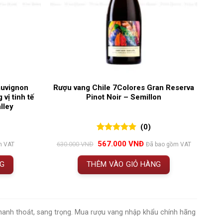
auvignon
Rượu vang Chile 7Colores Gran Reserva
vị tinh tế
Pinot Noir – Semillon
lley
(0)
0
0
trên 5
Giá
Giá
567.000
VNĐ
630.000
VNĐ
m VAT
Đã bao gồm VAT
đánh giá
gốc
hiện
là:
tại
NG
THÊM VÀO GIỎ HÀNG
630.000 VNĐ.
là:
567.000 VNĐ.
thanh thoát, sang trọng. Mua rượu vang nhập khẩu chính hãng