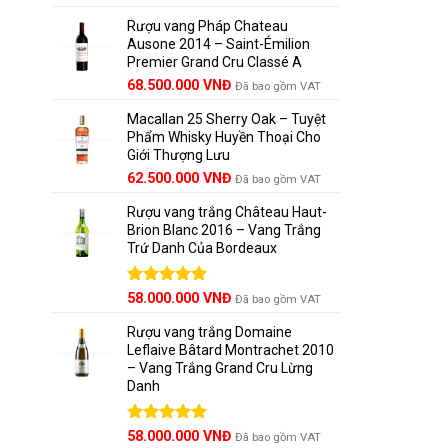
hạng
5.00
gốc
hiện
Casablan
5 sao
Rượu vang Pháp Chateau
là:
tại
Santiago 
Ausone 2014 – Saint-Émilion
125.000.000 VNĐ.
là:
Premier Grand Cru Classé A
111.000.000 VNĐ.
Vị trí đặ
68.500.000
VNĐ
Đã bao gồm VAT
Macallan 25 Sherry Oak – Tuyệt
Thái Bình
Phẩm Whisky Huyền Thoại Cho
Giới Thượng Lưu
Dòng hải 
Giá
Giá
62.500.000
VNĐ
Đã bao gồm VAT
Sương mù
gốc
hiện
Rượu vang trắng Château Haut-
là:
tại
Gió biển 
Brion Blanc 2016 – Vang Trắng
65.000.000 VNĐ.
là:
Trứ Danh Của Bordeaux
62.500.000 VNĐ.
Chính yếu
Được xếp
58.000.000
VNĐ
Đã bao gồm VAT
hạng
5.00
5 sao
Rượu vang trắng Domaine
Leflaive Bâtard Montrachet 2010
– Vang Trắng Grand Cru Lừng
Danh
Được xếp
58.000.000
VNĐ
Đã bao gồm VAT