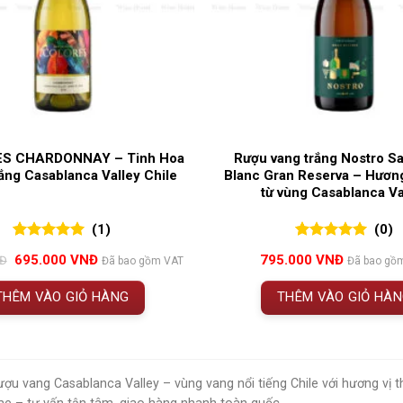
S CHARDONNAY – Tinh Hoa
Rượu vang trắng Nostro S
ắng Casablanca Valley Chile
Blanc Gran Reserva – Hương 
từ vùng Casablanca Va
(1)
(0)
5.00
1
trên 5
0
0
trên 5
Giá
Giá
695.000
VNĐ
795.000
VNĐ
Đ
Đã bao gồm VAT
Đã bao gồ
đánh giá
đánh giá
gốc
hiện
là:
tại
THÊM VÀO GIỎ HÀNG
THÊM VÀO GIỎ HÀ
765.000 VNĐ.
là:
695.000 VNĐ.
ợu vang Casablanca Valley – vùng vang nổi tiếng Chile với hương vị 