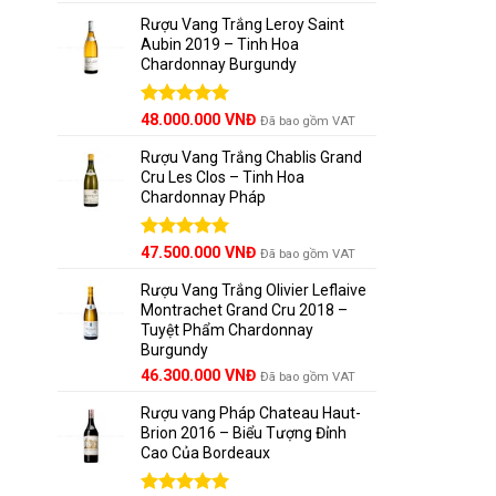
hạng
5.00
5 sao
Rượu Vang Trắng Leroy Saint
Aubin 2019 – Tinh Hoa
Chardonnay Burgundy
Được xếp
48.000.000
VNĐ
Đã bao gồm VAT
hạng
5.00
5 sao
Rượu Vang Trắng Chablis Grand
Cru Les Clos – Tinh Hoa
Chardonnay Pháp
Được xếp
47.500.000
VNĐ
Đã bao gồm VAT
hạng
5.00
5 sao
Rượu Vang Trắng Olivier Leflaive
Montrachet Grand Cru 2018 –
Tuyệt Phẩm Chardonnay
Burgundy
46.300.000
VNĐ
Đã bao gồm VAT
Rượu vang Pháp Chateau Haut-
Brion 2016 – Biểu Tượng Đỉnh
Cao Của Bordeaux
Lịch s