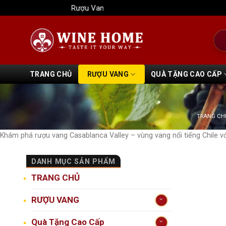
Bỏ
Rượu Vang Wine Home
qua
nội
Tìm
dung
kiếm
TRANG CHỦ
RƯỢU VANG
QUÀ TẶNG CAO CẤP
TRANG CH
Khám phá rượu vang Casablanca Valley – vùng vang nổi tiếng Chile v
DANH MỤC SẢN PHẨM
TRANG CHỦ
RƯỢU VANG
Quà Tặng Cao Cấp