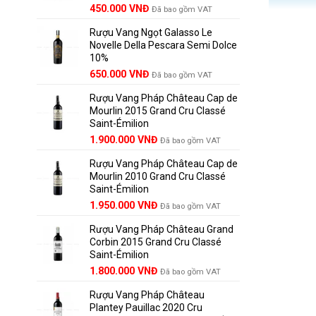
450.000
VNĐ
Đã bao gồm VAT
Rượu Vang Ngọt Galasso Le
Novelle Della Pescara Semi Dolce
10%
650.000
VNĐ
Đã bao gồm VAT
Rượu Vang Pháp Château Cap de
Mourlin 2015 Grand Cru Classé
Saint-Émilion
Giá
Giá
1.900.000
VNĐ
Đã bao gồm VAT
gốc
hiện
Rượu Vang Pháp Château Cap de
là:
tại
Mourlin 2010 Grand Cru Classé
2.800.000 VNĐ.
là:
Saint-Émilion
1.900.000 VNĐ.
Giá
Giá
1.950.000
VNĐ
Đã bao gồm VAT
gốc
hiện
Rượu Vang Pháp Château Grand
là:
tại
Corbin 2015 Grand Cru Classé
2.950.000 VNĐ.
là:
Saint-Émilion
1.950.000 VNĐ.
Giá
Giá
1.800.000
VNĐ
Đã bao gồm VAT
gốc
hiện
Rượu Vang Pháp Château
là:
tại
Plantey Pauillac 2020 Cru
2.500.000 VNĐ.
là: