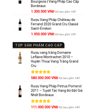
Bourgeois | Vang Pháp Cao Cấp
1.800.000 VNĐ.
Bordeaux
Giá
Giá
1.300.000
VNĐ
Đã bao gồm VAT
gốc
hiện
Rượu Vang Pháp Château de
là:
tại
Ferrand 2020 Grand Cru Classé
1.850.000 VNĐ.
là:
Saint-Émilion
1.300.000 VNĐ.
Rượu v
Giá
Giá
1.950.000
VNĐ
Đã bao gồm VAT
gốc
hiện
Khi nhắc
là:
tại
TOP SẢN PHẨM CAO CẤP
Colchagua
2.800.000 VNĐ.
là:
1.950.000 VNĐ.
Rượu vang trắng Domaine
Được mệnh
Leflaive Montrachet 2010 –
Blanc
,
Ch
Huyền Thoại Vang Trắng Grand
Cru
trực tiếp
trắng nổi 
Được xếp
580.000.000
VNĐ
Đã bao gồm VAT
hạng
5.00
Ngày nay
5 sao
Rượu Vang Pháp Petrus Pomerol
hạng quố
2011 – Tuyệt Tác Vang Đỏ Đắt Giá
Nhất Bordeaux
Casabl
Giá
Được xếp
Giá
111.000.000
VNĐ
Đã bao gồm VAT