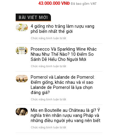
Được xếp
43.000.000
VNĐ
Đã bao gồm VAT
hạng
5.00
Khác với 
5 sao
BÀI VIẾT MỚI
Ban đầu, 
4 giống nho trắng làm rượu vang
Blanc và 
phổ biến nhất thế giới
ở
Chức năng bình luận bị tắt
4
Chỉ sau v
giống
Prosecco Và Sparkling Wine Khác
vùng Cool
nho
Nhau Như Thế Nào? 10 Điểm So
trắng
Sánh Dễ Hiểu Cho Người Mới
làm
rượu
ở
Chức năng bình luận bị tắt
Vì sao
vang
Prosecco
phổ
Và
Pomerol và Lalande de Pomerol:
biến
Sparkling
Khí hậu 
Điểm giống, khác nhau và vì sao
nhất
Wine
Lalande de Pomerol là lựa chọn
thế
Khác
đáng giá?
giới
Khác với 
Nhau
Như
ở
Chức năng bình luận bị tắt
Thế
Pomerol
Đặc điểm
Nào?
và
Mis en Bouteille au Château là gì? Ý
10
Lalande
nghĩa trên nhãn rượu vang Pháp và
Điểm
de
Sương mù
những điều người yêu vang nên biết
So
Pomerol:
Sánh
Điểm
ở
Chức năng bình luận bị tắt
Gió biển 
Dễ
giống,
Mis
Hiểu