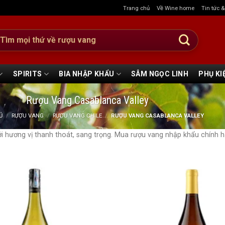
Trang chủ
Về Wine home
Tin tức 
:
SPIRITS
BIA NHẬP KHẨU
SÂM NGỌC LINH
PHỤ KI
Rượu Vang Casablanca Valley
Ủ
/
RƯỢU VANG
/
RƯỢU VANG CHILE
/
RƯỢU VANG CASABLANCA VALLEY
ới hương vị thanh thoát, sang trọng. Mua rượu vang nhập khẩu chính