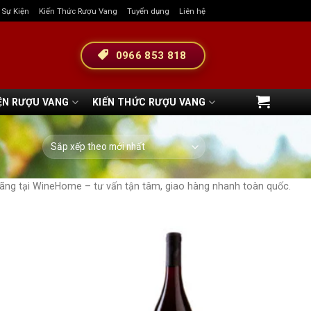
& Sự Kiện
Kiến Thức Rượu Vang
Tuyển dụng
Liên hệ
0966 853 818
ỆN RƯỢU VANG
KIẾN THỨC RƯỢU VANG
 hãng tại WineHome – tư vấn tận tâm, giao hàng nhanh toàn quốc.