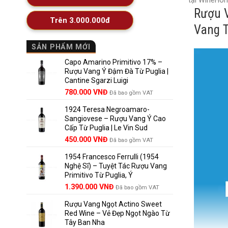
tại WineHom
Rượu V
Trên 3.000.000đ
Vang 
SẢN PHẨM MỚI
Capo Amarino Primitivo 17% –
Rượu Vang Ý Đậm Đà Từ Puglia |
Cantine Sgarzi Luigi
Giá
Giá
780.000
VNĐ
Đã bao gồm VAT
gốc
hiện
1924 Teresa Negroamaro-
là:
tại
Sangiovese – Rượu Vang Ý Cao
858.000 VNĐ.
là:
Cấp Từ Puglia | Le Vin Sud
780.000 VNĐ.
Giá
Giá
450.000
VNĐ
Đã bao gồm VAT
gốc
hiện
1954 Francesco Ferrulli (1954
là:
tại
Nghệ Sĩ) – Tuyệt Tác Rượu Vang
495.000 VNĐ.
là:
Primitivo Từ Puglia, Ý
450.000 VNĐ.
Giá
Giá
1.390.000
VNĐ
Đã bao gồm VAT
gốc
hiện
Rượu Vang Ngọt Actino Sweet
là:
tại
Red Wine – Vẻ Đẹp Ngọt Ngào Từ
1.529.000 VNĐ.
là:
Tây Ban Nha
1.390.000 VNĐ.