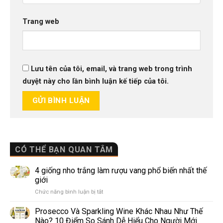
Trang web
Lưu tên của tôi, email, và trang web trong trình
duyệt này cho lần bình luận kế tiếp của tôi.
CÓ THỂ BẠN QUAN TÂM
4 giống nho trắng làm rượu vang phổ biến nhất thế
giới
ở
Chức năng bình luận bị tắt
4
giống
Prosecco Và Sparkling Wine Khác Nhau Như Thế
nho
Nào? 10 Điểm So Sánh Dễ Hiểu Cho Người Mới