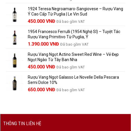
Hướng
Pháp
gốc
hiện
giá?
Dẫn
và
1924 Teresa Negroamaro-Sangiovese – Rượu Vang
là:
tại
Lưu
những
Ý Cao Cấp Từ Puglia | Le Vin Sud
858.000 VNĐ.
là:
Trữ
điều
Giá
Giá
450.000
VNĐ
Đã bao gồm VAT
780.000 VNĐ.
Và
người
gốc
hiện
Trưởng
yêu
1954 Francesco Ferrulli (1954 Nghệ Sĩ) – Tuyệt Tác
Thành
là:
tại
vang
Rượu Vang Primitivo Từ Puglia, Ý
nên
495.000 VNĐ.
là:
Giá
Giá
biết
1.390.000
VNĐ
Đã bao gồm VAT
450.000 VNĐ.
gốc
hiện
Rượu Vang Ngọt Actino Sweet Red Wine – Vẻ Đẹp
là:
tại
Ngọt Ngào Từ Tây Ban Nha
1.529.000 VNĐ.
là:
450.000
VNĐ
Đã bao gồm VAT
1.390.000 VNĐ.
Rượu Vang Ngọt Galasso Le Novelle Della Pescara
Semi Dolce 10%
650.000
VNĐ
Đã bao gồm VAT
THÔNG TIN LIÊN HỆ