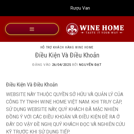
Bỏ
Rượu Vang Wine Home
qua
nội
dung
HỖ TRỢ KHÁCH HÀNG WINE HOME
Điều Kiện Và Điều Khoản
ĐĂNG VÀO
26/04/2025
BỞI
NGUYỄN ĐẠT
Điều Kiện Và Điều Khoản
WEBSITE NÀY THUỘC QUYỀN SỞ HỮU VÀ QUẢN LÝ CỦA
CÔNG TY TNHH WINE HOME VIỆT NAM. KHI TRUY CẬP,
SỬ DỤNG WEBSITE NÀY, QUÝ KHÁCH ĐÃ MẶC NHIÊN
ĐỒNG Ý VỚI CÁC ĐIỀU KHOẢN VÀ ĐIỀU KIỆN ĐỀ RA Ở
ĐÂY. DO VẬY ĐỀ NGHỊ QUÝ KHÁCH ĐỌC VÀ NGHIÊN CỨU
KỸ TRƯỚC KHI SỬ DỤNG TIẾP.