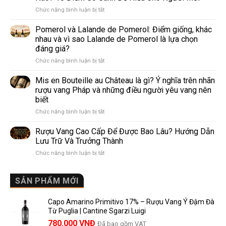
trắng
ở
Chức năng bình luận bị tắt
làm
Prosecco
rượu
Và
Pomerol và Lalande de Pomerol: Điểm giống, khác
vang
Sparkling
phổ
nhau và vì sao Lalande de Pomerol là lựa chọn
Wine
biến
đáng giá?
Khác
nhất
ở
Chức năng bình luận bị tắt
Nhau
thế
Pomerol
Như
giới
và
Thế
Mis en Bouteille au Château là gì? Ý nghĩa trên nhãn
Lalande
Nào?
rượu vang Pháp và những điều người yêu vang nên
de
10
biết
Pomerol:
Điểm
ở
Chức năng bình luận bị tắt
Điểm
So
Mis
giống,
Sánh
en
khác
Dễ
Rượu Vang Cao Cấp Để Được Bao Lâu? Hướng Dẫn
Bouteille
nhau
Hiểu
Lưu Trữ Và Trưởng Thành
au
và
Cho
ở
Chức năng bình luận bị tắt
Château
vì
Người
Rượu
là
sao
Mới
Vang
gì?
Lalande
Cao
SẢN PHẨM MỚI
Ý
de
Cấp
nghĩa
Pomerol
Để
trên
là
Capo Amarino Primitivo 17% – Rượu Vang Ý Đậm Đà
Được
nhãn
lựa
Từ Puglia | Cantine Sgarzi Luigi
Bao
rượu
chọn
Giá
Giá
Lâu?
780.000
VNĐ
vang
Đã bao gồm VAT
đáng