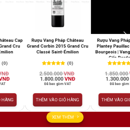
Rượu Vang Pháp Château
Rượu Vang Pháp Château de
Plantey Pauillac 2020 Cru
Ferrand 2020 Grand Cru
Bourgeois | Vang Pháp Cao
Classé Saint-Émilion
Cấp Bordeaux
(0)
(0)
0
0
trên 5
0
0
trên 5
1.850.000
VNĐ
2.800.000
VNĐ
đánh giá
đánh giá
Giá
Giá
Giá
Giá
1.300.000
VNĐ
1.950.000
VNĐ
gốc
hiện
gốc
hiện
Đã bao gồm VAT
Đã bao gồm VAT
là:
tại
là:
tại
1.850.000 VNĐ.
là:
2.800.000 VNĐ.
là:
0 VNĐ.
1.300.000 VNĐ.
1.950.0
THÊM VÀO GIỎ HÀNG
THÊM VÀO GIỎ HÀNG
XEM THÊM