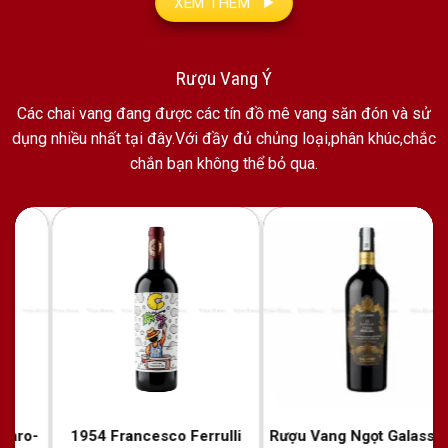
XEM THÊM
Rượu Vang Ý
Các chai vang đang được các tín đồ mê vang săn đón và sử
dụng nhiều nhất tại đây.Với đầy đủ chủng loại,phân khúc,chắc
chắn bạn không thể bỏ qua.
Rượu Vang Ngọt Galasso Le
Rượu vang Ý Lampasso