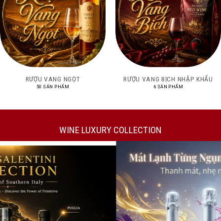
RƯỢU VANG NGỌT
RƯỢU VANG BỊCH NHẬP KHẨU
50 SẢN PHẨM
6 SẢN PHẨM
WINE LUXURY COLLECTION