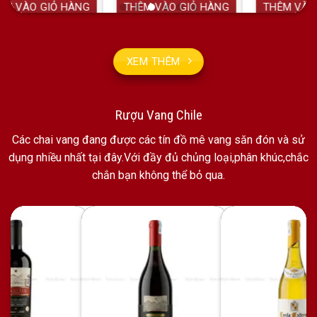
1.800.000 VNĐ.
1.300.000 VNĐ.
1.95
HÀNG
THÊM VÀO GIỎ HÀNG
THÊM VÀO GIỎ HÀNG
XEM THÊM
Rượu Vang Chile
Các chai vang đang được các tín đồ mê vang săn đón và sử
dụng nhiều nhất tại đây.Với đầy đủ chủng loại,phân khúc,chắc
chắn bạn không thể bỏ qua.