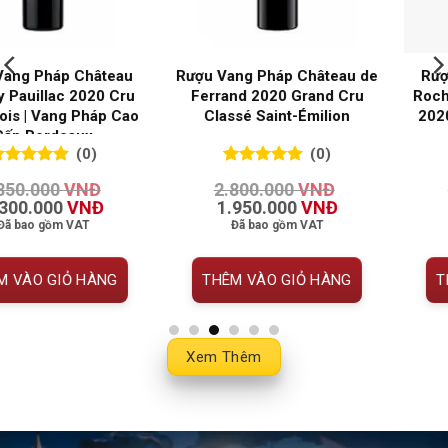
Rượu Vang Pháp Château
Rượu Vang Pháp Château La
Rocher-Bonregard Pomerol
Couspaude 2016 Grand Cru
2020 | Vang Pháp Cao Cấp
Classé Saint-Émilion
Bordeaux
(0)
(0)
0
0
trên 5
0
0
trên 5
1.950.000
VNĐ
Giá Liên Hệ
đánh giá
đánh giá
Giá
Giá
1.250.000
VNĐ
gốc
hiện
Đã bao gồm VAT
là:
tại
1.950.000 VNĐ.
là:
00 VNĐ.
1.250.000 VNĐ.
Đọc tiếp
THÊM VÀO GIỎ HÀNG
Xem Thêm