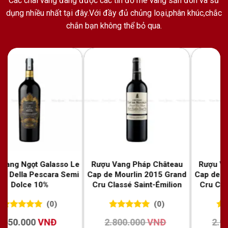
Các chai vang đang được các tín đồ mê vang săn đón và sử
dụng nhiều nhất tại đây.Với đầy đủ chủng loại,phân khúc,chắc
chắn bạn không thể bỏ qua.
u
Rượu Vang Pháp Château
Rượu Vang Pháp Château
nd
Cap de Mourlin 2010 Grand
Grand Corbin 2015 Grand
Cru Classé Saint-Émilion
Cru Classé Saint-Émilion
(0)
(0)
0
0
trên 5
0
0
trên 5
2.950.000
VNĐ
2.500.000
VNĐ