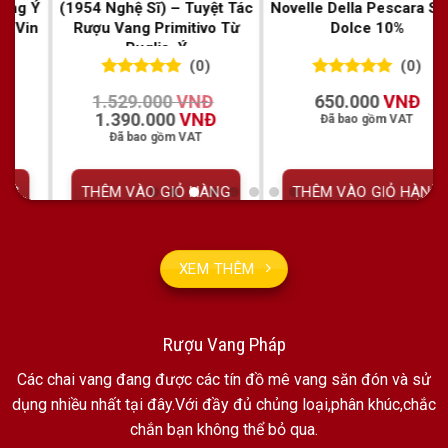
Novelle Della Pescara Semi
Nero Appassionato – Vang
Vend
Dolce 10%
Ý Appassimento Đậm Đà,
– G
Sang Trọng
Ý 
(0)
(0)
0
0
trên 5
0
0
trên 5
650.000
VNĐ
1.375.000
VNĐ
đánh giá
đánh giá
Đã bao gồm VAT
Đã bao gồm VAT
00 VNĐ.
THÊM VÀO GIỎ HÀNG
THÊM VÀO GIỎ HÀNG
T
XEM THÊM
Rượu Vang Pháp
Các chai vang đang được các tín đồ mê vang săn đón và sử
dụng nhiều nhất tại đây.Với đầy đủ chủng loại,phân khúc,chắc
chắn bạn không thể bỏ qua.