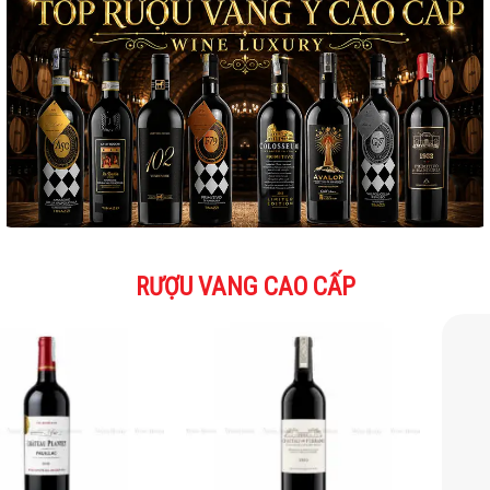
RƯỢU VANG CAO CẤP