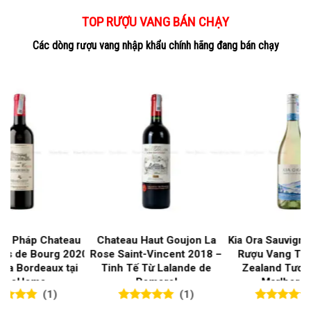
TOP RƯỢU VANG BÁN CHẠY
Các dòng rượu vang nhập khẩu chính hãng đang bán chạy
on La
Kia Ora Sauvignon Blanc –
Rượu Vang Ý Megale
2018 –
Rượu Vang Trắng New
Negroamaro – Tinh Hoa
e de
Zealand Tươi Mát Từ
Vang Đỏ Miền Nam Nước Ý
Marlborough
(0)
(0)