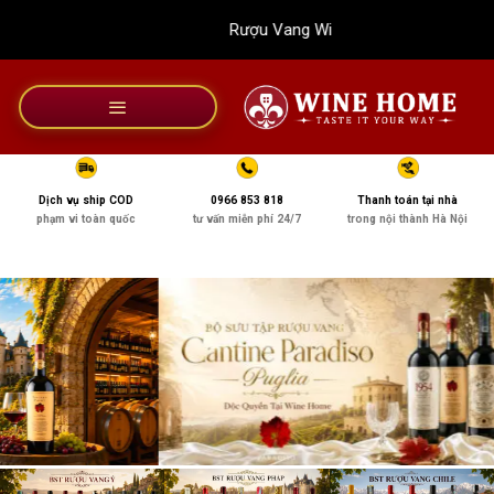
Bỏ
Rượu Vang Wine Home
qua
nội
dung
Dịch vụ ship COD
0966 853 818
Thanh toán tại nhà
phạm vi toàn quốc
tư vấn miễn phí 24/7
trong nội thành Hà Nội