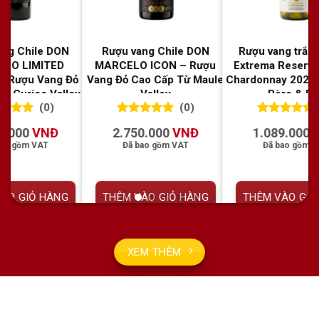
Rượu vang trắng Costa
Rượu vang Chile Marcelito
Rượu v
Extrema Reserva Privada
Grand Reserve Cabernet
Re
Chardonnay 2025 – Duveau
Sauvignon – Vang đỏ cao
Sauvi
Père & Fils
cấp từ Central Valley
cấp
(0)
(0)
0
0
trên 5
0
0
trên 5
0
0
1.089.000
VNĐ
968.000
VNĐ
đánh giá
đánh giá
đ
Đã bao gồm VAT
Đã bao gồm VAT
THÊM VÀO GIỎ HÀNG
THÊM VÀO GIỎ HÀNG
THÊ
XEM THÊM