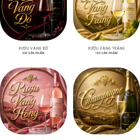
RƯỢU VANG ĐỎ
RƯỢU VANG TRẮNG
333 SẢN PHẨM
105 SẢN PHẨM