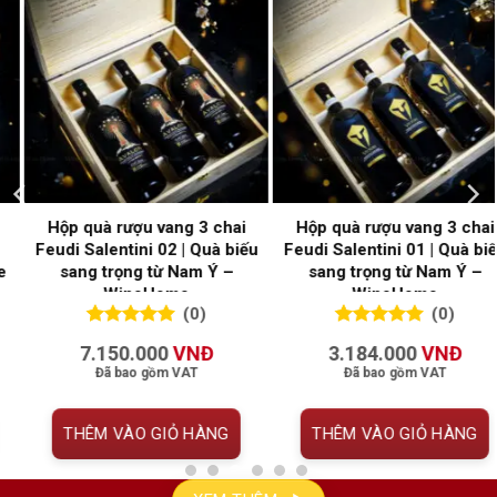
ộp quà rượu vang 3 chai
Hộp Quà Rượu Vang 6 Chai
Hộ
di Salentini 01 | Quà biếu
Feudi Salentini 02 Hộp Gỗ
Fe
sang trọng từ Nam Ý –
Cao Cấp | WineHome
WineHome
(0)
(0)
0
0
trên 5
0
0
trên 5
3.184.000
VNĐ
14.135.000
VNĐ
đánh giá
đánh giá
Đã bao gồm VAT
Đã bao gồm VAT
THÊM VÀO GIỎ HÀNG
THÊM VÀO GIỎ HÀNG