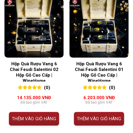
Hộp Quà Rượu Vang 6
Hộp Quà Rượu Vang 6
Chai Feudi Salentini 02
Chai Feudi Salentini 01
Hộp Gỗ Cao Cấp |
Hộp Gỗ Cao Cấp |
WineHome
WineHome
(0)
(0)
0
0
trên 5
0
0
trên 5
14.135.000
VNĐ
6.203.000
VNĐ
đánh giá
đánh giá
Đã bao gồm VAT
Đã bao gồm VAT
THÊM VÀO GIỎ HÀNG
THÊM VÀO GIỎ HÀNG