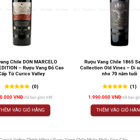
vang Chile DON MARCELO
Rượu Vang Chile 1865 S
EDITION – Rượu Vang Đỏ Cao
Collection Old Vines – Di s
Cấp Từ Curico Valley
nho 70 năm tuổi
(0)
(1)
0
0
trên 5
5.00
1
trên 5
50.000
VNĐ
1.990.000
VNĐ
Đã bao gồm VAT
Đã bao g
đánh giá
đánh giá
THÊM VÀO GIỎ HÀNG
THÊM VÀO GIỎ HÀ