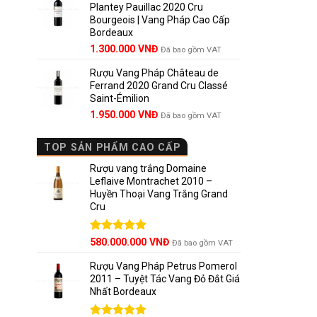
rượu van
Plantey Pauillac 2020 Cru
2.500.000 VNĐ.
là:
Bourgeois | Vang Pháp Cao Cấp
1.800.000 VNĐ.
Khác với 
Bordeaux
những cha
Giá
Giá
1.300.000
VNĐ
Đã bao gồm VAT
gốc
hiện
khúc khác
Rượu Vang Pháp Château de
là:
tại
Ferrand 2020 Grand Cru Classé
1.850.000 VNĐ.
là:
Nhờ điều 
Saint-Émilion
1.300.000 VNĐ.
Valley ng
Giá
Giá
1.950.000
VNĐ
Đã bao gồm VAT
chất lượn
gốc
hiện
là:
tại
TOP SẢN PHẨM CAO CẤP
2.800.000 VNĐ.
là:
1.950.000 VNĐ.
Curicó
Rượu vang trắng Domaine
Leflaive Montrachet 2010 –
Huyền Thoại Vang Trắng Grand
Curicó V
Cru
vang Chi
Được xếp
580.000.000
VNĐ
Vùng này 
Đã bao gồm VAT
hạng
5.00
5 sao
Rượu Vang Pháp Petrus Pomerol
Teno Val
2011 – Tuyệt Tác Vang Đỏ Đắt Giá
Nhất Bordeaux
Lontué V