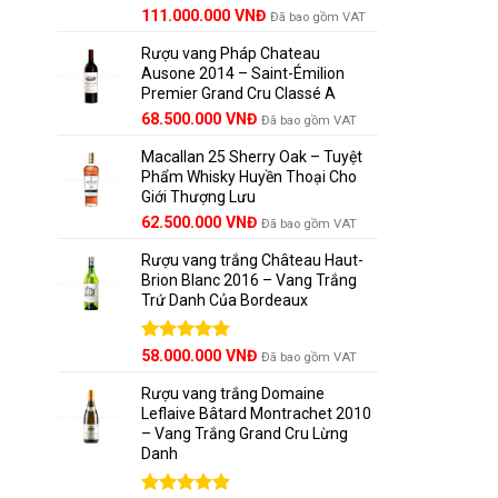
Mỗi tiểu 
Giá
Được xếp
Giá
111.000.000
VNĐ
Đã bao gồm VAT
hạng
5.00
gốc
hiện
5 sao
Rượu vang Pháp Chateau
là:
tại
Ausone 2014 – Saint-Émilion
125.000.000 VNĐ.
là:
Premier Grand Cru Classé A
111.000.000 VNĐ.
68.500.000
VNĐ
Đã bao gồm VAT
Macallan 25 Sherry Oak – Tuyệt
Phẩm Whisky Huyền Thoại Cho
Giới Thượng Lưu
Giá
Giá
62.500.000
VNĐ
Đã bao gồm VAT
gốc
hiện
Rượu vang trắng Château Haut-
là:
tại
Brion Blanc 2016 – Vang Trắng
65.000.000 VNĐ.
là:
Trứ Danh Của Bordeaux
62.500.000 VNĐ.
Được xếp
58.000.000
VNĐ
Đã bao gồm VAT
hạng
5.00
5 sao
Rượu vang trắng Domaine
Leflaive Bâtard Montrachet 2010
– Vang Trắng Grand Cru Lừng
Danh