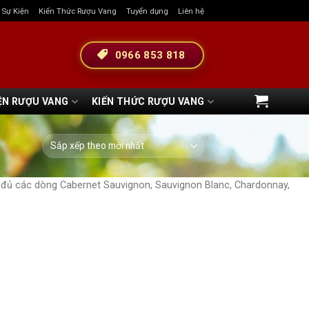
& Sự Kiện
Kiến Thức Rượu Vang
Tuyển dụng
Liên hệ
0966 853 818
ỆN RƯỢU VANG
KIẾN THỨC RƯỢU VANG
y đủ các dòng Cabernet Sauvignon, Sauvignon Blanc, Chardonnay,