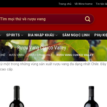
Trang chủ
Về Wine home
Tin tức 
:
SPIRITS
BIA NHẬP KHẨU
SÂM NGỌC LINH
PHỤ KI
Rượu Vang Curico Valley
CHỦ
/
RƯỢU VANG
/
RƯỢU VANG CHILE
/
RƯỢU VANG CURICO VALLEY
từ một trong những vùng sản xuất rượu vang đa dạng nhất Chile. Đầ
 cao cấp.