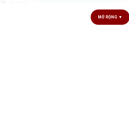
MỞ RỘNG ▼
Bản đồ rượu vang Curico 
ang Curicó Valley – Một trong những vùng r
n đồ
rượu vang Chile
,
Curicó Valley
được đánh giá là một trong
h rượu vang. Không chỉ nổi tiếng với những chai
Cabernet Sauv
với các dòng
Sauvignon Blanc
,
Chardonnay
,
Merlot
,
Carménè