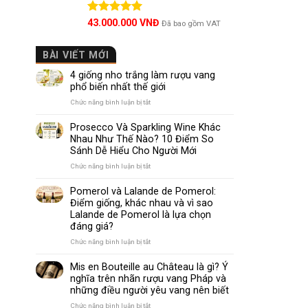
Khí hậu 
Được xếp
43.000.000
VNĐ
Đã bao gồm VAT
hạng
5.00
5 sao
Curicó Va
BÀI VIẾT MỚI
Mùa hè kh
4 giống nho trắng làm rượu vang
phổ biến nhất thế giới
Ban ngày
ở
Chức năng bình luận bị tắt
4
Ban đêm 
giống
Prosecco Và Sparkling Wine Khác
nho
Nhau Như Thế Nào? 10 Điểm So
Mùa đông
trắng
Sánh Dễ Hiểu Cho Người Mới
làm
rượu
ở
Chức năng bình luận bị tắt
Điều kiện
vang
Prosecco
phổ
Và
Pomerol và Lalande de Pomerol:
biến
Sparkling
Điểm giống, khác nhau và vì sao
nhất
Wine
Sự đa d
Lalande de Pomerol là lựa chọn
thế
Khác
đáng giá?
giới
Nhau
Không giố
Như
ở
Chức năng bình luận bị tắt
Thế
Pomerol
Nào?
và
Nổi bật g
Mis en Bouteille au Château là gì? Ý
10
Lalande
nghĩa trên nhãn rượu vang Pháp và
Điểm
de
những điều người yêu vang nên biết
So
Cabernet
Pomerol:
Sánh
Điểm
ở
Chức năng bình luận bị tắt