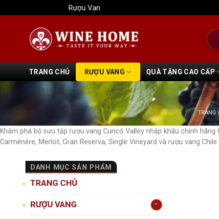
Bỏ
Rượu Vang Wine Home
qua
nội
Tìm
dung
kiếm
TRANG CHỦ
RƯỢU VANG
QUÀ TẶNG CAO CẤP
TRANG 
Khám phá bộ sưu tập rượu vang Curicó Valley nhập khẩu chính hãng 
Carménère, Merlot, Gran Reserva, Single Vineyard và rượu vang Chile
DANH MỤC SẢN PHẨM
TRANG CHỦ
RƯỢU VANG