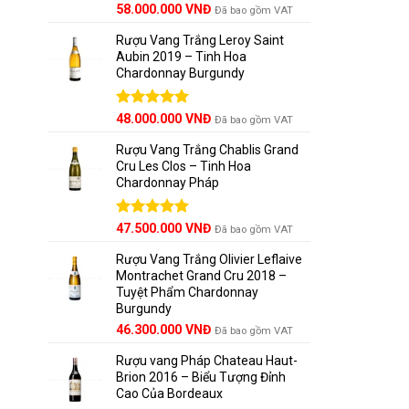
Được xếp
58.000.000
VNĐ
Đã bao gồm VAT
hạng
5.00
5 sao
Rượu Vang Trắng Leroy Saint
Aubin 2019 – Tinh Hoa
Chardonnay Burgundy
Được xếp
48.000.000
VNĐ
Đã bao gồm VAT
hạng
5.00
5 sao
Rượu Vang Trắng Chablis Grand
Cru Les Clos – Tinh Hoa
Chardonnay Pháp
Lịch s
Được xếp
47.500.000
VNĐ
Đã bao gồm VAT
Mặc dù nh
hạng
5.00
5 sao
Rượu Vang Trắng Olivier Leflaive
1970 khi 
Montrachet Grand Cru 2018 –
Chile. Bư
Tuyệt Phẩm Chardonnay
Burgundy
Ngày nay,
46.300.000
VNĐ
Đã bao gồm VAT
lượng ổn 
Rượu vang Pháp Chateau Haut-
Brion 2016 – Biểu Tượng Đỉnh
Vì sao
Cao Của Bordeaux