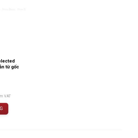
elected
ản từ gốc
ồm VAT
NG