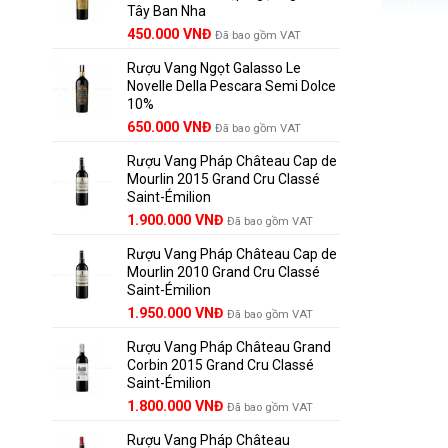
Tây Ban Nha
1.390.000 VNĐ.
450.000
VNĐ
Đã bao gồm VAT
Rượu Vang Ngọt Galasso Le
Novelle Della Pescara Semi Dolce
10%
650.000
VNĐ
Đã bao gồm VAT
Rượu Vang Pháp Château Cap de
Mourlin 2015 Grand Cru Classé
Saint-Émilion
Giá
Giá
1.900.000
VNĐ
Đã bao gồm VAT
gốc
hiện
Rượu Vang Pháp Château Cap de
là:
tại
Mourlin 2010 Grand Cru Classé
2.800.000 VNĐ.
là:
Saint-Émilion
1.900.000 VNĐ.
Giá
Giá
1.950.000
VNĐ
Đã bao gồm VAT
gốc
hiện
Rượu v
Rượu Vang Pháp Château Grand
là:
tại
Corbin 2015 Grand Cru Classé
2.950.000 VNĐ.
là:
Saint-Émilion
1.950.000 VNĐ.
Trong bả
Giá
Giá
1.800.000
VNĐ
phong các
Đã bao gồm VAT
gốc
hiện
biết đến 
Rượu Vang Pháp Château
là:
tại