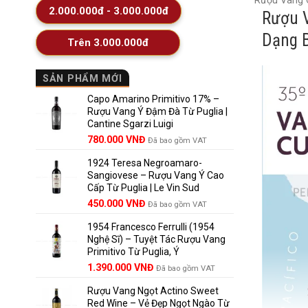
Rượu Vang C
2.000.000đ - 3.000.000đ
Rượu V
Dạng B
Trên 3.000.000đ
SẢN PHẨM MỚI
Capo Amarino Primitivo 17% –
Rượu Vang Ý Đậm Đà Từ Puglia |
Cantine Sgarzi Luigi
Giá
Giá
780.000
VNĐ
Đã bao gồm VAT
gốc
hiện
1924 Teresa Negroamaro-
là:
tại
Sangiovese – Rượu Vang Ý Cao
858.000 VNĐ.
là:
Cấp Từ Puglia | Le Vin Sud
780.000 VNĐ.
Giá
Giá
450.000
VNĐ
Đã bao gồm VAT
gốc
hiện
1954 Francesco Ferrulli (1954
là:
tại
Nghệ Sĩ) – Tuyệt Tác Rượu Vang
495.000 VNĐ.
là:
Primitivo Từ Puglia, Ý
450.000 VNĐ.
Giá
Giá
1.390.000
VNĐ
Đã bao gồm VAT
gốc
hiện
Rượu Vang Ngọt Actino Sweet
là:
tại
Red Wine – Vẻ Đẹp Ngọt Ngào Từ
1.529.000 VNĐ.
là: