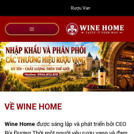
Bỏ
Rượu Vang Wine Home
qua
nội
dung
VỀ WINE HOME
Wine Home
được sáng lập và phát triển bởi CEO
Bùi Đương Thời một người yêu rượu vang và đam