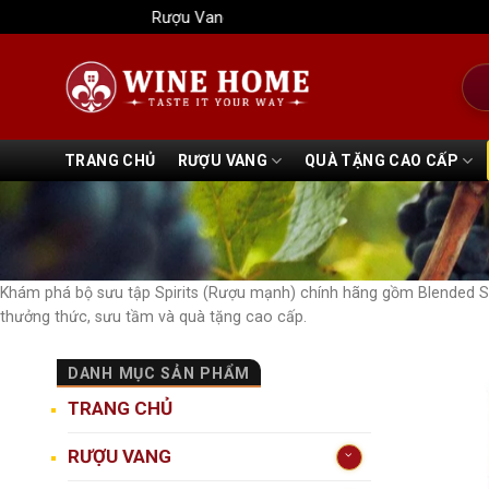
Bỏ
Rượu Vang Wine Home
qua
nội
Tìm
dung
kiếm
TRANG CHỦ
RƯỢU VANG
QUÀ TẶNG CAO CẤP
Khám phá bộ sưu tập Spirits (Rượu mạnh) chính hãng gồm Blended S
thưởng thức, sưu tầm và quà tặng cao cấp.
DANH MỤC SẢN PHẨM
TRANG CHỦ
RƯỢU VANG