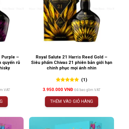
d Purple –
Royal Salute 21 Harris Reed Gold –
m quyến rũ
Siêu phẩm Chivas 21 phiên bản giới hạn
hisky
chinh phục mọi ánh nhìn
(1)
5.00
1
trên 5
3.950.000
VNĐ
ồm VAT
Đã bao gồm VAT
đánh giá
NG
THÊM VÀO GIỎ HÀNG