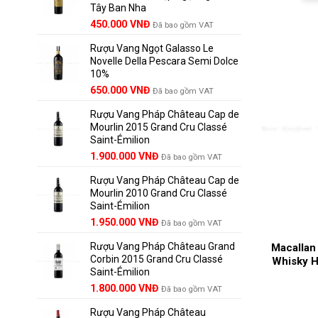
Tây Ban Nha
1.390.000 VNĐ.
450.000
VNĐ
Đã bao gồm VAT
Rượu Vang Ngọt Galasso Le
Novelle Della Pescara Semi Dolce
10%
650.000
VNĐ
Đã bao gồm VAT
Rượu Vang Pháp Château Cap de
Mourlin 2015 Grand Cru Classé
Saint-Émilion
Giá
Giá
1.900.000
VNĐ
Đã bao gồm VAT
gốc
hiện
Rượu Vang Pháp Château Cap de
là:
tại
Mourlin 2010 Grand Cru Classé
2.800.000 VNĐ.
là:
Saint-Émilion
1.900.000 VNĐ.
Giá
Giá
1.950.000
VNĐ
Đã bao gồm VAT
gốc
hiện
Rượu Vang Pháp Château Grand
Macallan
là:
tại
Corbin 2015 Grand Cru Classé
2.950.000 VNĐ.
là:
Whisky H
Saint-Émilion
1.950.000 VNĐ.
Giá
Giá
1.800.000
VNĐ
Đã bao gồm VAT
gốc
hiện
Rượu Vang Pháp Château
là:
tại