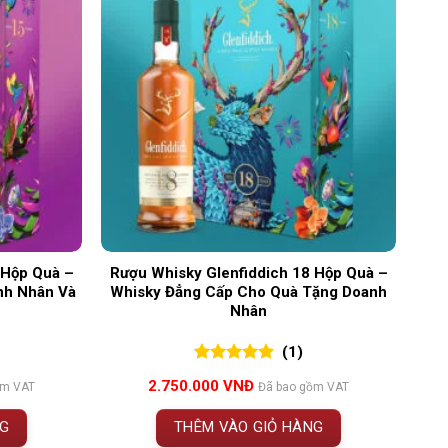
 Hộp Quà –
Rượu Whisky Glenfiddich 18 Hộp Quà –
nh Nhân Và
Whisky Đẳng Cấp Cho Quà Tặng Doanh
Nhân
(1)
5.00
1
trên 5
2.750.000
VNĐ
ồm VAT
Đã bao gồm VAT
đánh giá
NG
THÊM VÀO GIỎ HÀNG