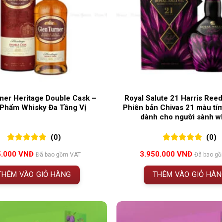
ner Heritage Double Cask –
Royal Salute 21 Harris Ree
 Phẩm Whisky Đa Tầng Vị
Phiên bản Chivas 21 màu tí
dành cho người sành w
(0)
(0)
0
0
trên 5
0
0
trên 5
5.000
VNĐ
3.950.000
VNĐ
Đã bao gồm VAT
Đã bao g
đánh giá
đánh giá
THÊM VÀO GIỎ HÀNG
THÊM VÀO GIỎ HÀ