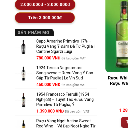
2.000.000đ - 3.000.000đ
Trên 3.000.000đ
SẢN PHẨM MỚI
Capo Amarino Primitivo 17% –
Rượu Vang Ý Đậm Đà Từ Puglia |
Cantine Sgarzi Luigi
Giá
Giá
780.000
VNĐ
Đã bao gồm VAT
gốc
hiện
1924 Teresa Negroamaro-
là:
tại
Sangiovese – Rượu Vang Ý Cao
858.000 VNĐ.
là:
Rượu Whis
Cấp Từ Puglia | Le Vin Sud
780.000 VNĐ.
Rượu Whi
Giá
Giá
450.000
VNĐ
Đã bao gồm VAT
gốc
hiện
1954 Francesco Ferrulli (1954
là:
tại
Nghệ Sĩ) – Tuyệt Tác Rượu Vang
495.000 VNĐ.
là:
Primitivo Từ Puglia, Ý
450.000 VNĐ.
1.2
Giá
Giá
1.390.000
VNĐ
Đã bao gồm VAT
gốc
hiện
Rượu Vang Ngọt Actino Sweet
là:
tại
Red Wine – Vẻ Đẹp Ngọt Ngào Từ
1.529.000 VNĐ.
là: