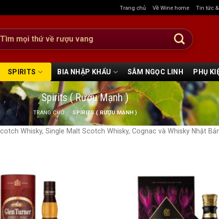
Trang chủ
Về Wine home
Tin tức 
:
SPIRITS
BIA NHẬP KHẨU
SÂM NGỌC LINH
PHỤ KI
Spirits ( Rượu Mạnh )
TRANG CHỦ
/
SPIRITS ( RƯỢU MẠNH )
cotch Whisky, Single Malt Scotch Whisky, Cognac và Whisky Nhật Bả