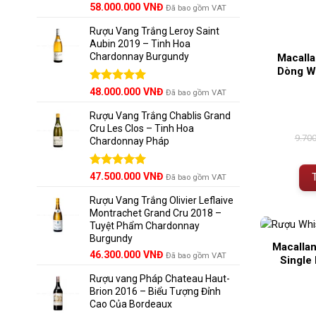
Được xếp
58.000.000
VNĐ
Đã bao gồm VAT
hạng
5.00
5 sao
Rượu Vang Trắng Leroy Saint
Aubin 2019 – Tinh Hoa
Chardonnay Burgundy
Macalla
Dòng Wh
Được xếp
48.000.000
VNĐ
Đã bao gồm VAT
hạng
5.00
5 sao
Rượu Vang Trắng Chablis Grand
Cru Les Clos – Tinh Hoa
9.70
Chardonnay Pháp
Được xếp
47.500.000
VNĐ
Đã bao gồm VAT
hạng
5.00
5 sao
Rượu Vang Trắng Olivier Leflaive
Montrachet Grand Cru 2018 –
Tuyệt Phẩm Chardonnay
Burgundy
Macallan
46.300.000
VNĐ
Đã bao gồm VAT
Single
Rượu vang Pháp Chateau Haut-
Brion 2016 – Biểu Tượng Đỉnh
Cao Của Bordeaux