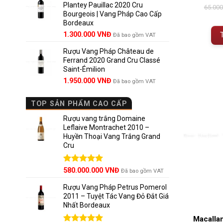
Plantey Pauillac 2020 Cru
2.500.000 VNĐ.
là:
65.00
Bourgeois | Vang Pháp Cao Cấp
1.800.000 VNĐ.
Bordeaux
Giá
Giá
1.300.000
VNĐ
Đã bao gồm VAT
gốc
hiện
Rượu Vang Pháp Château de
là:
tại
Ferrand 2020 Grand Cru Classé
1.850.000 VNĐ.
là:
Saint-Émilion
1.300.000 VNĐ.
Giá
Giá
1.950.000
VNĐ
Đã bao gồm VAT
gốc
hiện
là:
tại
TOP SẢN PHẨM CAO CẤP
2.800.000 VNĐ.
là:
1.950.000 VNĐ.
Rượu vang trắng Domaine
Leflaive Montrachet 2010 –
Huyền Thoại Vang Trắng Grand
Cru
Được xếp
580.000.000
VNĐ
Đã bao gồm VAT
hạng
5.00
5 sao
Rượu Vang Pháp Petrus Pomerol
2011 – Tuyệt Tác Vang Đỏ Đắt Giá
Nhất Bordeaux
Macallan