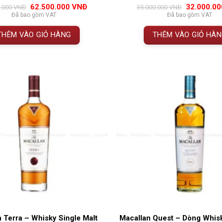
0
0
trên 5
0
0
trên 5
Giá
Giá
Giá
62.500.000
VNĐ
32.000.0
0.000
VNĐ
35.000.000
VNĐ
đánh giá
đánh giá
gốc
hiện
gốc
Đã bao gồm VAT
Đã bao gồm VAT
là:
tại
là:
65.000.000 VNĐ.
là:
35.000.000
THÊM VÀO GIỎ HÀNG
THÊM VÀO GIỎ HÀ
62.500.000 VNĐ.
 Terra – Whisky Single Malt
Macallan Quest – Dòng Whis