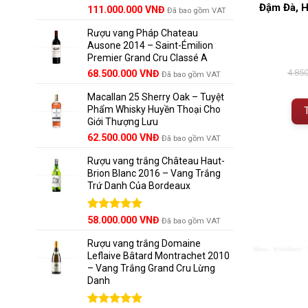
Đậm Đà, 
Giá
Được xếp
Giá
111.000.000
VNĐ
Đã bao gồm VAT
hạng
5.00
gốc
hiện
5 sao
Rượu vang Pháp Chateau
là:
tại
Ausone 2014 – Saint-Émilion
125.000.000 VNĐ.
là:
Premier Grand Cru Classé A
111.000.000 VNĐ.
4.85
68.500.000
VNĐ
Đã bao gồm VAT
Macallan 25 Sherry Oak – Tuyệt
Phẩm Whisky Huyền Thoại Cho
Giới Thượng Lưu
Giá
Giá
62.500.000
VNĐ
Đã bao gồm VAT
gốc
hiện
Rượu vang trắng Château Haut-
là:
tại
Brion Blanc 2016 – Vang Trắng
65.000.000 VNĐ.
là:
Trứ Danh Của Bordeaux
62.500.000 VNĐ.
Được xếp
58.000.000
VNĐ
Đã bao gồm VAT
hạng
5.00
5 sao
Rượu vang trắng Domaine
Leflaive Bâtard Montrachet 2010
– Vang Trắng Grand Cru Lừng
Danh