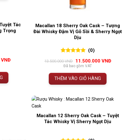
Tuyệt Tác
Macallan 18 Sherry Oak Cask – Tượng
ng Trọng
Đài Whisky Đậm Vị Gỗ Sồi & Sherry Ngọt
Dịu
(0)
0
0
trên 5
Giá
0
VNĐ
Giá
Giá
11.500.000
VNĐ
13.500.000
VNĐ
đánh giá
hiện
gốc
hiện
Đã bao gồm VAT
tại
là:
tại
VNĐ.
là:
13.500.000 VNĐ.
là:
NG
4.500.000 VNĐ.
THÊM VÀO GIỎ HÀNG
11.500.000 VN
Macallan 12 Sherry Oak Cask – Tuyệt
Tác Whisky Vị Sherry Ngọt Dịu