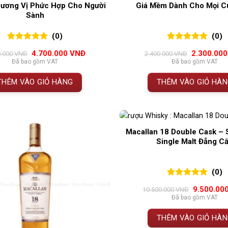
Hương Vị Phức Hợp Cho Người
Giá Mềm Dành Cho Mọi C
Sành
(0)
(0)
0
0
trên 5
0
0
trên 5
Giá
Giá
Giá
4.700.000
VNĐ
2.300.00
0.000
VNĐ
2.400.000
VNĐ
đánh giá
đánh giá
gốc
hiện
gốc
Đã bao gồm VAT
Đã bao gồm VAT
là:
tại
là:
4.850.000 VNĐ.
là:
2.400.000 
THÊM VÀO GIỎ HÀNG
THÊM VÀO GIỎ HÀ
4.700.000 VNĐ.
Macallan 18 Double Cask –
Single Malt Đẳng C
(0)
0
0
trên 5
Giá
9.500.00
10.500.000
VNĐ
đánh giá
gốc
Đã bao gồm VAT
là:
10.500.00
THÊM VÀO GIỎ HÀ