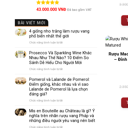
3.30
Được xếp
43.000.000
VNĐ
Đã bao gồm VAT
hạng
5.00
5 sao
BÀI VIẾT MỚI
4 giống nho trắng làm rượu vang
phổ biến nhất thế giới
ở
Chức năng bình luận bị tắt
4
giống
Prosecco Và Sparkling Wine Khác
Rượu Mac
nho
Nhau Như Thế Nào? 10 Điểm So
– Đỉnh
trắng
Sánh Dễ Hiểu Cho Người Mới
làm
rượu
ở
Chức năng bình luận bị tắt
vang
Prosecco
phổ
Và
Pomerol và Lalande de Pomerol:
biến
Sparkling
Điểm giống, khác nhau và vì sao
nhất
Wine
2.35
Lalande de Pomerol là lựa chọn
thế
Khác
đáng giá?
giới
Nhau
Như
ở
Chức năng bình luận bị tắt
Thế
Pomerol
Nào?
và
Mis en Bouteille au Château là gì? Ý
10
Lalande
nghĩa trên nhãn rượu vang Pháp và
Điểm
de
những điều người yêu vang nên biết
So
Pomerol:
Sánh
Điểm
ở
Chức năng bình luận bị tắt