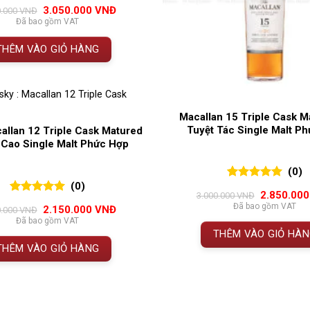
0
0
trên 5
Giá
Giá
3.050.000
VNĐ
0.000
VNĐ
đánh giá
gốc
hiện
Đã bao gồm VAT
là:
tại
3.300.000 VNĐ.
là:
THÊM VÀO GIỎ HÀNG
3.050.000 VNĐ.
Macallan 15 Triple Cask M
Tuyệt Tác Single Malt P
allan 12 Triple Cask Matured
 Cao Single Malt Phức Hợp
(0)
(0)
0
0
trên 5
Giá
2.850.00
3.000.000
VNĐ
đánh giá
0
0
trên 5
gốc
Đã bao gồm VAT
Giá
Giá
2.150.000
VNĐ
0.000
VNĐ
đánh giá
là:
gốc
hiện
Đã bao gồm VAT
3.000.000 
là:
tại
THÊM VÀO GIỎ HÀ
2.350.000 VNĐ.
là:
THÊM VÀO GIỎ HÀNG
2.150.000 VNĐ.