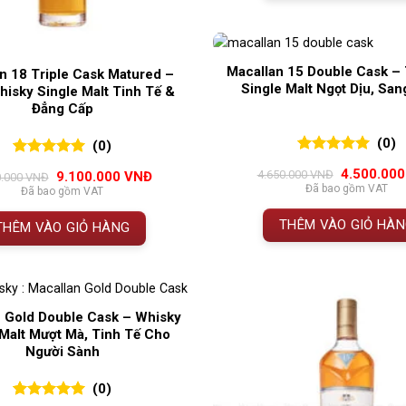
Macallan 15 Double Cask – 
n 18 Triple Cask Matured –
Single Malt Ngọt Dịu, Sa
isky Single Malt Tinh Tế &
Đẳng Cấp
(0)
(0)
0
0
trên 5
0
0
trên 5
Giá
4.500.00
4.650.000
VNĐ
Giá
Giá
9.100.000
VNĐ
0.000
VNĐ
đánh giá
đánh giá
gốc
gốc
hiện
Đã bao gồm VAT
Đã bao gồm VAT
là:
là:
tại
4.650.000 
9.700.000 VNĐ.
là:
THÊM VÀO GIỎ HÀ
THÊM VÀO GIỎ HÀNG
9.100.000 VNĐ.
 Gold Double Cask – Whisky
 Malt Mượt Mà, Tinh Tế Cho
Người Sành
(0)