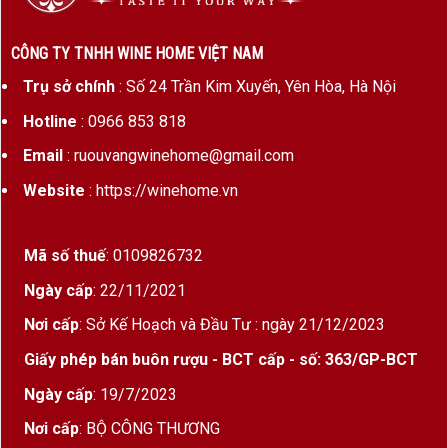
Trong những năm gần đây,
bánh Trung Thu cao cấp
không
CÔNG TY TNHH WINE HOME VIỆT NAM
còn đơn thuần là món bánh truyền thống mà đã trở thành biểu
tượng của những món quà sang trọng. Những thiết kế hộp
Trụ sở chính
: Số 24 Trần Kim Xuyến, Yên Hòa, Hà Nội
quà tinh xảo, nguyên liệu tuyển chọn cùng sự kết hợp giữa
Hotline
: 0966 853 818
bánh và
rượu vang nhập khẩu
đã tạo nên xu hướng quà
tặng được nhiều doanh nghiệp và khách hàng lựa chọn.
Email
: ruouvangwinehome@gmail.com
Website
: https://winehome.vn
Tại Wine Home, danh mục
bánh Trung Thu cao cấp
tập
trung vào các dòng
hộp quà bánh Trung Thu
được thiết kế
hiện đại, sang trọng và phù hợp với nhiều nhu cầu biếu tặng,
Mã số thuế
: 0109826732
từ quà gia đình đến quà tặng doanh nghiệp và đối tác VIP.
Ngày cấp
: 22/11/2021
Ý nghĩa của bánh Trung Thu trong văn
Nơi cấp
: Sở Kế Hoạch và Đầu Tư : ngày 21/12/2023
hóa quà tặng
Giấy phép bán buôn rượu - BCT cấp - số: 363/GP-BCT
Ngày cấp
: 19/7/2023
Bánh Trung Thu từ lâu đã gắn liền với hình ảnh đoàn viên,
sung túc và viên mãn.
Nơi cấp
: BỘ CÔNG THƯƠNG