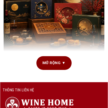
MỞ RỘNG ▼
Bánh Trung Thu cao cấp – Món quà tinh tế cho mùa đoàn viên
Tết Trung Thu là một trong những dịp lễ truyền thống mang
THÔNG TIN LIÊN HỆ
nhiều ý nghĩa trong văn hóa Á Đông. Đây không chỉ là thời
điểm gia đình sum họp mà còn là dịp để doanh nghiệp, đối
tác và khách hàng trao gửi những món quà thể hiện sự tri ân,
gắn kết và lời chúc tốt đẹp.