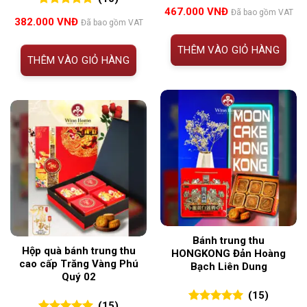
5.00
14
trên 5
467.000
VNĐ
Đã bao gồm VAT
5.00
10
trên 5
đánh giá
382.000
VNĐ
Đã bao gồm VAT
đánh giá
THÊM VÀO GIỎ HÀNG
THÊM VÀO GIỎ HÀNG
Bánh trung thu
Hộp quà bánh trung thu
HONGKONG Đản Hoàng
cao cấp Trăng Vàng Phú
Bạch Liên Dung
Quý 02
(15)
(15)