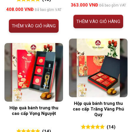
5.00
15
trên 5
363.000
VNĐ
Đã bao gồm VAT
5.00
15
trên 5
đánh giá
408.000
VNĐ
Đã bao gồm VAT
đánh giá
THÊM VÀO GIỎ HÀNG
THÊM VÀO GIỎ HÀNG
Hộp quà bánh trung thu
Hộp quà bánh trung thu
cao cấp Trăng Vàng Phú
cao cấp Vọng Nguyệt
Quý
(14)
(14)