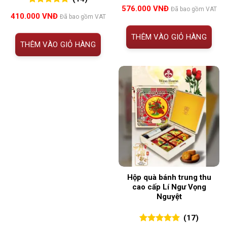
5.00
14
trên 5
576.000
VNĐ
Đã bao gồm VAT
5.00
14
trên 5
đánh giá
410.000
VNĐ
Đã bao gồm VAT
đánh giá
THÊM VÀO GIỎ HÀNG
THÊM VÀO GIỎ HÀNG
Hộp quà bánh trung thu
cao cấp Lí Ngư Vọng
Nguyệt
(17)