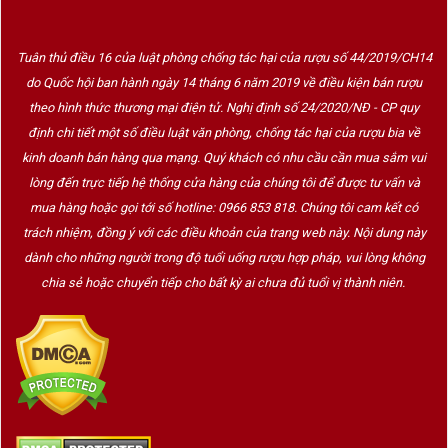
Một hộp bánh được trao tặng không chỉ mang ý nghĩa chúc
mừng mùa trăng mà còn gửi gắm những lời chúc:
Tuân thủ điều 16 của luật phòng chống tác hại của rượu số 44/2019/CH14
Gia đình hạnh phúc.
do Quốc hội ban hành ngày 14 tháng 6 năm 2019 về điều kiện bán rượu
Công việc thuận lợi.
theo hình thức thương mại điện tử. Nghị định số 24/2020/NĐ - CP quy
định chi tiết một số điều luật văn phòng, chống tác hại của rượu bia về
Sức khỏe dồi dào.
kinh doanh bán hàng qua mạng. Quý khách có nhu cầu cần mua sắm vui
Quan hệ bền chặt.
lòng đến trực tiếp hệ thống cửa hàng của chúng tôi để được tư vấn và
Thành công và thịnh vượng.
mua hàng hoặc gọi tới số hotline: 0966 853 818. Chúng tôi cam kết có
trách nhiệm, đồng ý với các điều khoản của trang web này. Nội dung này
Đó cũng là lý do
hộp quà bánh Trung Thu
luôn nằm trong
dành cho những người trong độ tuổi uống rượu hợp pháp, vui lòng không
nhóm quà tặng được lựa chọn nhiều nhất mỗi dịp Trung Thu.
chia sẻ hoặc chuyển tiếp cho bất kỳ ai chưa đủ tuổi vị thành niên.
Vì sao bánh Trung Thu cao cấp ngày
càng được ưa chuộng?
Xu hướng tiêu dùng hiện đại không chỉ quan tâm đến hương
vị mà còn chú trọng đến trải nghiệm và giá trị của món quà.