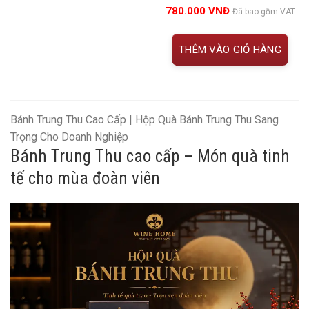
5.00
17
trên 5
780.000
VNĐ
Đã bao gồm VAT
đánh giá
THÊM VÀO GIỎ HÀNG
Bánh Trung Thu Cao Cấp | Hộp Quà Bánh Trung Thu Sang
Trọng Cho Doanh Nghiệp
Bánh Trung Thu cao cấp – Món quà tinh
tế cho mùa đoàn viên