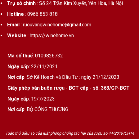
Trụ sở chính
: Số 24 Trần Kim Xuyến, Yên Hòa, Hà Nội
Ngày nay, nhiều thương hiệu
bia Pháp nhập khẩu
đã có mặt
Hotline
: 0966 853 818
tại hàng chục quốc gia và trở thành lựa chọn quen thuộc
trong các nhà hàng, khách sạn, quán bar cũng như các bữa
Email
: ruouvangwinehome@gmail.com
tiệc sang trọng.
Website
: https://winehome.vn
Tại Wine Home, danh mục
bia Pháp
quy tụ nhiều thương
hiệu nổi tiếng với đa dạng phong cách, phù hợp để thưởng
Mã số thuế
: 0109826732
thức hằng ngày, tiếp khách, tổ chức tiệc hoặc làm quà tặng.
Ngày cấp
: 22/11/2021
Bia Pháp là gì?
Nơi cấp
: Sở Kế Hoạch và Đầu Tư : ngày 21/12/2023
Giấy phép bán buôn rượu - BCT cấp - số: 363/GP-BCT
Bia Pháp
(French Beer) là các dòng bia được sản xuất tại
Cộng hòa Pháp theo những tiêu chuẩn nghiêm ngặt về
Ngày cấp
: 19/7/2023
nguyên liệu và quy trình sản xuất.
Nơi cấp
: BỘ CÔNG THƯƠNG
French Beer nổi bật nhờ sự kết hợp giữa:
Malt chất lượng cao.
Tuân thủ điều 16 của luật phòng chống tác hại của rượu số 44/2019/CH14