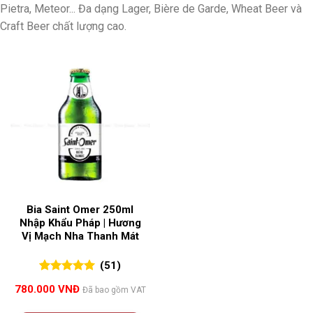
Pietra, Meteor... Đa dạng Lager, Bière de Garde, Wheat Beer và
Craft Beer chất lượng cao.
Bia Saint Omer 250ml
Nhập Khẩu Pháp | Hương
Vị Mạch Nha Thanh Mát
(51)
5.00
51
trên 5
780.000
VNĐ
Đã bao gồm VAT
đánh giá