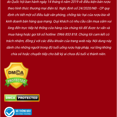
Hoa bia châu Âu.
do Quốc hội ban hành ngày 14 tháng 6 năm 2019 về điều kiện bán rượu
theo hình thức thương mại điện tử. Nghị định số 24/2020/NĐ - CP quy
Men bia truyền thống.
định chi tiết một số điều luật văn phòng, chống tác hại của rượu bia về
Nguồn nước tinh khiết.
kinh doanh bán hàng qua mạng. Quý khách có nhu cầu cần mua sắm vui
Kỹ thuật ủ hiện đại.
lòng đến trực tiếp hệ thống cửa hàng của chúng tôi để được tư vấn và
Tinh thần sáng tạo trong ẩm thực Pháp.
mua hàng hoặc gọi tới số hotline: 0966 853 818. Chúng tôi cam kết có
trách nhiệm, đồng ý với các điều khoản của trang web này. Nội dung này
Điều này giúp
bia Pháp
vừa giữ được sự cân bằng, vừa
dành cho những người trong độ tuổi uống rượu hợp pháp, vui lòng không
mang nét thanh lịch đặc trưng.
chia sẻ hoặc chuyển tiếp cho bất kỳ ai chưa đủ tuổi vị thành niên.
Lịch sử phát triển của bia Pháp
Nghề nấu bia tại Pháp đã xuất hiện từ thời La Mã và phát
triển mạnh tại các vùng Alsace, Lorraine cùng miền Bắc
nước Pháp.
Đặc biệt, vùng
Alsace
giáp với Đức là nơi chịu ảnh hưởng
sâu sắc của văn hóa nấu bia Bavaria, tạo nên nhiều dòng
Lager và Pilsner chất lượng cao.