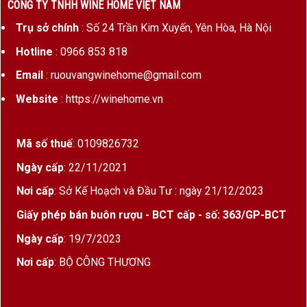
thành biểu tượng của ngành rượu vang New Zealand và là
CÔNG TY TNHH WINE HOME VIỆT NAM
quê hương của những chai
Sauvignon Blanc
được đánh giá
Trụ sở chính
: Số 24 Trần Kim Xuyến, Yên Hòa, Hà Nội
xuất sắc nhất thế giới.
Hotline
: 0966 853 818
Hiện nay, Marlborough chiếm khoảng 70–80% tổng sản
Email
: ruouvangwinehome@gmail.com
lượng rượu vang của New Zealand và đóng góp phần lớn
kim ngạch xuất khẩu của quốc gia này. Với điều kiện tự nhiên
Website
: https://winehome.vn
đặc biệt cùng triết lý sản xuất hướng đến sự tinh khiết và
bền vững,
rượu vang Marlborough
luôn được đánh giá cao
bởi hương thơm mãnh liệt, độ axit tươi sáng và khả năng
Mã số thuế
: 0109826732
phản ánh rõ đặc điểm của vùng trồng nho.
Ngày cấp
: 22/11/2021
Không chỉ nổi tiếng với
Sauvignon Blanc
, Marlborough còn
Nơi cấp
: Sở Kế Hoạch và Đầu Tư : ngày 21/12/2023
sản xuất nhiều dòng
Pinot Noir
,
Chardonnay
,
Pinot Gris
và
Riesling
chất lượng cao, đáp ứng nhu cầu từ người mới
Giấy phép bán buôn rượu - BCT cấp - số: 363/GP-BCT
thưởng thức đến các nhà sưu tầm.
Ngày cấp
: 19/7/2023
Nơi cấp
: BỘ CÔNG THƯƠNG
Lịch sử hình thành vùng rượu vang
Marlborough