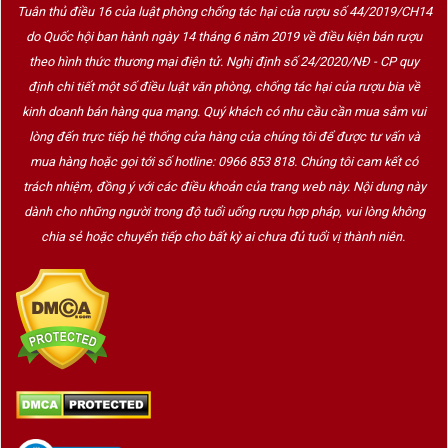
Tuân thủ điều 16 của luật phòng chống tác hại của rượu số 44/2019/CH14
do Quốc hội ban hành ngày 14 tháng 6 năm 2019 về điều kiện bán rượu
theo hình thức thương mại điện tử. Nghị định số 24/2020/NĐ - CP quy
định chi tiết một số điều luật văn phòng, chống tác hại của rượu bia về
kinh doanh bán hàng qua mạng. Quý khách có nhu cầu cần mua sắm vui
lòng đến trực tiếp hệ thống cửa hàng của chúng tôi để được tư vấn và
mua hàng hoặc gọi tới số hotline: 0966 853 818. Chúng tôi cam kết có
trách nhiệm, đồng ý với các điều khoản của trang web này. Nội dung này
dành cho những người trong độ tuổi uống rượu hợp pháp, vui lòng không
chia sẻ hoặc chuyển tiếp cho bất kỳ ai chưa đủ tuổi vị thành niên.
Vùng rượu vang Marlborough
Cho đến đầu những năm 1970, Marlborough vẫn chưa được
xem là vùng sản xuất rượu vang quan trọng. Các nhà làm
vang khi đó chủ yếu tập trung tại đảo Bắc của New Zealand.