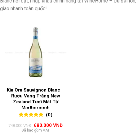
Blanc nổi bật, nhập khẩu chính hãng tại WineHome – Ưu đãi lớn,
giao nhanh toàn quốc!
Kia Ora Sauvignon Blanc –
Rượu Vang Trắng New
Zealand Tươi Mát Từ
Marlborough
(0)
0
0
trên 5
Giá
Giá
680.000
VNĐ
748.000
VNĐ
đánh giá
gốc
hiện
Đã bao gồm VAT
là:
tại
748.000 VNĐ.
là: