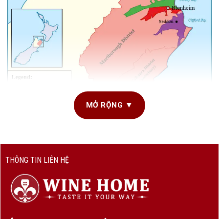
MỞ RỘNG ▼
Bản đồ rượu vang Marlborough – New Zealand
THÔNG TIN LIÊN HỆ
Khi nhắc đến
rượu vang New Zealand
, cái tên đầu tiên
xuất hiện trong tâm trí của hầu hết người yêu vang trên thế
giới chính là
Marlborough
. Chỉ trong hơn bốn thập kỷ phát
triển, vùng đất nằm ở phía Đông Bắc đảo Nam này đã trở