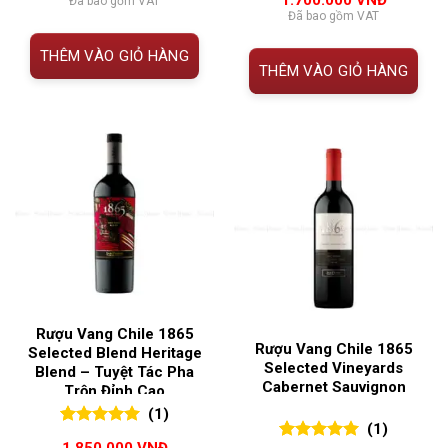
Đã bao gồm VAT
đánh giá
Đã bao gồm VAT
THÊM VÀO GIỎ HÀNG
THÊM VÀO GIỎ HÀNG
Rượu Vang Chile 1865
Rượu Vang Chile 1865
Selected Blend Heritage
Selected Vineyards
Blend – Tuyệt Tác Pha
Cabernet Sauvignon
Trộn Đỉnh Cao
(1)
(1)
5.00
1
trên 5
1.850.000
VNĐ