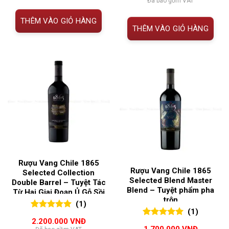
Đã bao gồm VAT
THÊM VÀO GIỎ HÀNG
THÊM VÀO GIỎ HÀNG
Rượu Vang Chile 1865
Rượu Vang Chile 1865
Selected Collection
Selected Blend Master
Double Barrel – Tuyệt Tác
Blend – Tuyệt phẩm pha
Từ Hai Giai Đoạn Ủ Gỗ Sồi
trộn
(1)
(1)
5.00
1
trên 5
2.200.000
VNĐ
5.00
1
trên 5
đánh giá
1.700.000
VNĐ