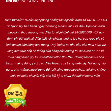
Nơi cấp
: BỘ CÔNG THƯƠNG
Santiago.
Vị trí địa lý đặc biệt giúp vùng này được hưởng lợi từ:
Tuân thủ điều 16 của luật phòng chống tác hại của rượu số 44/2019/CH14
Dãy Andes ở phía Đông.
do Quốc hội ban hành ngày 14 tháng 6 năm 2019 về điều kiện bán rượu
theo hình thức thương mại điện tử. Nghị định số 24/2020/NĐ - CP quy
Dãy núi ven biển ở phía Tây.
định chi tiết một số điều luật văn phòng, chống tác hại của rượu bia về
Khí hậu Địa Trung Hải ôn hòa.
kinh doanh bán hàng qua mạng. Quý khách có nhu cầu cần mua sắm vui
Nguồn nước băng tuyết tan quanh năm.
lòng đến trực tiếp hệ thống cửa hàng của chúng tôi để được tư vấn và
mua hàng hoặc gọi tới số hotline: 0966 853 818. Chúng tôi cam kết có
Sự kết hợp giữa nắng ấm ban ngày và nhiệt độ mát vào ban
trách nhiệm, đồng ý với các điều khoản của trang web này. Nội dung này
đêm giúp trái nho chín hoàn hảo nhưng vẫn giữ được độ axit
dành cho những người trong độ tuổi uống rượu hợp pháp, vui lòng không
tự nhiên, tạo nên những chai
rượu vang nhập khẩu
có cấu
trúc cân bằng và hương vị tinh tế.
chia sẻ hoặc chuyển tiếp cho bất kỳ ai chưa đủ tuổi vị thành niên.
Lịch sử phát triển của Maipo Valley
Maipo Valley là một trong những vùng sản xuất
rượu vang
Chile
lâu đời nhất.