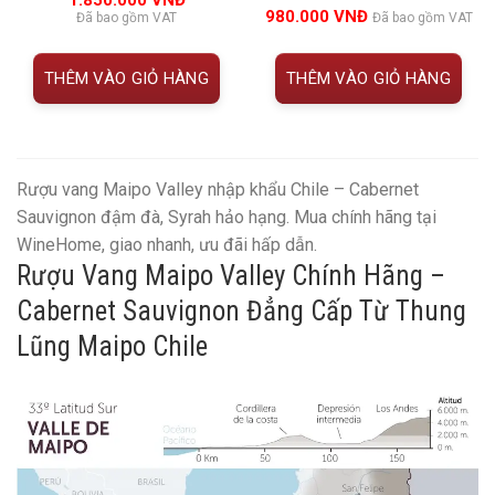
5.00
1
trên 5
đánh giá
980.000
VNĐ
Đã bao gồm VAT
Đã bao gồm VAT
đánh giá
THÊM VÀO GIỎ HÀNG
THÊM VÀO GIỎ HÀNG
Rượu vang Maipo Valley nhập khẩu Chile – Cabernet
Sauvignon đậm đà, Syrah hảo hạng. Mua chính hãng tại
WineHome, giao nhanh, ưu đãi hấp dẫn.
Rượu Vang Maipo Valley Chính Hãng –
Cabernet Sauvignon Đẳng Cấp Từ Thung
Lũng Maipo Chile