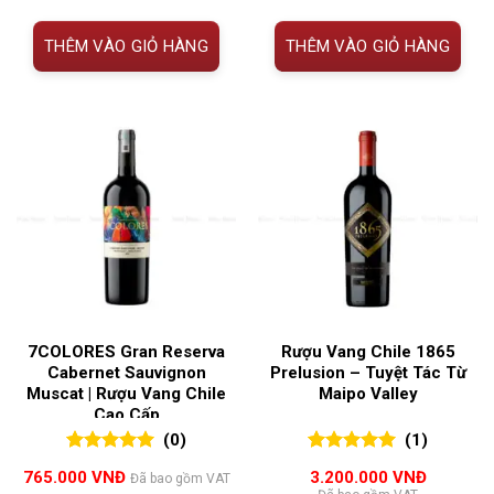
1.705.000 VNĐ.
là:
2.145.000 VNĐ.
là:
1.550.000 VNĐ.
1.950.00
THÊM VÀO GIỎ HÀNG
THÊM VÀO GIỎ HÀNG
7COLORES Gran Reserva
Rượu Vang Chile 1865
Cabernet Sauvignon
Prelusion – Tuyệt Tác Từ
Muscat | Rượu Vang Chile
Maipo Valley
Cao Cấp
(0)
(1)
0
0
trên 5
5.00
1
trên 5
765.000
VNĐ
3.200.000
VNĐ
Đã bao gồm VAT
đánh giá
đánh giá