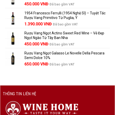
Trữ
điều
Giá
Giá
450.000
VNĐ
Đã bao gồm VAT
780.000 VNĐ.
Và
người
gốc
hiện
Trưởng
yêu
1954 Francesco Ferrulli (1954 Nghệ Sĩ) – Tuyệt Tác
Thành
là:
tại
vang
Rượu Vang Primitivo Từ Puglia, Ý
nên
495.000 VNĐ.
là:
Giá
Giá
biết
1.390.000
VNĐ
Đã bao gồm VAT
450.000 VNĐ.
gốc
hiện
Rượu Vang Ngọt Actino Sweet Red Wine – Vẻ Đẹp
là:
tại
Ngọt Ngào Từ Tây Ban Nha
1.529.000 VNĐ.
là:
450.000
VNĐ
Đã bao gồm VAT
1.390.000 VNĐ.
Rượu Vang Ngọt Galasso Le Novelle Della Pescara
Semi Dolce 10%
650.000
VNĐ
Đã bao gồm VAT
THÔNG TIN LIÊN HỆ