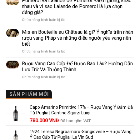
Pomerol và Lalande de Pomerol: Điểm giống, khác
Sparkling
phổ
nhau và vì sao Lalande de Pomerol là lựa chọn
Wine
biến
đáng giá?
Khác
nhất
ở
Chức năng bình luận bị tắt
Nhau
thế
Pomerol
Như
giới
và
Thế
Mis en Bouteille au Château là gì? Ý nghĩa trên nhãn
Lalande
Nào?
rượu vang Pháp và những điều người yêu vang nên
de
10
biết
Pomerol:
Điểm
ở
Chức năng bình luận bị tắt
Điểm
So
Mis
giống,
Sánh
en
khác
Dễ
Rượu Vang Cao Cấp Để Được Bao Lâu? Hướng Dẫn
Bouteille
nhau
Hiểu
Lưu Trữ Và Trưởng Thành
au
và
Cho
ở
Chức năng bình luận bị tắt
Château
vì
Người
Rượu
là
sao
Mới
Vang
gì?
Lalande
Cao
SẢN PHẨM MỚI
Ý
de
Cấp
nghĩa
Pomerol
Để
trên
là
Capo Amarino Primitivo 17% – Rượu Vang Ý Đậm Đà
Được
nhãn
lựa
Từ Puglia | Cantine Sgarzi Luigi
Bao
rượu
chọn
Giá
Giá
Lâu?
780.000
VNĐ
vang
Đã bao gồm VAT
đáng
Hướng
Pháp
gốc
hiện
giá?
Dẫn
và
1924 Teresa Negroamaro-Sangiovese – Rượu Vang
là:
tại
Lưu
những
Ý Cao Cấp Từ Puglia | Le Vin Sud
858.000 VNĐ.
là: