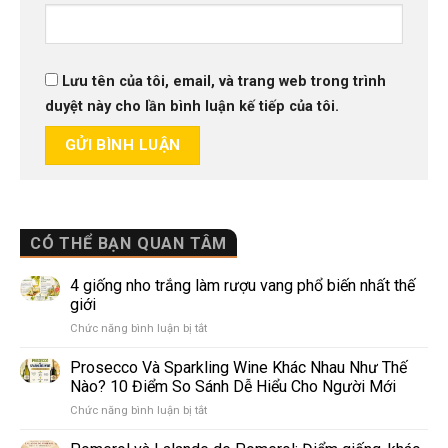
Lưu tên của tôi, email, và trang web trong trình
duyệt này cho lần bình luận kế tiếp của tôi.
CÓ THỂ BẠN QUAN TÂM
4 giống nho trắng làm rượu vang phổ biến nhất thế
giới
ở
Chức năng bình luận bị tắt
4
giống
Prosecco Và Sparkling Wine Khác Nhau Như Thế
nho
Nào? 10 Điểm So Sánh Dễ Hiểu Cho Người Mới
trắng
ở
Chức năng bình luận bị tắt
làm
Prosecco
rượu
Và
vang