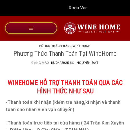
Bỏ
Rượu Vang Wine Home
qua
nội
dung
HỖ TRỢ KHÁCH HÀNG WINE HOME
Phương Thức Thanh Toán Tại WineHome
ĐĂNG VÀO
15/04/2025
BỞI
NGUYỄN ĐẠT
WINEHOME HỖ TRỢ THANH TOÁN QUA CÁC
HÌNH THỨC NHƯ SAU
-Thanh toán khi nhận (kiểm tra hàng,kí nhận và thanh
toán cho nhân viên vận chuyển)
-Thanh toán trực tiếp tại cửa hàng ( 24 Trần Kim Xuyến