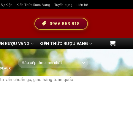
& Sự Kiện
Kiến Thức Rượu Vang
Tuyển dụng
Liên hệ
0966 853 818
ỆN RƯỢU VANG
KIẾN THỨC RƯỢU VANG
RDEAUX
 tư vấn chuẩn gu, giao hàng toàn quốc.