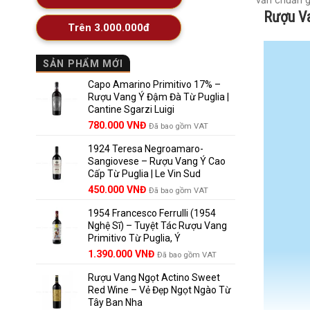
vấn chuẩn g
Rượu Va
Trên 3.000.000đ
SẢN PHẨM MỚI
Capo Amarino Primitivo 17% –
Rượu Vang Ý Đậm Đà Từ Puglia |
Cantine Sgarzi Luigi
Giá
Giá
780.000
VNĐ
Đã bao gồm VAT
gốc
hiện
1924 Teresa Negroamaro-
là:
tại
Sangiovese – Rượu Vang Ý Cao
858.000 VNĐ.
là:
Cấp Từ Puglia | Le Vin Sud
780.000 VNĐ.
Giá
Giá
450.000
VNĐ
Đã bao gồm VAT
gốc
hiện
1954 Francesco Ferrulli (1954
là:
tại
Nghệ Sĩ) – Tuyệt Tác Rượu Vang
495.000 VNĐ.
là:
Primitivo Từ Puglia, Ý
450.000 VNĐ.
Giá
Giá
1.390.000
VNĐ
Đã bao gồm VAT
gốc
hiện
Rượu Vang Ngọt Actino Sweet
là:
tại
Red Wine – Vẻ Đẹp Ngọt Ngào Từ
1.529.000 VNĐ.
là:
Tây Ban Nha
1.390.000 VNĐ.