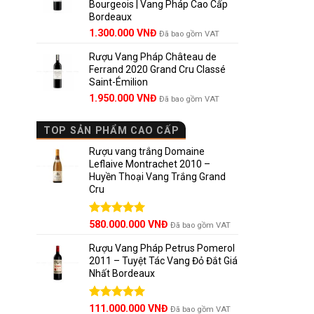
Bourgeois | Vang Pháp Cao Cấp
1.800.000 VNĐ.
Bordeaux
Tại
Wine
Giá
Giá
1.300.000
VNĐ
Đã bao gồm VAT
một tuyên
gốc
hiện
Rượu Vang Pháp Château de
là:
tại
2.
Điều k
Ferrand 2020 Grand Cru Classé
1.850.000 VNĐ.
là:
Saint-Émilion
1.300.000 VNĐ.
Castillon
Giá
Giá
1.950.000
VNĐ
Đã bao gồm VAT
gốc
hiện
chất – rấ
là:
tại
TOP SẢN PHẨM CAO CẤP
2.800.000 VNĐ.
là:
Khí hậu:
Ả
1.950.000 VNĐ.
Rượu vang trắng Domaine
Leflaive Montrachet 2010 –
Thổ như
Huyền Thoại Vang Trắng Grand
Cru
Nhờ vào đ
nhưng với
Được xếp
580.000.000
VNĐ
Đã bao gồm VAT
hạng
5.00
3.
Các 
5 sao
Rượu Vang Pháp Petrus Pomerol
2011 – Tuyệt Tác Vang Đỏ Đắt Giá
Nhất Bordeaux
Merlot
: 
Caberne
Giá
Được xếp
Giá
111.000.000
VNĐ
Đã bao gồm VAT