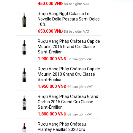
450.000
VNĐ
Đã bao gồm VAT
Rượu Vang Ngọt Galasso Le
Novelle Della Pescara Semi Dolce
10%
650.000
VNĐ
Đã bao gồm VAT
Rượu Vang Pháp Château Cap de
Mourlin 2015 Grand Cru Classé
Saint-Émilion
Giá
Giá
1.900.000
VNĐ
Đã bao gồm VAT
gốc
hiện
Rượu Vang Pháp Château Cap de
là:
tại
Mourlin 2010 Grand Cru Classé
2.800.000 VNĐ.
là:
Saint-Émilion
1.900.000 VNĐ.
Giá
Giá
1.950.000
VNĐ
Đã bao gồm VAT
gốc
hiện
Rượu Vang Pháp Château Grand
là:
tại
Corbin 2015 Grand Cru Classé
2.950.000 VNĐ.
là:
1.
Giới
Saint-Émilion
1.950.000 VNĐ.
Giá
Giá
1.800.000
VNĐ
Đã bao gồm VAT
Castillon
gốc
hiện
này không
Rượu Vang Pháp Château
là:
tại
Plantey Pauillac 2020 Cru
2.500.000 VNĐ.
là:
địa phươn