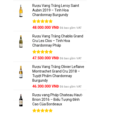
hạng
5.00
Château
5 sao
Rượu Vang Trắng Leroy Saint
Aubin 2019 – Tinh Hoa
Chardonnay Burgundy
Château 
vụ.
Được xếp
48.000.000
VNĐ
Đã bao gồm VAT
hạng
5.00
Tại
Wine
5 sao
Rượu Vang Trắng Chablis Grand
khách hàn
Cru Les Clos – Tinh Hoa
Chardonnay Pháp
6.
Tại s
Được xếp
47.500.000
VNĐ
Chính hã
Đã bao gồm VAT
hạng
5.00
5 sao
Tất cả r
Rượu Vang Trắng Olivier Leflaive
Montrachet Grand Cru 2018 –
đến tay n
Tuyệt Phẩm Chardonnay
Burgundy
Tư vấn t
46.300.000
VNĐ
Đã bao gồm VAT
Đội ngũ
Rượu vang Pháp Chateau Haut-
cần thở l
Brion 2016 – Biểu Tượng Đỉnh
Cao Của Bordeaux
Giá trị vư