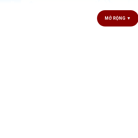
MỞ RỘNG ▼
Castillon – Côtes de Bor
 thiệu tổng quan về vùng Castillon – Cotes 
 – Cotes de Bordeaux là một trong những tiểu vùng danh giá nhất
 chỉ nổi bật nhờ vào điều kiện tự nhiên lý tưởng cho trồng nho
g – kết hợp hài hòa giữa truyền thống và sự sáng tạo.