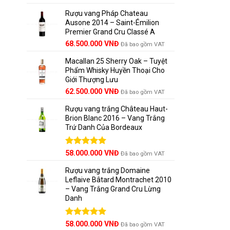
hạng
5.00
gốc
hiện
5 sao
Rượu vang Pháp Chateau
là:
tại
Caberne
Ausone 2014 – Saint-Émilion
125.000.000 VNĐ.
là:
Premier Grand Cru Classé A
111.000.000 VNĐ.
Tại
Wine
68.500.000
VNĐ
Đã bao gồm VAT
độ sâu –
Macallan 25 Sherry Oak – Tuyệt
Phẩm Whisky Huyền Thoại Cho
4.
Pho
Giới Thượng Lưu
Giá
Giá
62.500.000
VNĐ
Đã bao gồm VAT
Màu sắc: 
gốc
hiện
Rượu vang trắng Château Haut-
là:
tại
Mùi hương
Brion Blanc 2016 – Vang Trắng
65.000.000 VNĐ.
là:
Trứ Danh Của Bordeaux
62.500.000 VNĐ.
Vị: Mượt,
Được xếp
58.000.000
VNĐ
Đã bao gồm VAT
Tiềm năng
hạng
5.00
5 sao
Rượu vang trắng Domaine
Leflaive Bâtard Montrachet 2010
5.
Các 
– Vang Trắng Grand Cru Lừng
Danh
Château 
Saint-Émi
Được xếp
58.000.000
VNĐ
Đã bao gồm VAT