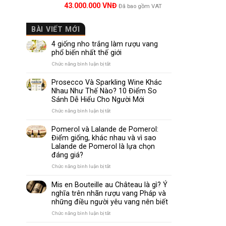
Được xếp
Với mức g
43.000.000
VNĐ
Đã bao gồm VAT
hạng
5.00
lựa chọn 
5 sao
BÀI VIẾT MỚI
Phù hợp c
4 giống nho trắng làm rượu vang
phổ biến nhất thế giới
Với thiết
ở
Chức năng bình luận bị tắt
hội họp.
4
giống
Prosecco Và Sparkling Wine Khác
nho
7.
Gợi ý 
Nhau Như Thế Nào? 10 Điểm So
trắng
Sánh Dễ Hiểu Cho Người Mới
làm
Thịt đỏ 
rượu
ở
Chức năng bình luận bị tắt
vang
Prosecco
phổ
Và
Phô mai 
Pomerol và Lalande de Pomerol:
biến
Sparkling
Điểm giống, khác nhau và vì sao
nhất
Wine
Lalande de Pomerol là lựa chọn
thế
Khác
Món Việt
đáng giá?
giới
Nhau
Như
ở
Chức năng bình luận bị tắt
Thế
Pomerol
Nào?
8.
WineH
và
Mis en Bouteille au Château là gì? Ý
10
Lalande
nghĩa trên nhãn rượu vang Pháp và
Điểm
de
Tại
Wine
những điều người yêu vang nên biết
So
Pomerol:
Sánh
kết:
Điểm
ở
Chức năng bình luận bị tắt
Dễ
giống,
Mis
Hiểu