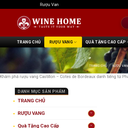
Bỏ
Rượu Vang Wine Home
qua
nội
Tìm
dung
kiếm
TRANG CHỦ
RƯỢU VANG
QUÀ TẶNG CAO CẤP
TRANG CHỦ
/
RƯỢU VA
Khám phá rượu vang Castillon – Cotes de Bordeaux danh tiếng từ Pháp,
DANH MỤC SẢN PHẨM
TRANG CHỦ
RƯỢU VANG
Quà Tặng Cao Cấp