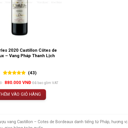
les 2020 Castillon Côtes de
ux – Vang Pháp Thanh Lịch
(43)
5.00
43
trên 5
Giá
Giá
880.000
VNĐ
Đ
Đã bao gồm VAT
đánh giá
gốc
hiện
là:
tại
THÊM VÀO GIỎ HÀNG
968.000 VNĐ.
là:
880.000 VNĐ.
ợu vang Castillon – Cotes de Bordeaux danh tiếng từ Pháp, hương vị ti