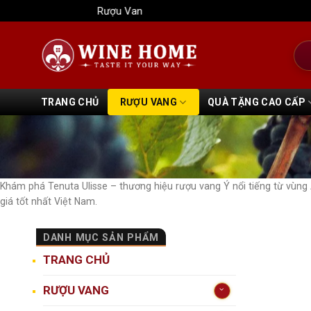
Bỏ
Rượu Vang Wine Home
qua
nội
Tìm
dung
kiếm
TRANG CHỦ
RƯỢU VANG
QUÀ TẶNG CAO CẤP
Khám phá Tenuta Ulisse – thương hiệu rượu vang Ý nổi tiếng từ vù
giá tốt nhất Việt Nam.
DANH MỤC SẢN PHẨM
TRANG CHỦ
RƯỢU VANG