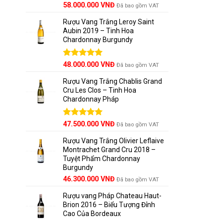
Được xếp
58.000.000
VNĐ
Đã bao gồm VAT
hạng
5.00
Ngày nay
5 sao
Rượu Vang Trắng Leroy Saint
cao cấp
.
Aubin 2019 – Tinh Hoa
Chardonnay Burgundy
Lịch s
Được xếp
48.000.000
VNĐ
Đã bao gồm VAT
hạng
5.00
5 sao
Rượu Vang Trắng Chablis Grand
Cru Les Clos – Tinh Hoa
Chardonnay Pháp
Được xếp
47.500.000
VNĐ
Đã bao gồm VAT
hạng
5.00
5 sao
Rượu Vang Trắng Olivier Leflaive
Montrachet Grand Cru 2018 –
Tuyệt Phẩm Chardonnay
Burgundy
46.300.000
VNĐ
Đã bao gồm VAT
Rượu vang Pháp Chateau Haut-
Brion 2016 – Biểu Tượng Đỉnh
Cao Của Bordeaux