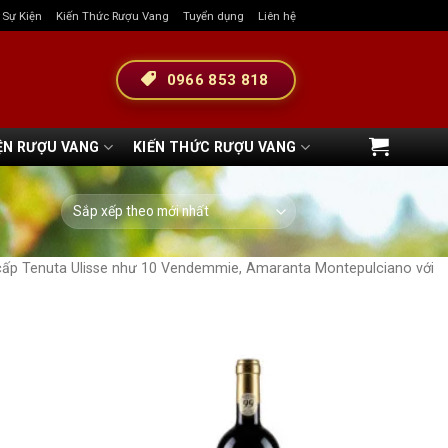
& Sự Kiện
Kiến Thức Rượu Vang
Tuyển dụng
Liên hệ
0966 853 818
ỆN RƯỢU VANG
KIẾN THỨC RƯỢU VANG
 cấp Tenuta Ulisse như 10 Vendemmie, Amaranta Montepulciano với