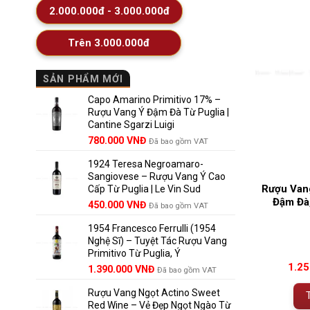
2.000.000đ - 3.000.000đ
Trên 3.000.000đ
SẢN PHẨM MỚI
Capo Amarino Primitivo 17% –
Rượu Vang Ý Đậm Đà Từ Puglia |
Cantine Sgarzi Luigi
Giá
Giá
780.000
VNĐ
Đã bao gồm VAT
gốc
hiện
1924 Teresa Negroamaro-
là:
tại
Sangiovese – Rượu Vang Ý Cao
858.000 VNĐ.
là:
Rượu Vang
Cấp Từ Puglia | Le Vin Sud
780.000 VNĐ.
Đậm Đà
Giá
Giá
450.000
VNĐ
Đã bao gồm VAT
gốc
hiện
1954 Francesco Ferrulli (1954
là:
tại
Nghệ Sĩ) – Tuyệt Tác Rượu Vang
495.000 VNĐ.
là:
Primitivo Từ Puglia, Ý
450.000 VNĐ.
1.2
Giá
Giá
1.390.000
VNĐ
Đã bao gồm VAT
gốc
hiện
Rượu Vang Ngọt Actino Sweet
là:
tại
Red Wine – Vẻ Đẹp Ngọt Ngào Từ
1.529.000 VNĐ.
là: