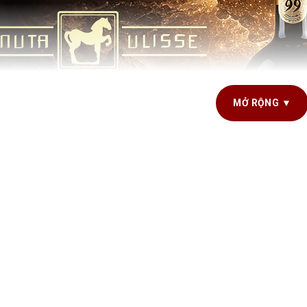
MỞ RỘNG ▼