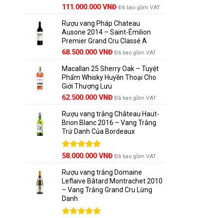
Giá
Được xếp
Giá
111.000.000
VNĐ
Đã bao gồm VAT
hạng
5.00
gốc
hiện
5 sao
Rượu vang Pháp Chateau
là:
tại
Ausone 2014 – Saint-Émilion
125.000.000 VNĐ.
là:
Premier Grand Cru Classé A
111.000.000 VNĐ.
68.500.000
VNĐ
Đã bao gồm VAT
Macallan 25 Sherry Oak – Tuyệt
Phẩm Whisky Huyền Thoại Cho
Giới Thượng Lưu
Giá
Giá
62.500.000
VNĐ
Đã bao gồm VAT
gốc
hiện
Rượu vang trắng Château Haut-
là:
tại
Brion Blanc 2016 – Vang Trắng
65.000.000 VNĐ.
là:
Trứ Danh Của Bordeaux
62.500.000 VNĐ.
Tenuta
Được xếp
58.000.000
VNĐ
Đã bao gồm VAT
Nhắc đế
hạng
5.00
ngành rượ
5 sao
Rượu vang trắng Domaine
Leflaive Bâtard Montrachet 2010
– Vang Trắng Grand Cru Lừng
Được sán
Danh
trăm năm 
này được 