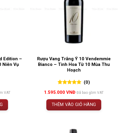
 Edition –
Rượu Vang Trắng Ý 10 Vendemmie
0 Niên Vụ
Bianco – Tinh Hoa Từ 10 Mùa Thu
Hoạch
(0)
0
0
trên 5
1.595.000
VNĐ
ồm VAT
Đã bao gồm VAT
đánh giá
NG
THÊM VÀO GIỎ HÀNG