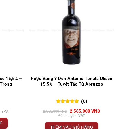
se 15,5% –
Rượu Vang Ý Don Antonio Tenuta Ulisse
 Trọng
15,5% – Tuyệt Tác Từ Abruzzo
(0)
0
0
trên 5
Giá
Giá
2.565.000
VNĐ
2.850.000
VNĐ
ồm VAT
đánh giá
gốc
hiện
Đã bao gồm VAT
là:
tại
NG
2.850.000 VNĐ.
là:
THÊM VÀO GIỎ HÀNG
2.565.000 VNĐ.