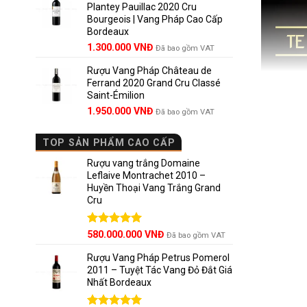
Plantey Pauillac 2020 Cru
2.500.000 VNĐ.
là:
Bourgeois | Vang Pháp Cao Cấp
1.800.000 VNĐ.
Bordeaux
Giá
Giá
1.300.000
VNĐ
Đã bao gồm VAT
gốc
hiện
Rượu Vang Pháp Château de
là:
tại
Ferrand 2020 Grand Cru Classé
1.850.000 VNĐ.
là:
Saint-Émilion
1.300.000 VNĐ.
Giá
Giá
1.950.000
VNĐ
Đã bao gồm VAT
gốc
hiện
là:
tại
TOP SẢN PHẨM CAO CẤP
2.800.000 VNĐ.
là:
1.950.000 VNĐ.
Rượu vang trắng Domaine
Leflaive Montrachet 2010 –
Huyền Thoại Vang Trắng Grand
Cru
Được xếp
580.000.000
VNĐ
Đã bao gồm VAT
hạng
5.00
5 sao
Rượu Vang Pháp Petrus Pomerol
2011 – Tuyệt Tác Vang Đỏ Đắt Giá
Nhất Bordeaux