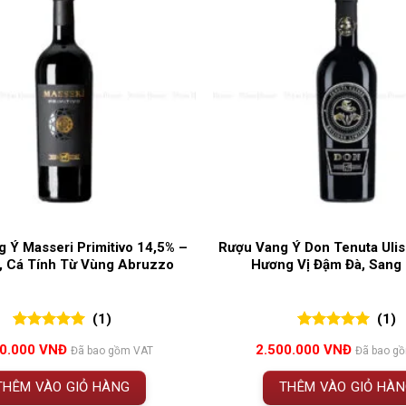
 Ý Masseri Primitivo 14,5% –
Rượu Vang Ý Don Tenuta Ulis
, Cá Tính Từ Vùng Abruzzo
Hương Vị Đậm Đà, Sang
(1)
(1)
5.00
1
trên 5
5.00
1
trên 5
50.000
VNĐ
2.500.000
VNĐ
Đã bao gồm VAT
Đã bao g
đánh giá
đánh giá
THÊM VÀO GIỎ HÀNG
THÊM VÀO GIỎ HÀ