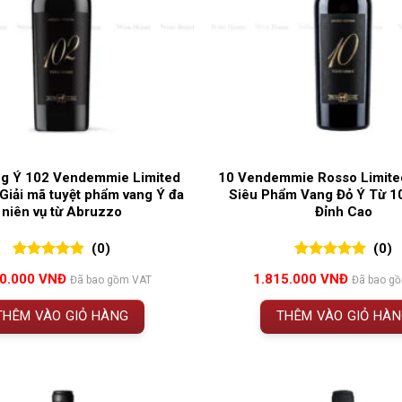
ng Ý 102 Vendemmie Limited
10 Vendemmie Rosso Limited
 Giải mã tuyệt phẩm vang Ý đa
Siêu Phẩm Vang Đỏ Ý Từ 1
niên vụ từ Abruzzo
Đỉnh Cao
(0)
(0)
0
0
trên 5
0
0
trên 5
60.000
VNĐ
1.815.000
VNĐ
Đã bao gồm VAT
Đã bao g
đánh giá
đánh giá
THÊM VÀO GIỎ HÀNG
THÊM VÀO GIỎ HÀ