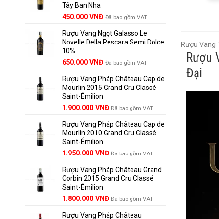
Tây Ban Nha
1.390.000 VNĐ.
450.000
VNĐ
Đã bao gồm VAT
Rượu Vang Ngọt Galasso Le
Novelle Della Pescara Semi Dolce
Rượu Vang T
10%
Rượu V
650.000
VNĐ
Đã bao gồm VAT
Đại
Rượu Vang Pháp Château Cap de
Mourlin 2015 Grand Cru Classé
Saint-Émilion
Giá
Giá
1.900.000
VNĐ
Đã bao gồm VAT
gốc
hiện
Rượu Vang Pháp Château Cap de
là:
tại
Mourlin 2010 Grand Cru Classé
2.800.000 VNĐ.
là:
Saint-Émilion
1.900.000 VNĐ.
Giá
Giá
1.950.000
VNĐ
Đã bao gồm VAT
gốc
hiện
Rượu Vang Pháp Château Grand
là:
tại
Corbin 2015 Grand Cru Classé
2.950.000 VNĐ.
là:
Saint-Émilion
1.950.000 VNĐ.
Giá
Giá
1.800.000
VNĐ
Đã bao gồm VAT
gốc
hiện
Rượu Vang Pháp Château
là:
tại