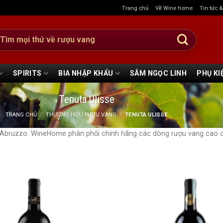
Trang chủ
Về Wine home
Tin tức 
:
SPIRITS
BIA NHẬP KHẨU
SÂM NGỌC LINH
PHỤ KI
Tenuta Ulisse
TRANG CHỦ
/
THƯƠNG HIỆU RƯỢU VANG
/
TENUTA ULISSE
ng Abruzzo. WineHome phân phối chính hãng các dòng rượu vang cao