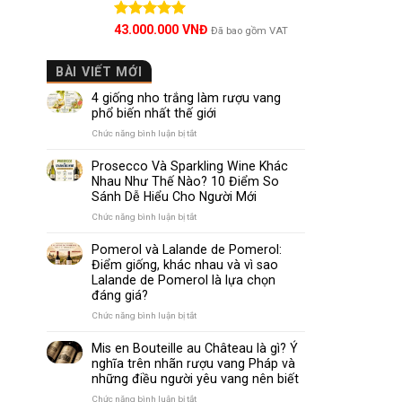
Được xếp
43.000.000
VNĐ
Đã bao gồm VAT
hạng
5.00
5 sao
BÀI VIẾT MỚI
4 giống nho trắng làm rượu vang
phổ biến nhất thế giới
ở
Chức năng bình luận bị tắt
4
giống
Prosecco Và Sparkling Wine Khác
nho
Nhau Như Thế Nào? 10 Điểm So
trắng
Sánh Dễ Hiểu Cho Người Mới
làm
rượu
ở
Chức năng bình luận bị tắt
vang
Prosecco
phổ
Và
Pomerol và Lalande de Pomerol:
biến
Sparkling
Điểm giống, khác nhau và vì sao
nhất
Wine
Lalande de Pomerol là lựa chọn
thế
Khác
đáng giá?
giới
Nhau
Như
ở
Chức năng bình luận bị tắt
Thế
Pomerol
Nào?
và
Mis en Bouteille au Château là gì? Ý
10
Lalande
nghĩa trên nhãn rượu vang Pháp và
Điểm
de
những điều người yêu vang nên biết
So
Pomerol:
Sánh
Điểm
ở
Chức năng bình luận bị tắt