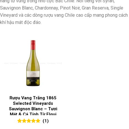
hãng từ vùng trồng nho cực Bắc Chile. Nổi tiếng với Syrah,
Sauvignon Blanc, Chardonnay, Pinot Noir, Gran Reserva, Single
Vineyard và các dòng rượu vang Chile cao cấp mang phong cách
khí hậu mát độc đáo.
Rượu Vang Trắng 1865
Selected Vineyards
Sauvignon Blanc – Tươi
Mát & Cá Tính Từ Elqui
Valley
(1)
5.00
1
trên 5