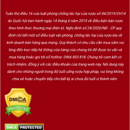
giữ được độ tươi và cấu trúc thanh lịch.
Tuân thủ điều 16 của luật phòng chống tác hại của rượu số 44/2019/CH14
Elqui Valley nằm ở đâu?
do Quốc hội ban hành ngày 14 tháng 6 năm 2019 về điều kiện bán rượu
theo hình thức thương mại điện tử. Nghị định số 24/2020/NĐ - CP quy
Elqui Valley
thuộc vùng
Coquimbo
, nằm khoảng
400–500
định chi tiết một số điều luật văn phòng, chống tác hại của rượu bia về
km
về phía Bắc Santiago.
kinh doanh bán hàng qua mạng. Quý khách có nhu cầu cần mua sắm vui
lòng đến trực tiếp hệ thống cửa hàng của chúng tôi để được tư vấn và
Thung lũng trải dài từ:
mua hàng hoặc gọi tới số hotline: 0966 853 818. Chúng tôi cam kết có
Bờ biển Thái Bình Dương.
trách nhiệm, đồng ý với các điều khoản của trang web này. Nội dung này
dành cho những người trong độ tuổi uống rượu hợp pháp, vui lòng không
Thung lũng sông Elqui.
chia sẻ hoặc chuyển tiếp cho bất kỳ ai chưa đủ tuổi vị thành niên.
Dãy Andes với nhiều vườn nho ở độ cao lên đến gần
2.000
m
.
Đây là một trong những vùng trồng nho có độ cao lớn nhất
Chile, tạo nên điều kiện lý tưởng cho các giống nho khí hậu
mát.