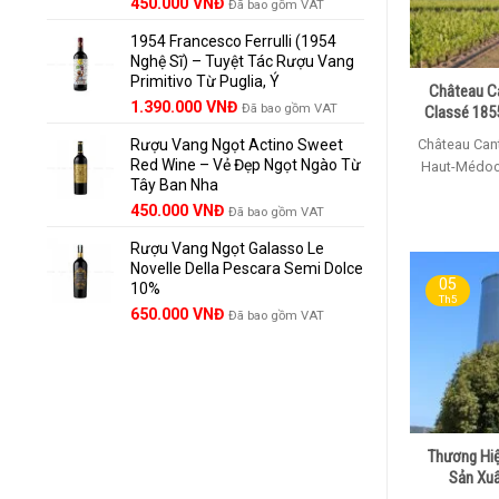
Giá
Giá
450.000
VNĐ
Đã bao gồm VAT
gốc
hiện
1954 Francesco Ferrulli (1954
là:
tại
Nghệ Sĩ) – Tuyệt Tác Rượu Vang
495.000 VNĐ.
là:
Primitivo Từ Puglia, Ý
450.000 VNĐ.
Château Ca
Giá
Giá
1.390.000
VNĐ
Đã bao gồm VAT
Classé 185
gốc
hiện
Château Can
Rượu Vang Ngọt Actino Sweet
là:
tại
Red Wine – Vẻ Đẹp Ngọt Ngào Từ
1.529.000 VNĐ.
là:
Haut-Médoc
Tây Ban Nha
1.390.000 VNĐ.
450.000
VNĐ
Đã bao gồm VAT
Rượu Vang Ngọt Galasso Le
Novelle Della Pescara Semi Dolce
05
10%
Th5
650.000
VNĐ
Đã bao gồm VAT
Thương Hiệ
Sản Xuấ