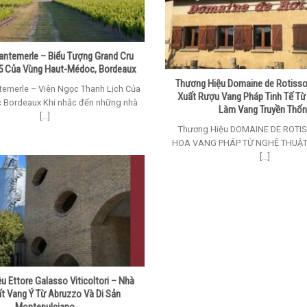
ntemerle – Biểu Tượng Grand Cru
5 Của Vùng Haut-Médoc, Bordeaux
Thương Hiệu Domaine de Rotisso
temerle – Viên Ngọc Thanh Lịch Của
Xuất Rượu Vang Pháp Tinh Tế Từ
 Bordeaux Khi nhắc đến những nhà
Làm Vang Truyền Thố
[...]
Thương Hiệu DOMAINE DE ROTIS
HOA VANG PHÁP TỪ NGHỆ THUẬT
[...]
u Ettore Galasso Viticoltori – Nhà
t Vang Ý Từ Abruzzo Và Di Sản