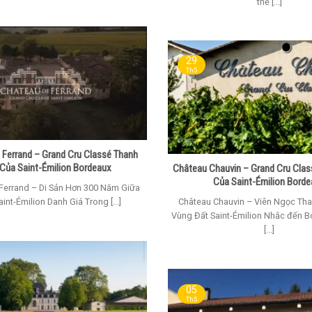
thế [...]
29
Th5
 Ferrand – Grand Cru Classé Thanh
 Của Saint-Émilion Bordeaux
Château Chauvin – Grand Cru Clas
Của Saint-Émilion Bord
Ferrand – Di Sản Hơn 300 Năm Giữa
int-Émilion Danh Giá Trong [...]
Château Chauvin – Viên Ngọc Tha
Vùng Đất Saint-Émilion Nhắc đến B
[...]
05
Th5