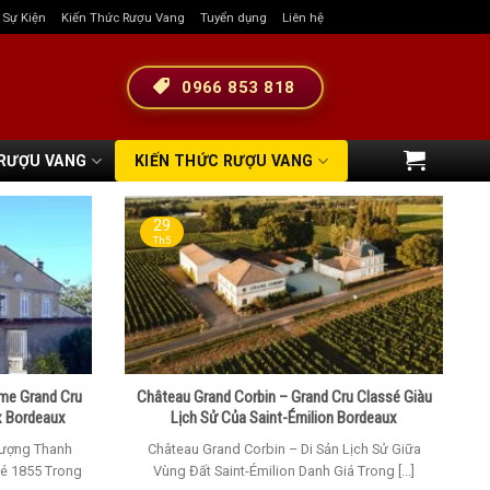
& Sự Kiện
Kiến Thức Rượu Vang
Tuyển dụng
Liên hệ
0966 853 818
 RƯỢU VANG
KIẾN THỨC RƯỢU VANG
29
Th5
me Grand Cru
Château Grand Corbin – Grand Cru Classé Giàu
x Bordeaux
Lịch Sử Của Saint-Émilion Bordeaux
Tượng Thanh
Château Grand Corbin – Di Sản Lịch Sử Giữa
sé 1855 Trong
Vùng Đất Saint-Émilion Danh Giá Trong [...]