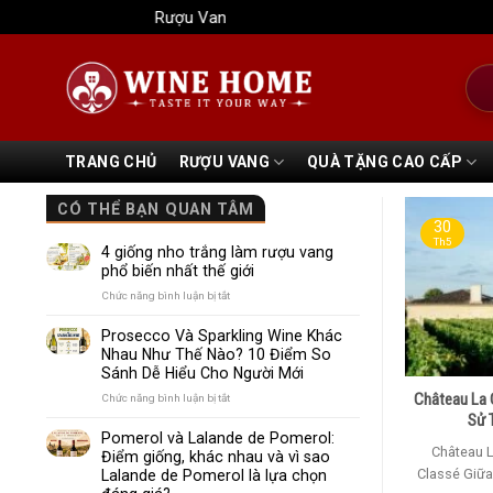
Bỏ
Rượu Vang Wine Home
qua
nội
Tìm
dung
kiếm
TRANG CHỦ
RƯỢU VANG
QUÀ TẶNG CAO CẤP
CÓ THỂ BẠN QUAN TÂM
30
Th5
4 giống nho trắng làm rượu vang
phổ biến nhất thế giới
ở
Chức năng bình luận bị tắt
4
giống
Prosecco Và Sparkling Wine Khác
nho
Nhau Như Thế Nào? 10 Điểm So
trắng
Sánh Dễ Hiểu Cho Người Mới
làm
rượu
Château La 
ở
Chức năng bình luận bị tắt
vang
Prosecco
Sử 
phổ
Và
Pomerol và Lalande de Pomerol:
biến
Sparkling
Château 
Điểm giống, khác nhau và vì sao
nhất
Wine
Classé Giữa 
Lalande de Pomerol là lựa chọn
thế
Khác
giới