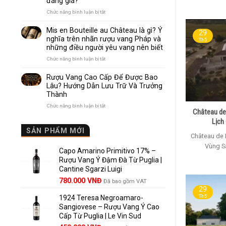
đáng giá?
Nhau
Như
ở
Chức năng bình luận bị tắt
Thế
Pomerol
Nào?
và
Mis en Bouteille au Château là gì? Ý
10
29
Lalande
nghĩa trên nhãn rượu vang Pháp và
Điểm
Th5
de
những điều người yêu vang nên biết
So
Pomerol:
Sánh
Điểm
ở
Chức năng bình luận bị tắt
Dễ
giống,
Mis
Hiểu
khác
en
Rượu Vang Cao Cấp Để Được Bao
Cho
nhau
Bouteille
Lâu? Hướng Dẫn Lưu Trữ Và Trưởng
Người
và
au
Mới
Thành
vì
Château
sao
là
ở
Chức năng bình luận bị tắt
Lalande
Château de
gì?
Rượu
de
Ý
Lịch
Vang
Pomerol
nghĩa
Cao
SẢN PHẨM MỚI
là
trên
Château de 
Cấp
lựa
nhãn
Để
Vùng Sa
chọn
rượu
Capo Amarino Primitivo 17% –
Được
đáng
vang
Bao
Rượu Vang Ý Đậm Đà Từ Puglia |
giá?
Pháp
Lâu?
Cantine Sgarzi Luigi
và
Hướng
Giá
Giá
những
780.000
VNĐ
Đã bao gồm VAT
Dẫn
điều
29
gốc
hiện
Lưu
người
Th5
Trữ
1924 Teresa Negroamaro-
là:
tại
yêu
Và
Sangiovese – Rượu Vang Ý Cao
858.000 VNĐ.
là:
vang
Trưởng
Cấp Từ Puglia | Le Vin Sud
780.000 VNĐ.
nên
Thành
biết