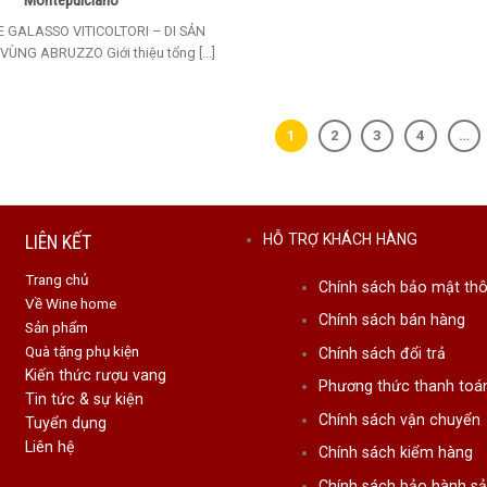
Montepulciano
 GALASSO VITICOLTORI – DI SẢN
ÙNG ABRUZZO Giới thiệu tổng [...]
1
2
3
4
…
LIÊN KẾT
HỖ TRỢ KHÁCH HÀNG
Trang chủ
Chính sách bảo mật thô
Về Wine home
Chính sách bán hàng
Sản phẩm
Quà tặng phụ kiện
Chính sách đổi trả
Kiến thức rượu vang
Phương thức thanh toá
Tin tức & sự kiện
Chính sách vận chuyển
Tuyển dụng
Liên hệ
Chính sách kiểm hàng
Chính sách bảo hành s