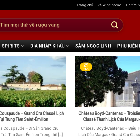
Trang chủ
Về Wine home
Tin tức 
:
SPIRITS
BIA NHẬP KHẨU
SÂM NGỌC LINH
PHỤ KIỆN
29
Th5
Couspaude – Grand Cru Classé Lịch
Château Boyd-Cantenac – Troisiè
Tại Trung Tâm Saint-Émilion
Classé Thanh Lịch Của Margau
La Couspaude – Di Sản Grand Cru
Château Boyd-Cantenac – Biểu 
Trái Tim Saint-Émilion Trong thế [...]
Lịch Của Margaux Grand Cru Clas