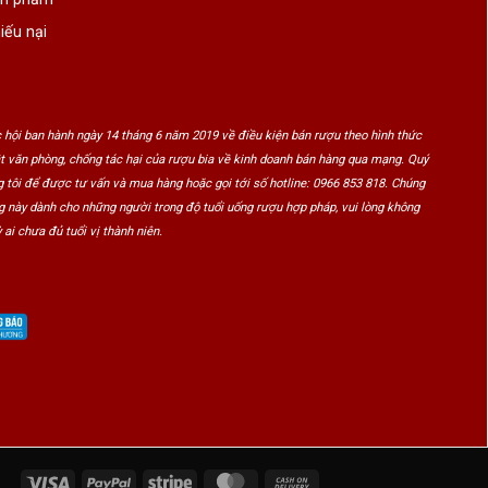
iếu nại
 hội ban hành ngày 14 tháng 6 năm 2019 về điều kiện bán rượu theo hình thức
ật văn phòng, chống tác hại của rượu bia về kinh doanh bán hàng qua mạng. Quý
 tôi để được tư vấn và mua hàng hoặc gọi tới số hotline: 0966 853 818. Chúng
ng này dành cho những người trong độ tuổi uống rượu hợp pháp, vui lòng không
 ai chưa đủ tuổi vị thành niên.
Visa
PayPal
Stripe
MasterCard
Cash