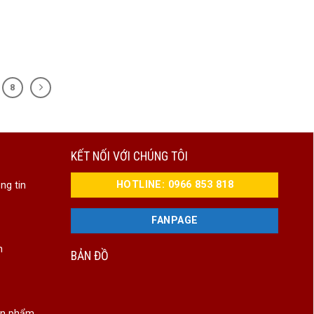
8
KẾT NỐI VỚI CHÚNG TÔI
HOTLINE: 0966 853 818
ng tin
FANPAGE
n
BẢN ĐỒ
ản phẩm