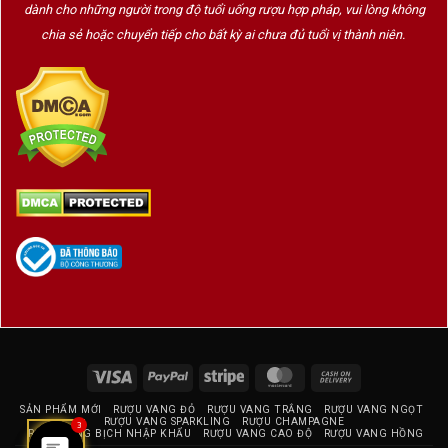
dành cho những người trong độ tuổi uống rượu hợp pháp, vui lòng không
Màu sắc đa dạng: đỏ, vàng, đen, trắng – mang đậm phong
chia sẻ hoặc chuyển tiếp cho bất kỳ ai chưa đủ tuổi vị thành niên.
cách châu Âu hoặc truyền thống Việt.
Dễ dàng
sản xuất số lượng lớn cho doanh nghiệp
với chi
phí tối ưu.
Phù hợp cho:
quà tặng Tết, quà tri ân khách hàng, chương
trình quà tặng marketing.
2.2. Hộp quà rượu vang 2 chai bằng gỗ sang trọng
Visa
PayPal
Stripe
MasterCard
Cash
On
SẢN PHẨM MỚI
RƯỢU VANG ĐỎ
RƯỢU VANG TRẮNG
RƯỢU VANG NGỌT
Delivery
RƯỢU VANG SPARKLING
RƯỢU CHAMPAGNE
3
RƯỢU VANG BỊCH NHẬP KHẨU
RƯỢU VANG CAO ĐỘ
RƯỢU VANG HỒNG