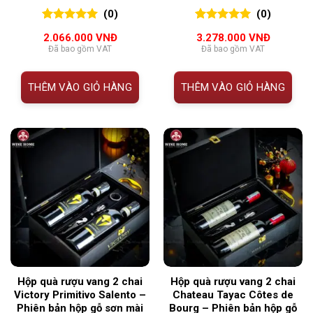
Trọng Từ Wine Home
Trọng Từ Wine Home
(0)
(0)
0
0
trên 5
0
0
trên 5
2.066.000
VNĐ
3.278.000
VNĐ
đánh giá
đánh giá
Đã bao gồm VAT
Đã bao gồm VAT
THÊM VÀO GIỎ HÀNG
THÊM VÀO GIỎ HÀNG
Hộp quà rượu vang 2 chai
Hộp quà rượu vang 2 chai
Victory Primitivo Salento –
Chateau Tayac Côtes de
Phiên bản hộp gỗ sơn mài
Bourg – Phiên bản hộp gỗ