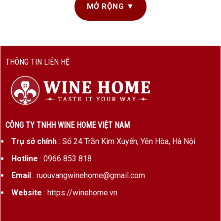
chia
– bởi hai chai rượu tượng trưng cho
song hỷ, đôi lứa,
MỞ RỘNG ▼
thịnh vượng và bền vững
.
Tùy theo mục đích và ngân sách, WineHome mang đến nhiều
lựa chọn
hộp quà rượu vang cao cấp
được chế tác từ các
chất liệu khác nhau:
THÔNG TIN LIÊN HỆ
2. Các loại hộp quà rượu vang 2 chai phổ
biến hiện nay
CÔNG TY TNHH WINE HOME VIỆT NAM
2.1. Hộp quà rượu vang 2 chai bằng giấy cao cấp
Trụ sở chính
: Số 24 Trần Kim Xuyến, Yên Hòa, Hà Nội
Hotline
: 0966 853 818
Email
: ruouvangwinehome@gmail.com
Website
: https://winehome.vn