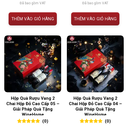
Đã bao gồm VAT
Đã bao gồm VAT
THÊM VÀO GIỎ HÀNG
THÊM VÀO GIỎ HÀNG
Hộp Quà Rượu Vang 2
Hộp Quà Rượu Vang 2
Chai Hộp Đỏ Cao Cấp 05 –
Chai Hộp Đỏ Cao Cấp 04 –
Giải Pháp Quà Tặng
Giải Pháp Quà Tặng
WineHome
WineHome
(0)
(0)
0
0
trên 5
0
0
trên 5