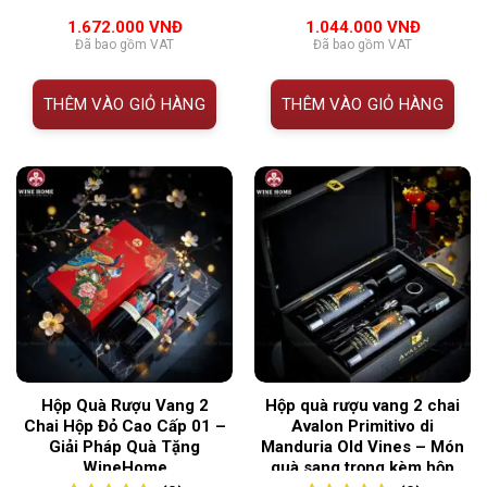
0
0
trên 5
0
0
trên 5
1.672.000
VNĐ
1.044.000
VNĐ
đánh giá
đánh giá
Đã bao gồm VAT
Đã bao gồm VAT
THÊM VÀO GIỎ HÀNG
THÊM VÀO GIỎ HÀNG
Hộp Quà Rượu Vang 2
Hộp quà rượu vang 2 chai
Chai Hộp Đỏ Cao Cấp 01 –
Avalon Primitivo di
Giải Pháp Quà Tặng
Manduria Old Vines – Món
WineHome
quà sang trọng kèm hộp