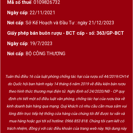
Mã số thuế
: 0109826732
Ngày cấp
: 22/11/2021
Nơi cấp
: Sở Kế Hoạch và Đầu Tư : ngày 21/12/2023
Giấy phép bán buôn rượu - BCT cấp - số: 363/GP-BCT
Ngày cấp
: 19/7/2023
Nơi cấp
: BỘ CÔNG THƯƠNG
Tuân thủ điều 16 của luật phòng chống tác hại của rượu số 44/2019/CH14
do Quốc hội ban hành ngày 14 tháng 6 năm 2019 về điều kiện bán rượu
Hộp quà rượu vang 2 chai bằng giấy cao cấp
theo hình thức thương mại điện tử. Nghị định số 24/2020/NĐ - CP quy
định chi tiết một số điều luật văn phòng, chống tác hại của rượu bia về
Thiết kế nhẹ, đẹp mắt, phù hợp cho
biếu tặng cá nhân,
kinh doanh bán hàng qua mạng. Quý khách có nhu cầu cần mua sắm vui
khách hàng, nhân viên dịp Tết
.
lòng đến trực tiếp hệ thống cửa hàng của chúng tôi để được tư vấn và
mua hàng hoặc gọi tới số hotline: 0966 853 818. Chúng tôi cam kết có
Có thể in
logo thương hiệu
,
thông điệp tri ân
, hoặc
hoa
trách nhiệm, đồng ý với các điều khoản của trang web này. Nội dung này
văn đặc trưng cho từng sự kiện
.