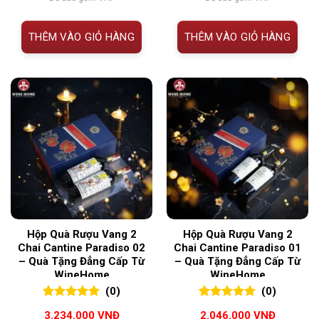
THÊM VÀO GIỎ HÀNG
THÊM VÀO GIỎ HÀNG
Hộp Quà Rượu Vang 2
Hộp Quà Rượu Vang 2
Chai Cantine Paradiso 02
Chai Cantine Paradiso 01
– Quà Tặng Đẳng Cấp Từ
– Quà Tặng Đẳng Cấp Từ
WineHome
WineHome
(0)
(0)
0
0
trên 5
0
0
trên 5
3.234.000
VNĐ
2.046.000
VNĐ
đánh giá
đánh giá