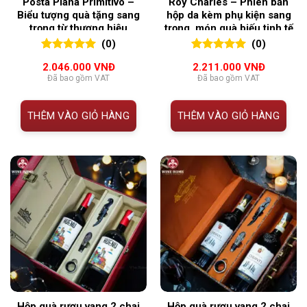
Posta Piana Primitivo –
Roy Charles – Phiên bản
Biểu tượng quà tặng sang
hộp da kèm phụ kiện sang
trọng từ thương hiệu
trọng, món quà biếu tinh tế
Cantine Paradiso
cho mọi dịp đặc biệt
(0)
(0)
0
0
trên 5
0
0
trên 5
2.046.000
VNĐ
2.211.000
VNĐ
đánh giá
đánh giá
Đã bao gồm VAT
Đã bao gồm VAT
THÊM VÀO GIỎ HÀNG
THÊM VÀO GIỎ HÀNG
Hộp quà rượu vang 2 chai
Hộp quà rượu vang 2 chai