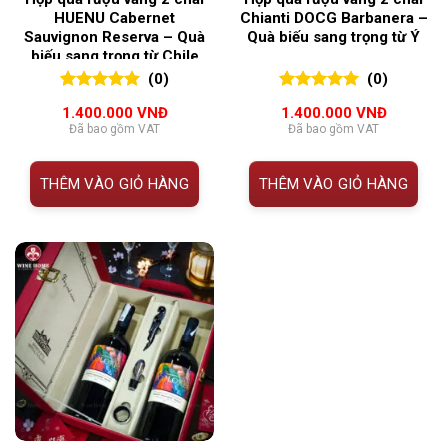
HUENU Cabernet
Chianti DOCG Barbanera –
Sauvignon Reserva – Quà
Quà biếu sang trọng từ Ý
biếu sang trọng từ Chile
(0)
(0)
0
0
trên 5
0
0
trên 5
1.400.000
VNĐ
1.400.000
VNĐ
đánh giá
đánh giá
Đã bao gồm VAT
Đã bao gồm VAT
THÊM VÀO GIỎ HÀNG
THÊM VÀO GIỎ HÀNG