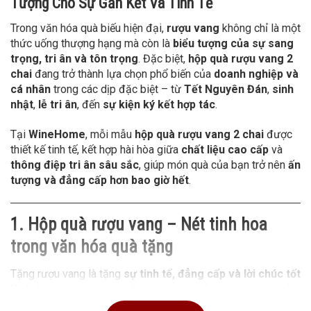
Tượng Cho Sự Gắn Kết Và Tinh Tế
Trong văn hóa quà biếu hiện đại,
rượu vang
không chỉ là một
thức uống thượng hạng mà còn là
biểu tượng của sự sang
trọng, tri ân và tôn trọng
. Đặc biệt,
hộp quà rượu vang 2
chai
đang trở thành lựa chọn phổ biến của
doanh nghiệp và
cá nhân
trong các dịp đặc biệt – từ
Tết Nguyên Đán
,
sinh
nhật
,
lễ tri ân
, đến
sự kiện ký kết hợp tác
.
Tại
WineHome
, mỗi mẫu
hộp quà rượu vang 2 chai
được
thiết kế tinh tế, kết hợp hài hòa giữa
chất liệu cao cấp
và
thông điệp tri ân sâu sắc
, giúp món quà của bạn trở nên
ấn
tượng và đẳng cấp hơn bao giờ hết
.
1. Hộp quà rượu vang – Nét tinh hoa
trong văn hóa quà tặng
Tặng rượu vang là tặng
sự tinh tế, đẳng cấp và lời chúc tốt
lành
. Hộp quà rượu vang 2 chai không chỉ giúp món quà trở
nên sang trọng mà còn thể hiện
sự chu đáo và tinh thần sẻ