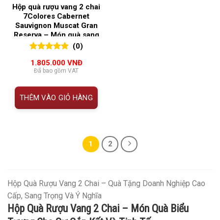
Hộp quà rượu vang 2 chai
7Colores Cabernet
Sauvignon Muscat Gran
Reserva – Món quà sang
trọng, đậm chất Chile
(0)
0
0
trên 5
1.805.000
VNĐ
đánh giá
Đã bao gồm VAT
THÊM VÀO GIỎ HÀNG
1
2
Hộp Quà Rượu Vang 2 Chai – Quà Tặng Doanh Nghiệp Cao
Cấp, Sang Trọng Và Ý Nghĩa
Hộp Quà Rượu Vang 2 Chai – Món Quà Biểu