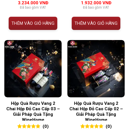
3.234.000
VNĐ
1.932.000
VNĐ
đánh giá
đánh giá
Đã bao gồm VAT
Đã bao gồm VAT
THÊM VÀO GIỎ HÀNG
THÊM VÀO GIỎ HÀNG
Hộp Quà Rượu Vang 2
Hộp Quà Rượu Vang 2
Chai Hộp Đỏ Cao Cấp 03 –
Chai Hộp Đỏ Cao Cấp 02 –
Giải Pháp Quà Tặng
Giải Pháp Quà Tặng
WineHome
WineHome
(0)
(0)