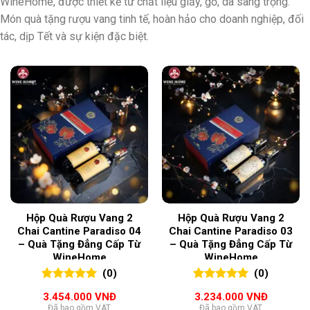
WineHome, được thiết kế từ chất liệu giấy, gỗ, da sang trọng.
Món quà tặng rượu vang tinh tế, hoàn hảo cho doanh nghiệp, đối
tác, dịp Tết và sự kiện đặc biệt.
Hộp Quà Rượu Vang 2
Hộp Quà Rượu Vang 2
Chai Cantine Paradiso 04
Chai Cantine Paradiso 03
– Quà Tặng Đẳng Cấp Từ
– Quà Tặng Đẳng Cấp Từ
WineHome
WineHome
(0)
(0)
0
0
trên 5
0
0
trên 5
3.454.000
VNĐ
3.234.000
VNĐ
đánh giá
đánh giá
Đã bao gồm VAT
Đã bao gồm VAT