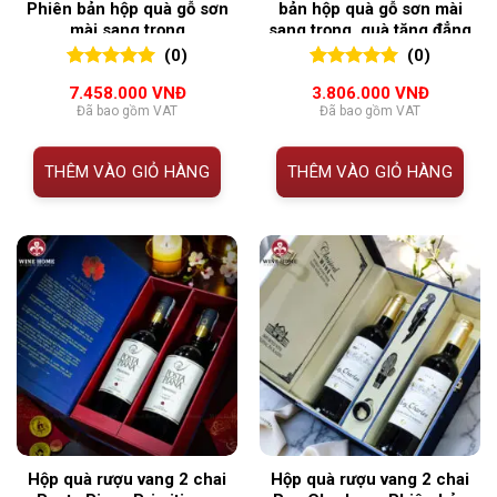
Phiên bản hộp quà gỗ sơn
bản hộp quà gỗ sơn mài
mài sang trọng
sang trọng, quà tặng đẳng
cấp
(0)
(0)
0
0
trên 5
0
0
trên 5
7.458.000
VNĐ
3.806.000
VNĐ
đánh giá
đánh giá
Đã bao gồm VAT
Đã bao gồm VAT
THÊM VÀO GIỎ HÀNG
THÊM VÀO GIỎ HÀNG
Hộp quà rượu vang 2 chai
Hộp quà rượu vang 2 chai