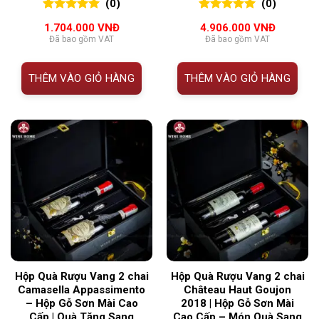
gỗ sơn mài cao cấp từ
(0)
(0)
Wine Home
0
0
trên 5
0
0
trên 5
1.704.000
VNĐ
4.906.000
VNĐ
đánh giá
đánh giá
Đã bao gồm VAT
Đã bao gồm VAT
THÊM VÀO GIỎ HÀNG
THÊM VÀO GIỎ HÀNG
Hộp Quà Rượu Vang 2 chai
Hộp Quà Rượu Vang 2 chai
Camasella Appassimento
Château Haut Goujon
– Hộp Gỗ Sơn Mài Cao
2018 | Hộp Gỗ Sơn Mài
Cấp | Quà Tặng Sang
Cao Cấp – Món Quà Sang