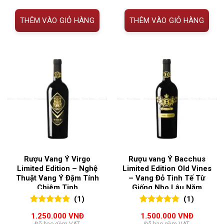
THÊM VÀO GIỎ HÀNG
THÊM VÀO GIỎ HÀNG
Rượu Vang Ý Virgo
Rượu vang Ý Bacchus
Limited Edition – Nghệ
Limited Edition Old Vines
Thuật Vang Ý Đậm Tính
– Vang Đỏ Tinh Tế Từ
Chiêm Tinh
Giống Nho Lâu Năm
(1)
(1)
5.00
1
trên 5
5.00
1
trên 5
1.250.000
VNĐ
1.500.000
VNĐ
đánh giá
đánh giá
Đã bao gồm VAT
Đã bao gồm VAT