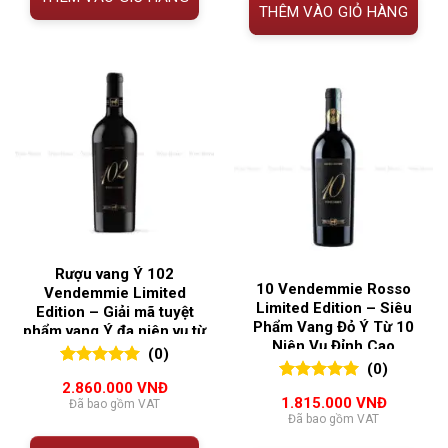
THÊM VÀO GIỎ HÀNG
Rượu vang Ý 102
10 Vendemmie Rosso
Vendemmie Limited
Limited Edition – Siêu
Edition – Giải mã tuyệt
Phẩm Vang Đỏ Ý Từ 10
phẩm vang Ý đa niên vụ từ
Niên Vụ Đỉnh Cao
Abruzzo
(0)
(0)
0
0
trên 5
2.860.000
VNĐ
0
0
trên 5
đánh giá
1.815.000
VNĐ
Đã bao gồm VAT
đánh giá
Đã bao gồm VAT