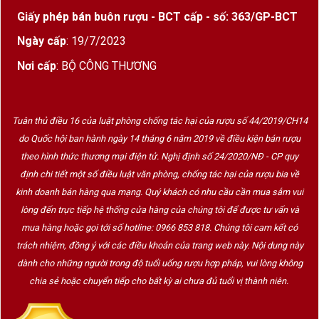
Giấy phép bán buôn rượu - BCT cấp - số: 363/GP-BCT
Ngày cấp
: 19/7/2023
Nơi cấp
: BỘ CÔNG THƯƠNG
Vườn nho làm rượu vang tại Abruzzo
Tuân thủ điều 16 của luật phòng chống tác hại của rượu số 44/2019/CH14
Abruzzo nằm ở miền Trung nước Ý, tiếp giáp biển Adriatic ở
do Quốc hội ban hành ngày 14 tháng 6 năm 2019 về điều kiện bán rượu
phía Đông và dãy núi Apennines ở phía Tây.
theo hình thức thương mại điện tử. Nghị định số 24/2020/NĐ - CP quy
Sự kết hợp giữa:
định chi tiết một số điều luật văn phòng, chống tác hại của rượu bia về
kinh doanh bán hàng qua mạng. Quý khách có nhu cầu cần mua sắm vui
Độ cao lớn từ vùng núi
lòng đến trực tiếp hệ thống cửa hàng của chúng tôi để được tư vấn và
Không khí mát từ biển Adriatic
mua hàng hoặc gọi tới số hotline: 0966 853 818. Chúng tôi cam kết có
trách nhiệm, đồng ý với các điều khoản của trang web này. Nội dung này
Biên độ nhiệt ngày đêm cao
dành cho những người trong độ tuổi uống rượu hợp pháp, vui lòng không
đã tạo điều kiện lý tưởng cho việc sản xuất nho chất lượng
chia sẻ hoặc chuyển tiếp cho bất kỳ ai chưa đủ tuổi vị thành niên.
cao.