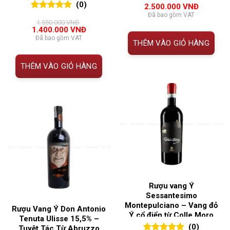
5.00
1
trên 5
(0)
2.500.000
VNĐ
đánh giá
Đã bao gồm VAT
0
0
trên 5
1.550.000
VNĐ
đánh giá
Giá
Giá
1.400.000
VNĐ
gốc
hiện
Đã bao gồm VAT
THÊM VÀO GIỎ HÀNG
là:
tại
1.550.000 VNĐ.
là:
1.400.000 VNĐ.
THÊM VÀO GIỎ HÀNG
Rượu vang Ý
Sessantesimo
Montepulciano – Vang đỏ
Rượu Vang Ý Don Antonio
Ý cổ điển từ Colle Moro
Tenuta Ulisse 15,5% –
(0)
Tuyệt Tác Từ Abruzzo