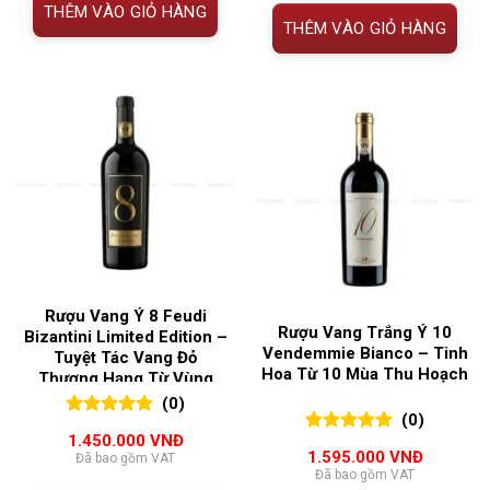
THÊM VÀO GIỎ HÀNG
THÊM VÀO GIỎ HÀNG
Rượu Vang Ý 8 Feudi
Rượu Vang Trắng Ý 10
Bizantini Limited Edition –
Vendemmie Bianco – Tinh
Tuyệt Tác Vang Đỏ
Hoa Từ 10 Mùa Thu Hoạch
Thượng Hạng Từ Vùng
Abruzzo
(0)
(0)
0
0
trên 5
1.450.000
VNĐ
0
0
trên 5
đánh giá
1.595.000
VNĐ
Đã bao gồm VAT
đánh giá
Đã bao gồm VAT