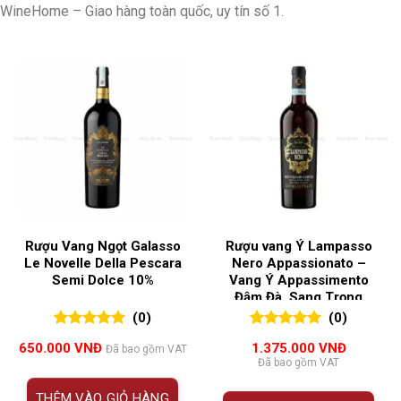
WineHome – Giao hàng toàn quốc, uy tín số 1.
Rượu Vang Ngọt Galasso
Rượu vang Ý Lampasso
Le Novelle Della Pescara
Nero Appassionato –
Semi Dolce 10%
Vang Ý Appassimento
Đậm Đà, Sang Trọng
(0)
(0)
0
0
trên 5
0
0
trên 5
650.000
VNĐ
1.375.000
VNĐ
Đã bao gồm VAT
đánh giá
đánh giá
Đã bao gồm VAT
THÊM VÀO GIỎ HÀNG