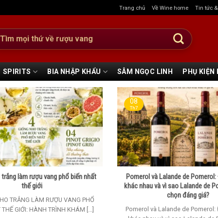
Trang chủ
Về Wine home
Tin tức 
:
SPIRITS
BIA NHẬP KHẨU
SÂM NGỌC LINH
PHỤ KIỆN
08
Th7
 trắng làm rượu vang phổ biến nhất
Pomerol và Lalande de Pomerol: 
thế giới
khác nhau và vì sao Lalande de P
chọn đáng giá?
NHO TRẮNG LÀM RƯỢU VANG PHỔ
Pomerol và Lalande de Pomerol: 
 THẾ GIỚI: HÀNH TRÌNH KHÁM [...]