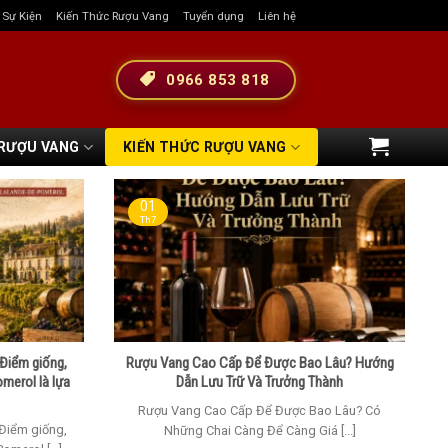
& Sự Kiện
Kiến Thức Rượu Vang
Tuyển dụng
Liên hệ
0966 853 818
 RƯỢU VANG
KIẾN THỨC RƯỢU VANG
01
Th7
Điểm giống,
Rượu Vang Cao Cấp Để Được Bao Lâu? Hướng
omerol là lựa
Dẫn Lưu Trữ Và Trưởng Thành
Rượu Vang Cao Cấp Để Được Bao Lâu? Có
Điểm giống,
Những Chai Càng Để Càng Giá [...]