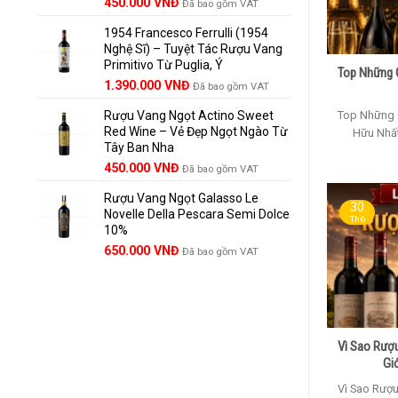
Giá
Giá
450.000
VNĐ
Đã bao gồm VAT
gốc
hiện
1954 Francesco Ferrulli (1954
là:
tại
Nghệ Sĩ) – Tuyệt Tác Rượu Vang
495.000 VNĐ.
là:
Primitivo Từ Puglia, Ý
450.000 VNĐ.
Top Những 
Giá
Giá
1.390.000
VNĐ
Đã bao gồm VAT
gốc
hiện
Top Những 
Rượu Vang Ngọt Actino Sweet
là:
tại
Red Wine – Vẻ Đẹp Ngọt Ngào Từ
1.529.000 VNĐ.
là:
Hữu Nhất
Tây Ban Nha
1.390.000 VNĐ.
450.000
VNĐ
Đã bao gồm VAT
Rượu Vang Ngọt Galasso Le
30
Novelle Della Pescara Semi Dolce
Th6
10%
650.000
VNĐ
Đã bao gồm VAT
Vì Sao Rượ
Gi
Vì Sao Rượ