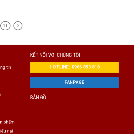
11
KẾT NỐI VỚI CHÚNG TÔI
HOTLINE: 0966 853 818
ng tin
FANPAGE
n
BẢN ĐỒ
ản phẩm
iếu nại