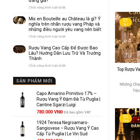
đáng giá?
Nhau
Như
ở
Chức năng bình luận bị tắt
Thế
Pomerol
Nào?
và
Mis en Bouteille au Château là gì? Ý
10
01
Lalande
nghĩa trên nhãn rượu vang Pháp và
Điểm
Th7
de
những điều người yêu vang nên biết
So
Pomerol:
Sánh
Điểm
ở
Chức năng bình luận bị tắt
Dễ
giống,
Mis
Hiểu
khác
en
Rượu Vang Cao Cấp Để Được Bao
Cho
nhau
Bouteille
Lâu? Hướng Dẫn Lưu Trữ Và Trưởng
Người
và
au
Mới
Thành
vì
Château
sao
là
ở
Chức năng bình luận bị tắt
Lalande
Top Rượu Va
gì?
Rượu
de
Ý
Vang
Pomerol
nghĩa
Cao
SẢN PHẨM MỚI
là
trên
Những Cha
Cấp
lựa
nhãn
Để
Tiệc
chọn
rượu
Capo Amarino Primitivo 17% –
Được
đáng
vang
Bao
Rượu Vang Ý Đậm Đà Từ Puglia |
giá?
Pháp
Lâu?
Cantine Sgarzi Luigi
và
Hướng
Giá
Giá
những
780.000
VNĐ
Đã bao gồm VAT
Dẫn
điều
30
gốc
hiện
Lưu
người
Th6
Trữ
1924 Teresa Negroamaro-
là:
tại
yêu
Và
Sangiovese – Rượu Vang Ý Cao
858.000 VNĐ.
là:
vang
Trưởng
Cấp Từ Puglia | Le Vin Sud
780.000 VNĐ.
nên
Thành
biết