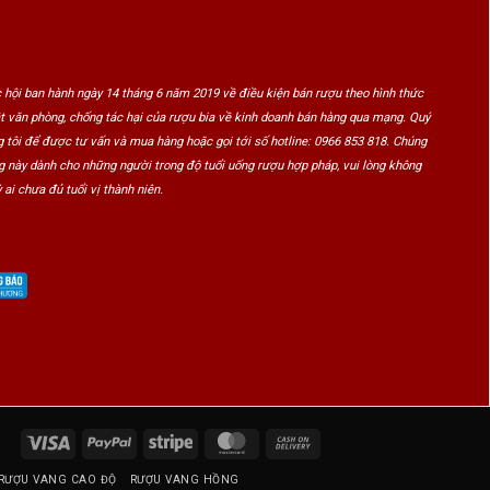
 hội ban hành ngày 14 tháng 6 năm 2019 về điều kiện bán rượu theo hình thức
ật văn phòng, chống tác hại của rượu bia về kinh doanh bán hàng qua mạng. Quý
 tôi để được tư vấn và mua hàng hoặc gọi tới số hotline: 0966 853 818. Chúng
ng này dành cho những người trong độ tuổi uống rượu hợp pháp, vui lòng không
 ai chưa đủ tuổi vị thành niên.
Visa
PayPal
Stripe
MasterCard
Cash
On
RƯỢU VANG CAO ĐỘ
RƯỢU VANG HỒNG
Delivery