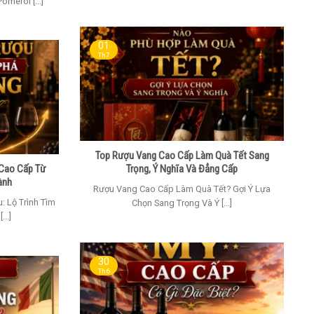
omerol [...]
01
Th7
Top Rượu Vang Cao Cấp Làm Quà Tết Sang
 Cao Cấp Từ
Trọng, Ý Nghĩa Và Đẳng Cấp
ành
Rượu Vang Cao Cấp Làm Quà Tết? Gợi Ý Lựa
 Lộ Trình Tìm
Chọn Sang Trọng Và Ý [...]
..]
30
Th6