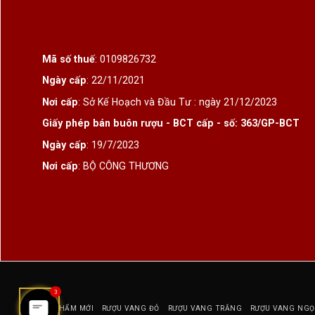
Mã số thuế
: 0109826732
Ngày cấp
: 22/11/2021
Nơi cấp
: Sở Kế Hoạch và Đầu Tư : ngày 21/12/2023
Giấy phép bán buôn rượu - BCT cấp - số: 363/GP-BCT
Ngày cấp
: 19/7/2023
Nơi cấp
: BỘ CÔNG THƯƠNG
3
SẢN PHẨM MỚI
RƯỢU VANG ĐỎ
RƯỢU VANG TRẮNG
RƯỢU VANG NGỌ