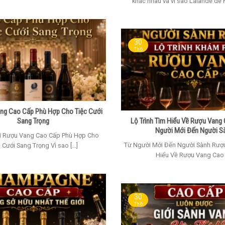
khác nhau và vì sao Lalande de P
30
Th6
ng Cao Cấp Phù Hợp Cho Tiệc Cưới
Sang Trọng
Lộ Trình Tìm Hiểu Về Rượu Vang
Người Mới Đến Người S
i Rượu Vang Cao Cấp Phù Hợp Cho
Từ Người Mới Đến Người Sành Rượu:
 Cưới Sang Trọng Vì sao [...]
Hiểu Về Rượu Vang Cao [.
30
Th6