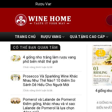
Bỏ
Rượu Vang Wine Home
qua
nội
Tìm
dung
kiếm
TRANG CHỦ
RƯỢU VANG
QUÀ TẶNG CAO CẤP
CÓ THỂ BẠN QUAN TÂM
21
Th7
4 giống nho trắng làm rượu vang
phổ biến nhất thế giới
ở
Chức năng bình luận bị tắt
4
giống
Prosecco Và Sparkling Wine Khác
nho
Nhau Như Thế Nào? 10 Điểm So
trắng
Sánh Dễ Hiểu Cho Người Mới
làm
rượu
4 giống nho
ở
Chức năng bình luận bị tắt
vang
Prosecco
phổ
Và
Pomerol và Lalande de Pomerol:
biến
Sparkling
4 GIỐNG 
Điểm giống, khác nhau và vì sao
nhất
Wine
BIẾN NHẤT
Lalande de Pomerol là lựa chọn
thế
Khác
giới