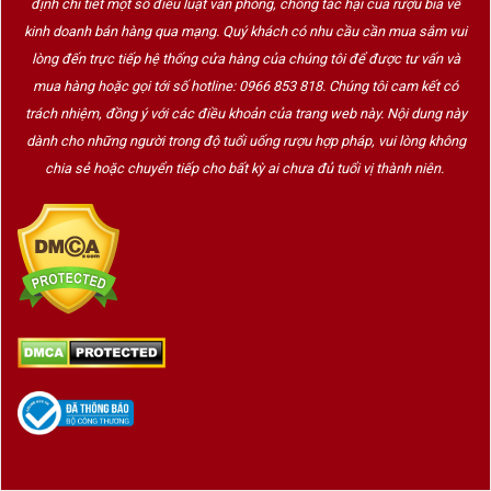
định chi tiết một số điều luật văn phòng, chống tác hại của rượu bia về
kinh doanh bán hàng qua mạng. Quý khách có nhu cầu cần mua sắm vui
lòng đến trực tiếp hệ thống cửa hàng của chúng tôi để được tư vấn và
mua hàng hoặc gọi tới số hotline: 0966 853 818. Chúng tôi cam kết có
trách nhiệm, đồng ý với các điều khoản của trang web này. Nội dung này
dành cho những người trong độ tuổi uống rượu hợp pháp, vui lòng không
chia sẻ hoặc chuyển tiếp cho bất kỳ ai chưa đủ tuổi vị thành niên.