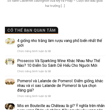
So sánh Cabernet Sauvignon của Mỹ và Pháp – Cuộc đối đầu giữa
hai trường [...]
CÓ THỂ BẠN QUAN TÂM
4 giống nho trắng làm rượu vang phổ biến nhất thế
giới
ở
Chức năng bình luận bị tắt
4
giống
Prosecco Và Sparkling Wine Khác Nhau Như Thế
nho
Nào? 10 Điểm So Sánh Dễ Hiểu Cho Người Mới
trắng
ở
Chức năng bình luận bị tắt
làm
Prosecco
rượu
Và
Pomerol và Lalande de Pomerol: Điểm giống, khác
vang
Sparkling
phổ
nhau và vì sao Lalande de Pomerol là lựa chọn
Wine
biến
đáng giá?
Khác
nhất
ở
Chức năng bình luận bị tắt
Nhau
thế
Pomerol
Như
giới
và
Thế
Mis en Bouteille au Château là gì? Ý nghĩa trên nhãn
Lalande
Nào?