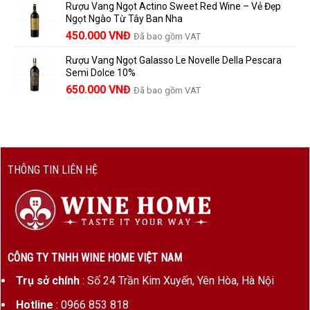
Rượu Vang Ngọt Actino Sweet Red Wine – Vẻ Đẹp
là:
tại
Ngọt Ngào Từ Tây Ban Nha
1.529.000 VNĐ.
là:
450.000
VNĐ
Đã bao gồm VAT
1.390.000 VNĐ.
Rượu Vang Ngọt Galasso Le Novelle Della Pescara
Semi Dolce 10%
650.000
VNĐ
Đã bao gồm VAT
THÔNG TIN LIÊN HỆ
CÔNG TY TNHH WINE HOME VIỆT NAM
Trụ sở chính
: Số 24 Trần Kim Xuyến, Yên Hòa, Hà Nội
Hotline
: 0966 853 818