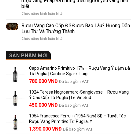
rượu vang Pháp và những điều người yêu vang nên
de
10
biết
Pomerol:
Điểm
ở
Chức năng bình luận bị tắt
Điểm
So
Mis
giống,
Sánh
en
khác
Dễ
Rượu Vang Cao Cấp Để Được Bao Lâu? Hướng Dẫn
Bouteille
nhau
Hiểu
Lưu Trữ Và Trưởng Thành
au
và
Cho
ở
Chức năng bình luận bị tắt
Château
vì
Người
Rượu
là
sao
Mới
Vang
gì?
Lalande
Cao
SẢN PHẨM MỚI
Ý
de
Cấp
nghĩa
Pomerol
Để
trên
là
Capo Amarino Primitivo 17% – Rượu Vang Ý Đậm Đà
Được
nhãn
lựa
Từ Puglia | Cantine Sgarzi Luigi
Bao
rượu
chọn
Giá
Giá
Lâu?
780.000
VNĐ
vang
Đã bao gồm VAT
đáng
Hướng
Pháp
gốc
hiện
giá?
Dẫn
và
1924 Teresa Negroamaro-Sangiovese – Rượu Vang
là:
tại
Lưu
những
Ý Cao Cấp Từ Puglia | Le Vin Sud
858.000 VNĐ.
là:
Trữ
điều
Giá
Giá
450.000
VNĐ
Đã bao gồm VAT
780.000 VNĐ.
Và
người
gốc
hiện
Trưởng
yêu
1954 Francesco Ferrulli (1954 Nghệ Sĩ) – Tuyệt Tác
Thành
là:
tại
vang
Rượu Vang Primitivo Từ Puglia, Ý
nên
495.000 VNĐ.
là:
Giá
Giá
biết
1.390.000
VNĐ
Đã bao gồm VAT
450.000 VNĐ.
gốc
hiện