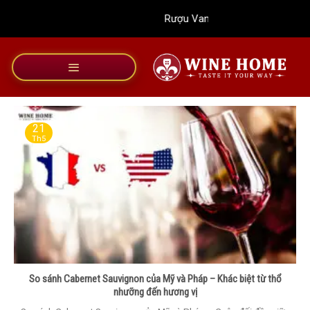
Bỏ
Rượu Vang Wine Home
qua
nội
dung
21
Th5
So sánh Cabernet Sauvignon của Mỹ và Pháp – Khác biệt từ thổ
nhưỡng đến hương vị