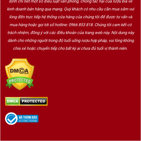
định chi tiết một số điều luật văn phòng, chống tác hại của rượu bia về
kinh doanh bán hàng qua mạng. Quý khách có nhu cầu cần mua sắm vui
lòng đến trực tiếp hệ thống cửa hàng của chúng tôi để được tư vấn và
mua hàng hoặc gọi tới số hotline: 0966 853 818. Chúng tôi cam kết có
trách nhiệm, đồng ý với các điều khoản của trang web này. Nội dung này
dành cho những người trong độ tuổi uống rượu hợp pháp, vui lòng không
chia sẻ hoặc chuyển tiếp cho bất kỳ ai chưa đủ tuổi vị thành niên.