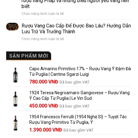
rượu vang Pháp và những điều người yêu vang nên
de
10
biết
Pomerol:
Điểm
ở
Chức năng bình luận bị tắt
Điểm
So
Mis
giống,
Sánh
en
khác
Dễ
Rượu Vang Cao Cấp Để Được Bao Lâu? Hướng Dẫn
Bouteille
nhau
Hiểu
Lưu Trữ Và Trưởng Thành
au
và
Cho
ở
Chức năng bình luận bị tắt
Château
vì
Người
Rượu
là
sao
Mới
Vang
gì?
Lalande
Cao
SẢN PHẨM MỚI
Ý
de
Cấp
nghĩa
Pomerol
Để
trên
là
Capo Amarino Primitivo 17% – Rượu Vang Ý Đậm Đà
Được
nhãn
lựa
Từ Puglia | Cantine Sgarzi Luigi
Bao
rượu
chọn
Giá
Giá
Lâu?
780.000
VNĐ
vang
Đã bao gồm VAT
đáng
Hướng
Pháp
gốc
hiện
giá?
Dẫn
và
1924 Teresa Negroamaro-Sangiovese – Rượu Vang
là:
tại
Lưu
những
Ý Cao Cấp Từ Puglia | Le Vin Sud
858.000 VNĐ.
là:
Trữ
điều
Giá
Giá
450.000
VNĐ
Đã bao gồm VAT
780.000 VNĐ.
Và
người
gốc
hiện
Trưởng
yêu
1954 Francesco Ferrulli (1954 Nghệ Sĩ) – Tuyệt Tác
Thành
là:
tại
vang
Rượu Vang Primitivo Từ Puglia, Ý
nên
495.000 VNĐ.
là:
Giá
Giá
biết
1.390.000
VNĐ
Đã bao gồm VAT
450.000 VNĐ.
gốc
hiện