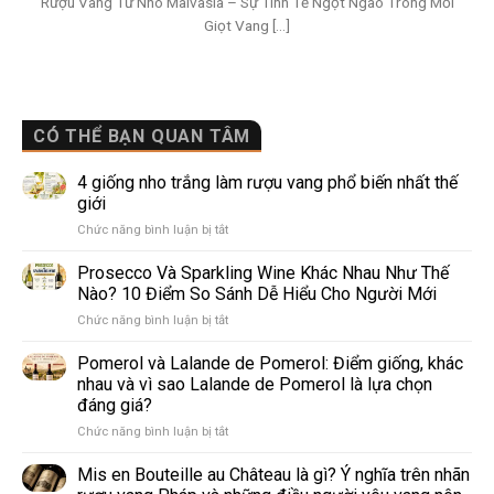
Rượu Vang Từ Nho Malvasia – Sự Tinh Tế Ngọt Ngào Trong Mỗi
Giọt Vang [...]
CÓ THỂ BẠN QUAN TÂM
4 giống nho trắng làm rượu vang phổ biến nhất thế
giới
ở
Chức năng bình luận bị tắt
4
giống
Prosecco Và Sparkling Wine Khác Nhau Như Thế
nho
Nào? 10 Điểm So Sánh Dễ Hiểu Cho Người Mới
trắng
ở
Chức năng bình luận bị tắt
làm
Prosecco
rượu
Và
Pomerol và Lalande de Pomerol: Điểm giống, khác
vang
Sparkling
phổ
nhau và vì sao Lalande de Pomerol là lựa chọn
Wine
biến
đáng giá?
Khác
nhất
ở
Chức năng bình luận bị tắt
Nhau
thế
Pomerol
Như
giới
và
Thế
Mis en Bouteille au Château là gì? Ý nghĩa trên nhãn
Lalande
Nào?