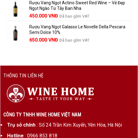
Rượu Vang Ngọt Actino Sweet Red Wine – Vẻ Đẹp
là:
tại
Ngọt Ngào Từ Tây Ban Nha
1.529.000 VNĐ.
là:
450.000
VNĐ
Đã bao gồm VAT
1.390.000 VNĐ.
Rượu Vang Ngọt Galasso Le Novelle Della Pescara
Semi Dolce 10%
650.000
VNĐ
Đã bao gồm VAT
THÔNG TIN LIÊN HỆ
CÔNG TY TNHH WINE HOME VIỆT NAM
Trụ sở chính
: Số 24 Trần Kim Xuyến, Yên Hòa, Hà Nội
Hotline
: 0966 853 818