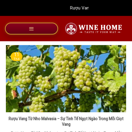
Bỏ
Rượu Vang Wine Home
qua
nội
dung
11
Th4
Rượu Vang Từ Nho Malvasia – Sự Tinh Tế Ngọt Ngào Trong Mỗi Giọt
Vang