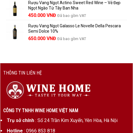
Rượu Vang Ngọt Actino Sweet Red Wine – Vẻ Đẹp
là:
tại
Ngọt Ngào Từ Tây Ban Nha
1.529.000 VNĐ.
là:
450.000
VNĐ
Đã bao gồm VAT
1.390.000 VNĐ.
Rượu Vang Ngọt Galasso Le Novelle Della Pescara
Semi Dolce 10%
650.000
VNĐ
Đã bao gồm VAT
THÔNG TIN LIÊN HỆ
CÔNG TY TNHH WINE HOME VIỆT NAM
Trụ sở chính
: Số 24 Trần Kim Xuyến, Yên Hòa, Hà Nội
Hotline
: 0966 853 818