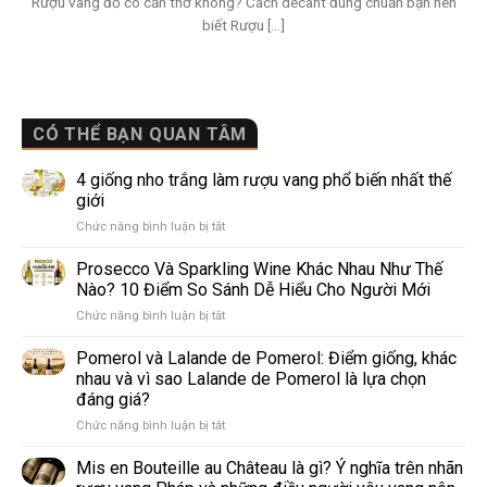
Rượu vang đỏ có cần thở không? Cách decant đúng chuẩn bạn nên
biết Rượu [...]
CÓ THỂ BẠN QUAN TÂM
4 giống nho trắng làm rượu vang phổ biến nhất thế
giới
ở
Chức năng bình luận bị tắt
4
giống
Prosecco Và Sparkling Wine Khác Nhau Như Thế
nho
Nào? 10 Điểm So Sánh Dễ Hiểu Cho Người Mới
trắng
ở
Chức năng bình luận bị tắt
làm
Prosecco
rượu
Và
Pomerol và Lalande de Pomerol: Điểm giống, khác
vang
Sparkling
phổ
nhau và vì sao Lalande de Pomerol là lựa chọn
Wine
biến
đáng giá?
Khác
nhất
ở
Chức năng bình luận bị tắt
Nhau
thế
Pomerol
Như
giới
và
Thế
Mis en Bouteille au Château là gì? Ý nghĩa trên nhãn
Lalande
Nào?