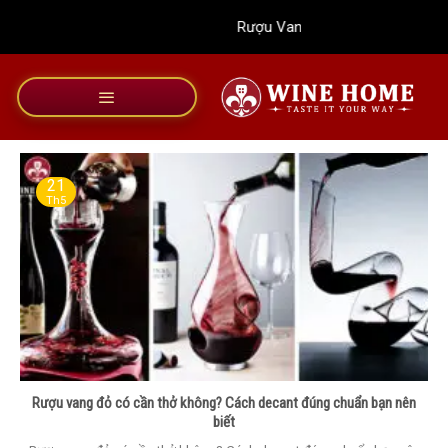
Bỏ
Rượu Vang Wine Home
qua
nội
dung
21
Th5
Rượu vang đỏ có cần thở không? Cách decant đúng chuẩn bạn nên
biết