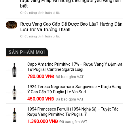
rượu vang Pháp và những điều người yêu vang nên
de
10
biết
Pomerol:
Điểm
ở
Chức năng bình luận bị tắt
Điểm
So
Mis
giống,
Sánh
en
khác
Dễ
Rượu Vang Cao Cấp Để Được Bao Lâu? Hướng Dẫn
Bouteille
nhau
Hiểu
Lưu Trữ Và Trưởng Thành
au
và
Cho
ở
Chức năng bình luận bị tắt
Château
vì
Người
Rượu
là
sao
Mới
Vang
gì?
Lalande
Cao
SẢN PHẨM MỚI
Ý
de
Cấp
nghĩa
Pomerol
Để
trên
là
Capo Amarino Primitivo 17% – Rượu Vang Ý Đậm Đà
Được
nhãn
lựa
Từ Puglia | Cantine Sgarzi Luigi
Bao
rượu
chọn
Giá
Giá
Lâu?
780.000
VNĐ
vang
Đã bao gồm VAT
đáng
Hướng
Pháp
gốc
hiện
giá?
Dẫn
và
1924 Teresa Negroamaro-Sangiovese – Rượu Vang
là:
tại
Lưu
những
Ý Cao Cấp Từ Puglia | Le Vin Sud
858.000 VNĐ.
là:
Trữ
điều
Giá
Giá
450.000
VNĐ
Đã bao gồm VAT
780.000 VNĐ.
Và
người
gốc
hiện
Trưởng
yêu
1954 Francesco Ferrulli (1954 Nghệ Sĩ) – Tuyệt Tác
Thành
là:
tại
vang
Rượu Vang Primitivo Từ Puglia, Ý
nên
495.000 VNĐ.
là:
Giá
Giá
biết
1.390.000
VNĐ
Đã bao gồm VAT
450.000 VNĐ.
gốc
hiện