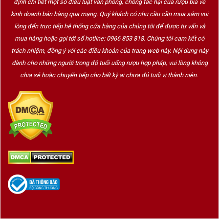
định chi tiết một số điều luật văn phòng, chống tác hại của rượu bia về
kinh doanh bán hàng qua mạng. Quý khách có nhu cầu cần mua sắm vui
lòng đến trực tiếp hệ thống cửa hàng của chúng tôi để được tư vấn và
mua hàng hoặc gọi tới số hotline: 0966 853 818. Chúng tôi cam kết có
trách nhiệm, đồng ý với các điều khoản của trang web này. Nội dung này
dành cho những người trong độ tuổi uống rượu hợp pháp, vui lòng không
chia sẻ hoặc chuyển tiếp cho bất kỳ ai chưa đủ tuổi vị thành niên.