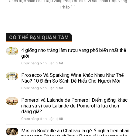
Cách đọc nhãn chai rượu vang Pháp dễ hiểu Vì sao nhãn rượu vang
Pháp [...]
CÓ THỂ BẠN QUAN TÂM
4 giống nho trắng làm rượu vang phổ biến nhất thế
giới
ở
Chức năng bình luận bị tắt
4
giống
Prosecco Và Sparkling Wine Khác Nhau Như Thế
nho
Nào? 10 Điểm So Sánh Dễ Hiểu Cho Người Mới
trắng
ở
Chức năng bình luận bị tắt
làm
Prosecco
rượu
Và
Pomerol và Lalande de Pomerol: Điểm giống, khác
vang
Sparkling
phổ
nhau và vì sao Lalande de Pomerol là lựa chọn
Wine
biến
đáng giá?
Khác
nhất
ở
Chức năng bình luận bị tắt
Nhau
thế
Pomerol
Như
giới
và
Thế
Mis en Bouteille au Château là gì? Ý nghĩa trên nhãn
Lalande
Nào?