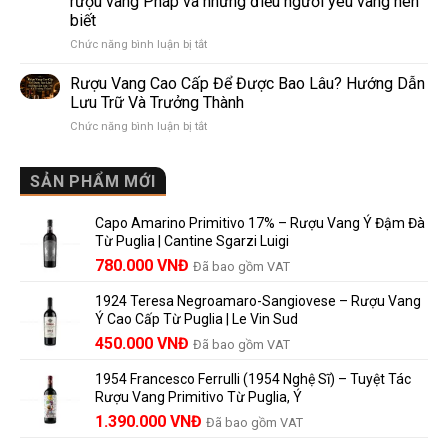
rượu vang Pháp và những điều người yêu vang nên
de
10
biết
Pomerol:
Điểm
ở
Chức năng bình luận bị tắt
Điểm
So
Mis
giống,
Sánh
en
khác
Dễ
Rượu Vang Cao Cấp Để Được Bao Lâu? Hướng Dẫn
Bouteille
nhau
Hiểu
Lưu Trữ Và Trưởng Thành
au
và
Cho
ở
Chức năng bình luận bị tắt
Château
vì
Người
Rượu
là
sao
Mới
Vang
gì?
Lalande
Cao
SẢN PHẨM MỚI
Ý
de
Cấp
nghĩa
Pomerol
Để
trên
là
Capo Amarino Primitivo 17% – Rượu Vang Ý Đậm Đà
Được
nhãn
lựa
Từ Puglia | Cantine Sgarzi Luigi
Bao
rượu
chọn
Giá
Giá
Lâu?
780.000
VNĐ
vang
Đã bao gồm VAT
đáng
Hướng
Pháp
gốc
hiện
giá?
Dẫn
và
1924 Teresa Negroamaro-Sangiovese – Rượu Vang
là:
tại
Lưu
những
Ý Cao Cấp Từ Puglia | Le Vin Sud
858.000 VNĐ.
là:
Trữ
điều
Giá
Giá
450.000
VNĐ
Đã bao gồm VAT
780.000 VNĐ.
Và
người
gốc
hiện
Trưởng
yêu
1954 Francesco Ferrulli (1954 Nghệ Sĩ) – Tuyệt Tác
Thành
là:
tại
vang
Rượu Vang Primitivo Từ Puglia, Ý
nên
495.000 VNĐ.
là:
Giá
Giá
biết
1.390.000
VNĐ
Đã bao gồm VAT
450.000 VNĐ.
gốc
hiện