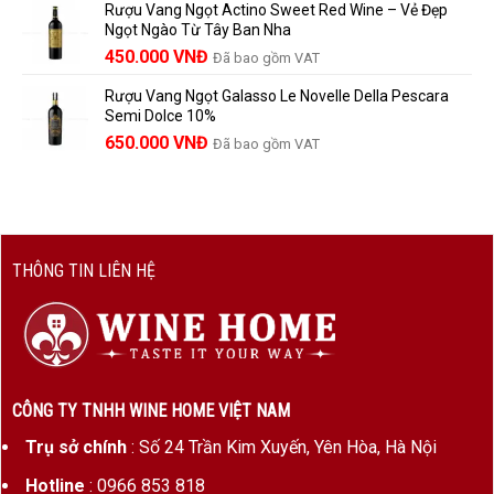
Rượu Vang Ngọt Actino Sweet Red Wine – Vẻ Đẹp
là:
tại
Ngọt Ngào Từ Tây Ban Nha
1.529.000 VNĐ.
là:
450.000
VNĐ
Đã bao gồm VAT
1.390.000 VNĐ.
Rượu Vang Ngọt Galasso Le Novelle Della Pescara
Semi Dolce 10%
650.000
VNĐ
Đã bao gồm VAT
THÔNG TIN LIÊN HỆ
CÔNG TY TNHH WINE HOME VIỆT NAM
Trụ sở chính
: Số 24 Trần Kim Xuyến, Yên Hòa, Hà Nội
Hotline
: 0966 853 818