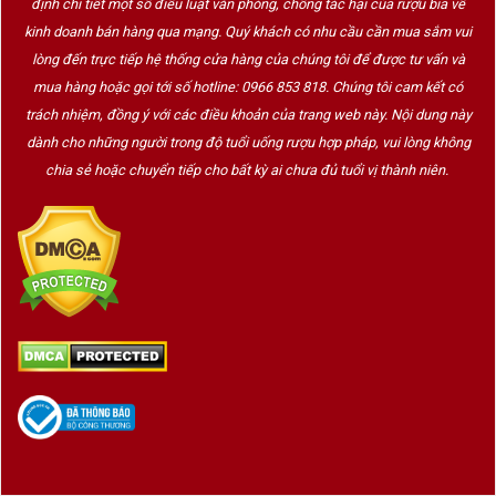
định chi tiết một số điều luật văn phòng, chống tác hại của rượu bia về
kinh doanh bán hàng qua mạng. Quý khách có nhu cầu cần mua sắm vui
lòng đến trực tiếp hệ thống cửa hàng của chúng tôi để được tư vấn và
mua hàng hoặc gọi tới số hotline: 0966 853 818. Chúng tôi cam kết có
trách nhiệm, đồng ý với các điều khoản của trang web này. Nội dung này
dành cho những người trong độ tuổi uống rượu hợp pháp, vui lòng không
chia sẻ hoặc chuyển tiếp cho bất kỳ ai chưa đủ tuổi vị thành niên.