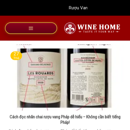
Bỏ
Rượu Vang Wine Home
qua
nội
dung
27
Th6
Cách đọc nhãn chai rượu vang Pháp dễ hiểu – Không cần biết tiếng
Pháp!