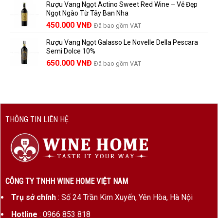
Rượu Vang Ngọt Actino Sweet Red Wine – Vẻ Đẹp
là:
tại
Ngọt Ngào Từ Tây Ban Nha
1.529.000 VNĐ.
là:
450.000
VNĐ
Đã bao gồm VAT
1.390.000 VNĐ.
Rượu Vang Ngọt Galasso Le Novelle Della Pescara
Semi Dolce 10%
650.000
VNĐ
Đã bao gồm VAT
THÔNG TIN LIÊN HỆ
CÔNG TY TNHH WINE HOME VIỆT NAM
Trụ sở chính
: Số 24 Trần Kim Xuyến, Yên Hòa, Hà Nội
Hotline
: 0966 853 818