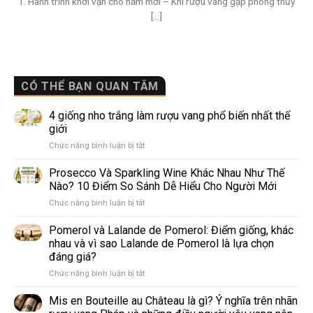
1. Hành trình khởi vận cho năm mới – Khi rượu vang gặp phong thủy
[...]
CÓ THỂ BẠN QUAN TÂM
4 giống nho trắng làm rượu vang phổ biến nhất thế
giới
ở
Chức năng bình luận bị tắt
4
giống
Prosecco Và Sparkling Wine Khác Nhau Như Thế
nho
Nào? 10 Điểm So Sánh Dễ Hiểu Cho Người Mới
trắng
ở
Chức năng bình luận bị tắt
làm
Prosecco
rượu
Và
Pomerol và Lalande de Pomerol: Điểm giống, khác
vang
Sparkling
phổ
nhau và vì sao Lalande de Pomerol là lựa chọn
Wine
biến
đáng giá?
Khác
nhất
ở
Chức năng bình luận bị tắt
Nhau
thế
Pomerol
Như
giới
và
Thế
Mis en Bouteille au Château là gì? Ý nghĩa trên nhãn
Lalande
Nào?