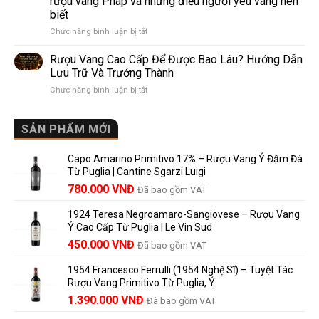
rượu vang Pháp và những điều người yêu vang nên
de
10
biết
Pomerol:
Điểm
ở
Chức năng bình luận bị tắt
Điểm
So
Mis
giống,
Sánh
en
khác
Dễ
Rượu Vang Cao Cấp Để Được Bao Lâu? Hướng Dẫn
Bouteille
nhau
Hiểu
Lưu Trữ Và Trưởng Thành
au
và
Cho
ở
Chức năng bình luận bị tắt
Château
vì
Người
Rượu
là
sao
Mới
Vang
gì?
Lalande
Cao
SẢN PHẨM MỚI
Ý
de
Cấp
nghĩa
Pomerol
Để
trên
là
Capo Amarino Primitivo 17% – Rượu Vang Ý Đậm Đà
Được
nhãn
lựa
Từ Puglia | Cantine Sgarzi Luigi
Bao
rượu
chọn
Giá
Giá
Lâu?
780.000
VNĐ
vang
Đã bao gồm VAT
đáng
Hướng
Pháp
gốc
hiện
giá?
Dẫn
và
1924 Teresa Negroamaro-Sangiovese – Rượu Vang
là:
tại
Lưu
những
Ý Cao Cấp Từ Puglia | Le Vin Sud
858.000 VNĐ.
là:
Trữ
điều
Giá
Giá
450.000
VNĐ
Đã bao gồm VAT
780.000 VNĐ.
Và
người
gốc
hiện
Trưởng
yêu
1954 Francesco Ferrulli (1954 Nghệ Sĩ) – Tuyệt Tác
Thành
là:
tại
vang
Rượu Vang Primitivo Từ Puglia, Ý
nên
495.000 VNĐ.
là:
Giá
Giá
biết
1.390.000
VNĐ
Đã bao gồm VAT
450.000 VNĐ.
gốc
hiện