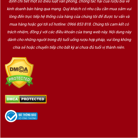
định chi tiết một số điều luật văn phòng, chống tác hại của rượu bia về
kinh doanh bán hàng qua mạng. Quý khách có nhu cầu cần mua sắm vui
lòng đến trực tiếp hệ thống cửa hàng của chúng tôi để được tư vấn và
mua hàng hoặc gọi tới số hotline: 0966 853 818. Chúng tôi cam kết có
trách nhiệm, đồng ý với các điều khoản của trang web này. Nội dung này
dành cho những người trong độ tuổi uống rượu hợp pháp, vui lòng không
chia sẻ hoặc chuyển tiếp cho bất kỳ ai chưa đủ tuổi vị thành niên.