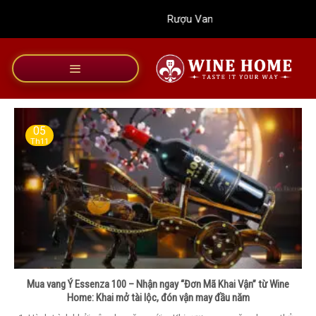
Bỏ
Rượu Vang Wine Home
qua
nội
dung
05
Th11
Mua vang Ý Essenza 100 – Nhận ngay “Đơn Mã Khai Vận” từ Wine
Home: Khai mở tài lộc, đón vận may đầu năm