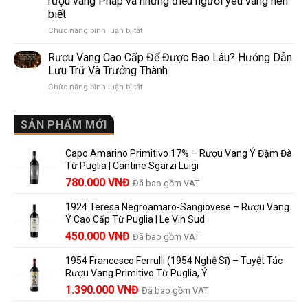
rượu vang Pháp và những điều người yêu vang nên
de
10
biết
Pomerol:
Điểm
ở
Chức năng bình luận bị tắt
Điểm
So
Mis
giống,
Sánh
en
khác
Dễ
Rượu Vang Cao Cấp Để Được Bao Lâu? Hướng Dẫn
Bouteille
nhau
Hiểu
Lưu Trữ Và Trưởng Thành
au
và
Cho
ở
Chức năng bình luận bị tắt
Château
vì
Người
Rượu
là
sao
Mới
Vang
gì?
Lalande
Cao
SẢN PHẨM MỚI
Ý
de
Cấp
nghĩa
Pomerol
Để
trên
là
Capo Amarino Primitivo 17% – Rượu Vang Ý Đậm Đà
Được
nhãn
lựa
Từ Puglia | Cantine Sgarzi Luigi
Bao
rượu
chọn
Giá
Giá
Lâu?
780.000
VNĐ
vang
Đã bao gồm VAT
đáng
Hướng
Pháp
gốc
hiện
giá?
Dẫn
và
1924 Teresa Negroamaro-Sangiovese – Rượu Vang
là:
tại
Lưu
những
Ý Cao Cấp Từ Puglia | Le Vin Sud
858.000 VNĐ.
là:
Trữ
điều
Giá
Giá
450.000
VNĐ
Đã bao gồm VAT
780.000 VNĐ.
Và
người
gốc
hiện
Trưởng
yêu
1954 Francesco Ferrulli (1954 Nghệ Sĩ) – Tuyệt Tác
Thành
là:
tại
vang
Rượu Vang Primitivo Từ Puglia, Ý
nên
495.000 VNĐ.
là:
Giá
Giá
biết
1.390.000
VNĐ
Đã bao gồm VAT
450.000 VNĐ.
gốc
hiện