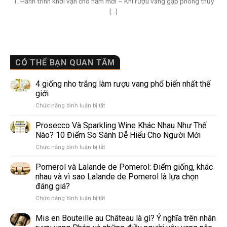
1. Hành trình khởi vận cho năm mới – Khi rượu vang gặp phong thủy
[...]
CÓ THỂ BẠN QUAN TÂM
4 giống nho trắng làm rượu vang phổ biến nhất thế
giới
ở
Chức năng bình luận bị tắt
4
giống
Prosecco Và Sparkling Wine Khác Nhau Như Thế
nho
Nào? 10 Điểm So Sánh Dễ Hiểu Cho Người Mới
trắng
ở
Chức năng bình luận bị tắt
làm
Prosecco
rượu
Và
Pomerol và Lalande de Pomerol: Điểm giống, khác
vang
Sparkling
phổ
nhau và vì sao Lalande de Pomerol là lựa chọn
Wine
biến
đáng giá?
Khác
nhất
ở
Chức năng bình luận bị tắt
Nhau
thế
Pomerol
Như
giới
và
Thế
Mis en Bouteille au Château là gì? Ý nghĩa trên nhãn
Lalande
Nào?