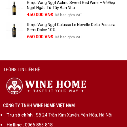
Rượu Vang Ngọt Actino Sweet Red Wine – Vẻ Đẹp
là:
tại
Ngọt Ngào Từ Tây Ban Nha
1.529.000 VNĐ.
là:
450.000
VNĐ
Đã bao gồm VAT
1.390.000 VNĐ.
Rượu Vang Ngọt Galasso Le Novelle Della Pescara
Semi Dolce 10%
650.000
VNĐ
Đã bao gồm VAT
THÔNG TIN LIÊN HỆ
CÔNG TY TNHH WINE HOME VIỆT NAM
Trụ sở chính
: Số 24 Trần Kim Xuyến, Yên Hòa, Hà Nội
Hotline
: 0966 853 818