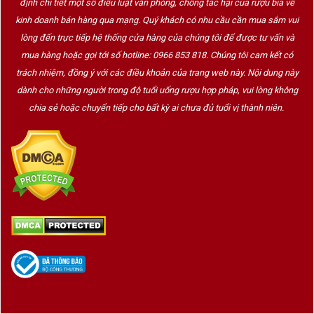
định chi tiết một số điều luật văn phòng, chống tác hại của rượu bia về
kinh doanh bán hàng qua mạng. Quý khách có nhu cầu cần mua sắm vui
lòng đến trực tiếp hệ thống cửa hàng của chúng tôi để được tư vấn và
mua hàng hoặc gọi tới số hotline: 0966 853 818. Chúng tôi cam kết có
trách nhiệm, đồng ý với các điều khoản của trang web này. Nội dung này
dành cho những người trong độ tuổi uống rượu hợp pháp, vui lòng không
chia sẻ hoặc chuyển tiếp cho bất kỳ ai chưa đủ tuổi vị thành niên.