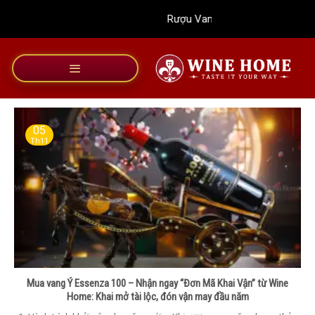
Bỏ
Rượu Vang Wine Home
qua
nội
dung
05
Th11
Mua vang Ý Essenza 100 – Nhận ngay “Đơn Mã Khai Vận” từ Wine
Home: Khai mở tài lộc, đón vận may đầu năm