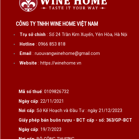
CÔNG TY TNHH WINE HOME VIỆT NAM
Trụ sở chính
: Số 24 Trần Kim Xuyến, Yên Hòa, Hà Nội
Hotline
: 0966 853 818
Email
: ruouvangwinehome@gmail.com
Website
: https://winehome.vn
Mã số thuế
: 0109826732
Ngày cấp
: 22/11/2021
Nơi cấp
: Sở Kế Hoạch và Đầu Tư : ngày 21/12/2023
Giấy phép bán buôn rượu - BCT cấp - số: 363/GP-BCT
Ngày cấp
: 19/7/2023
Nơi cấp
: BỘ CÔNG THƯƠNG