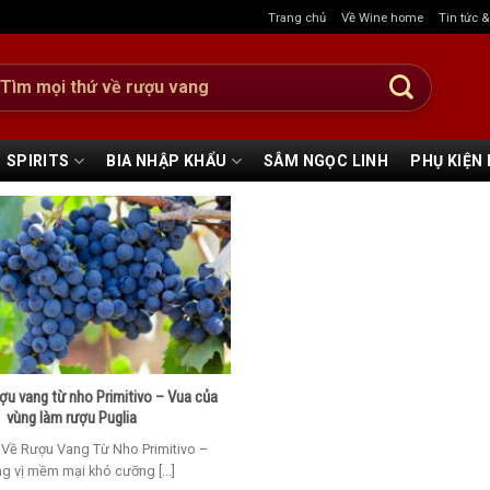
Trang chủ
Về Wine home
Tin tức 
:
SPIRITS
BIA NHẬP KHẨU
SÂM NGỌC LINH
PHỤ KIỆN
ợu vang từ nho Primitivo – Vua của
vùng làm rượu Puglia
u Về Rượu Vang Từ Nho Primitivo –
g vị mềm mại khó cưỡng [...]