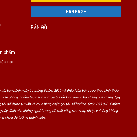
FANPAGE
n
BẢN ĐỒ
ản phẩm
iếu nại
 hội ban hành ngày 14 tháng 6 năm 2019 về điều kiện bán rượu theo hình thức
ật văn phòng, chống tác hại của rượu bia về kinh doanh bán hàng qua mạng. Quý
 tôi để được tư vấn và mua hàng hoặc gọi tới số hotline: 0966 853 818. Chúng
ng này dành cho những người trong độ tuổi uống rượu hợp pháp, vui lòng không
 ai chưa đủ tuổi vị thành niên.