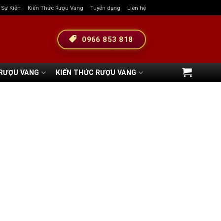
& Sự Kiện
Kiến Thức Rượu Vang
Tuyển dụng
Liên hệ
0966 853 818
 RƯỢU VANG
KIẾN THỨC RƯỢU VANG