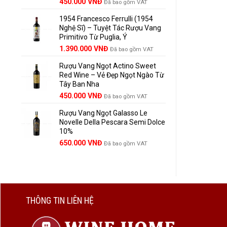
Giá
Giá
450.000
VNĐ
Đã bao gồm VAT
gốc
hiện
1954 Francesco Ferrulli (1954
là:
tại
Nghệ Sĩ) – Tuyệt Tác Rượu Vang
495.000 VNĐ.
là:
Primitivo Từ Puglia, Ý
450.000 VNĐ.
Giá
Giá
1.390.000
VNĐ
Đã bao gồm VAT
gốc
hiện
Rượu Vang Ngọt Actino Sweet
là:
tại
Red Wine – Vẻ Đẹp Ngọt Ngào Từ
1.529.000 VNĐ.
là:
Tây Ban Nha
1.390.000 VNĐ.
450.000
VNĐ
Đã bao gồm VAT
Rượu Vang Ngọt Galasso Le
Novelle Della Pescara Semi Dolce
10%
650.000
VNĐ
Đã bao gồm VAT
THÔNG TIN LIÊN HỆ