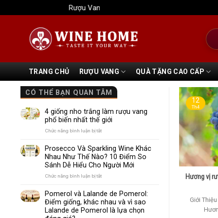
Bỏ
Rượu Vang Wine Home
qua
nội
Tìm
dung
kiếm
TRANG CHỦ
RƯỢU VANG
QUÀ TẶNG CAO CẤP
CÓ THỂ BẠN QUAN TÂM
12
Th4
4 giống nho trắng làm rượu vang
phổ biến nhất thế giới
ở
Chức năng bình luận bị tắt
4
giống
Prosecco Và Sparkling Wine Khác
nho
Nhau Như Thế Nào? 10 Điểm So
trắng
Sánh Dễ Hiểu Cho Người Mới
làm
rượu
Hương vị rư
ở
Chức năng bình luận bị tắt
vang
Prosecco
phổ
Và
Pomerol và Lalande de Pomerol:
biến
Sparkling
Giới Thiệ
Điểm giống, khác nhau và vì sao
nhất
Wine
Hươn
Lalande de Pomerol là lựa chọn
thế
Khác
giới