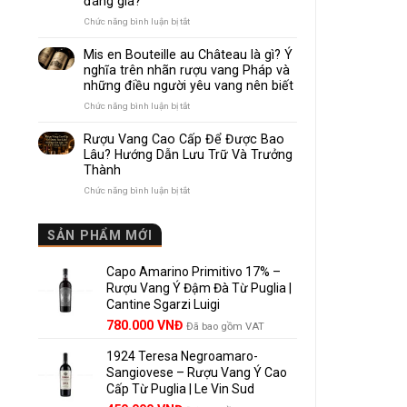
đáng giá?
Nhau
Như
ở
Chức năng bình luận bị tắt
Thế
Pomerol
Nào?
và
Mis en Bouteille au Château là gì? Ý
10
Lalande
nghĩa trên nhãn rượu vang Pháp và
Điểm
de
những điều người yêu vang nên biết
So
Pomerol:
Sánh
Điểm
ở
Chức năng bình luận bị tắt
Dễ
giống,
Mis
Hiểu
khác
en
Rượu Vang Cao Cấp Để Được Bao
Cho
nhau
Bouteille
Lâu? Hướng Dẫn Lưu Trữ Và Trưởng
Người
và
au
Mới
Thành
vì
Château
sao
là
ở
Chức năng bình luận bị tắt
Lalande
gì?
Rượu
de
Ý
Vang
Pomerol
nghĩa
Cao
SẢN PHẨM MỚI
là
trên
Cấp
lựa
nhãn
Để
chọn
rượu
Capo Amarino Primitivo 17% –
Được
đáng
vang
Bao
Rượu Vang Ý Đậm Đà Từ Puglia |
giá?
Pháp
Lâu?
Cantine Sgarzi Luigi
và
Hướng
Giá
Giá
những
780.000
VNĐ
Đã bao gồm VAT
Dẫn
điều
gốc
hiện
Lưu
người
Trữ
1924 Teresa Negroamaro-
là:
tại
yêu
Và
Sangiovese – Rượu Vang Ý Cao
858.000 VNĐ.
là:
vang
Trưởng
Cấp Từ Puglia | Le Vin Sud
780.000 VNĐ.
nên
Thành
biết