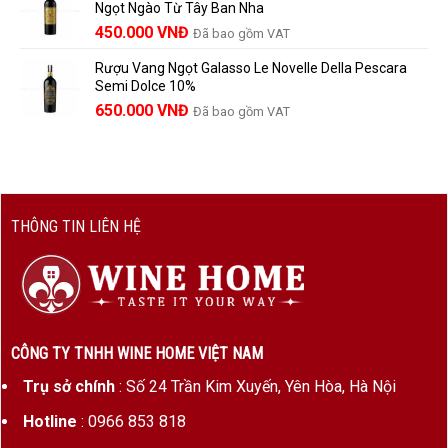
Ngọt Ngào Từ Tây Ban Nha
1.529.000 VNĐ.
là:
450.000
VNĐ
Đã bao gồm VAT
1.390.000 VNĐ.
Rượu Vang Ngọt Galasso Le Novelle Della Pescara
Semi Dolce 10%
650.000
VNĐ
Đã bao gồm VAT
THÔNG TIN LIÊN HỆ
CÔNG TY TNHH WINE HOME VIỆT NAM
Trụ sở chính
: Số 24 Trần Kim Xuyến, Yên Hòa, Hà Nội
Hotline
: 0966 853 818