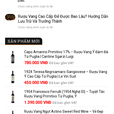
biết
Pomerol:
Điểm
ở
Chức năng bình luận bị tắt
Điểm
So
Mis
giống,
Sánh
en
khác
Dễ
Rượu Vang Cao Cấp Để Được Bao Lâu? Hướng Dẫn
Bouteille
nhau
Hiểu
Lưu Trữ Và Trưởng Thành
au
và
Cho
ở
Chức năng bình luận bị tắt
Château
vì
Người
Rượu
là
sao
Mới
Vang
gì?
Lalande
Cao
SẢN PHẨM MỚI
Ý
de
Cấp
nghĩa
Pomerol
Để
trên
là
Capo Amarino Primitivo 17% – Rượu Vang Ý Đậm Đà
Được
nhãn
lựa
Từ Puglia | Cantine Sgarzi Luigi
Bao
rượu
chọn
Giá
Giá
Lâu?
780.000
VNĐ
vang
Đã bao gồm VAT
đáng
Hướng
Pháp
gốc
hiện
giá?
Dẫn
và
1924 Teresa Negroamaro-Sangiovese – Rượu Vang
là:
tại
Lưu
những
Ý Cao Cấp Từ Puglia | Le Vin Sud
858.000 VNĐ.
là:
Trữ
điều
Giá
Giá
450.000
VNĐ
Đã bao gồm VAT
780.000 VNĐ.
Và
người
gốc
hiện
Trưởng
yêu
1954 Francesco Ferrulli (1954 Nghệ Sĩ) – Tuyệt Tác
Thành
là:
tại
vang
Rượu Vang Primitivo Từ Puglia, Ý
nên
495.000 VNĐ.
là:
Giá
Giá
biết
1.390.000
VNĐ
Đã bao gồm VAT
450.000 VNĐ.
gốc
hiện
Rượu Vang Ngọt Actino Sweet Red Wine – Vẻ Đẹp
là:
tại