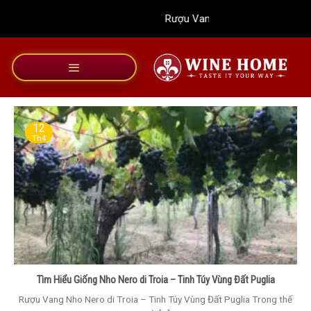
Bỏ
Rượu Vang Wine Home
qua
nội
dung
12
Th4
Tìm Hiểu Giống Nho Nero di Troia – Tinh Túy Vùng Đất Puglia
Rượu Vang Nho Nero di Troia – Tinh Túy Vùng Đất Puglia Trong thế