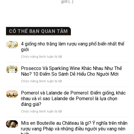
giới [...]
CÓ THỂ BẠN QUAN TÂM
4 giống nho trắng làm rượu vang phổ biến nhất thế
giới
ở
Chức năng bình luận bị tắt
4
giống
Prosecco Và Sparkling Wine Khác Nhau Như Thế
nho
Nào? 10 Điểm So Sánh Dễ Hiểu Cho Người Mới
trắng
ở
Chức năng bình luận bị tắt
làm
Prosecco
rượu
Và
Pomerol và Lalande de Pomerol: Điểm giống, khác
vang
Sparkling
phổ
nhau và vì sao Lalande de Pomerol là lựa chọn
Wine
biến
đáng giá?
Khác
nhất
ở
Chức năng bình luận bị tắt
Nhau
thế
Pomerol
Như
giới
và
Thế
Mis en Bouteille au Château là gì? Ý nghĩa trên nhãn
Lalande
Nào?
rượu vang Pháp và những điều người yêu vang nên
de
10