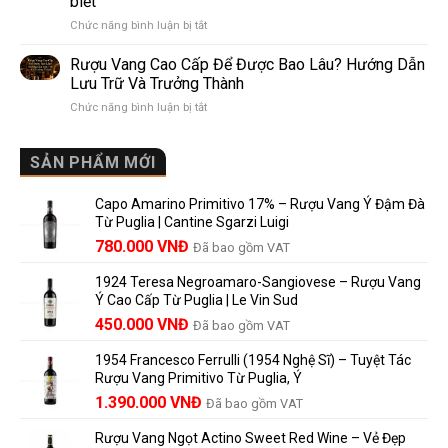
biết
Pomerol:
Điểm
ở
Chức năng bình luận bị tắt
Điểm
So
Mis
giống,
Sánh
en
khác
Dễ
Rượu Vang Cao Cấp Để Được Bao Lâu? Hướng Dẫn
Bouteille
nhau
Hiểu
Lưu Trữ Và Trưởng Thành
au
và
Cho
ở
Chức năng bình luận bị tắt
Château
vì
Người
Rượu
là
sao
Mới
Vang
gì?
Lalande
Cao
SẢN PHẨM MỚI
Ý
de
Cấp
nghĩa
Pomerol
Để
trên
là
Capo Amarino Primitivo 17% – Rượu Vang Ý Đậm Đà
Được
nhãn
lựa
Từ Puglia | Cantine Sgarzi Luigi
Bao
rượu
chọn
Giá
Giá
Lâu?
780.000
VNĐ
vang
Đã bao gồm VAT
đáng
Hướng
Pháp
gốc
hiện
giá?
Dẫn
và
1924 Teresa Negroamaro-Sangiovese – Rượu Vang
là:
tại
Lưu
những
Ý Cao Cấp Từ Puglia | Le Vin Sud
858.000 VNĐ.
là:
Trữ
điều
Giá
Giá
450.000
VNĐ
Đã bao gồm VAT
780.000 VNĐ.
Và
người
gốc
hiện
Trưởng
yêu
1954 Francesco Ferrulli (1954 Nghệ Sĩ) – Tuyệt Tác
Thành
là:
tại
vang
Rượu Vang Primitivo Từ Puglia, Ý
nên
495.000 VNĐ.
là:
Giá
Giá
biết
1.390.000
VNĐ
Đã bao gồm VAT
450.000 VNĐ.
gốc
hiện
Rượu Vang Ngọt Actino Sweet Red Wine – Vẻ Đẹp
là:
tại