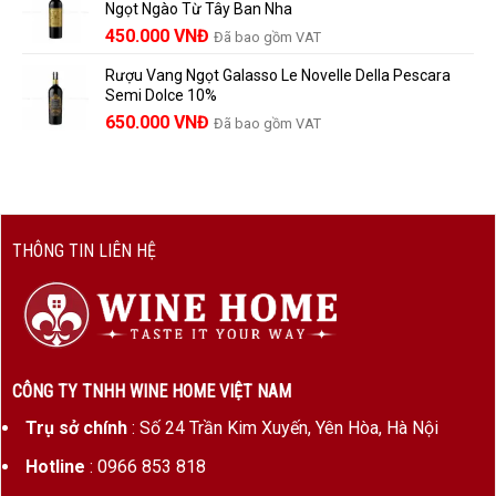
Ngọt Ngào Từ Tây Ban Nha
1.529.000 VNĐ.
là:
450.000
VNĐ
Đã bao gồm VAT
1.390.000 VNĐ.
Rượu Vang Ngọt Galasso Le Novelle Della Pescara
Semi Dolce 10%
650.000
VNĐ
Đã bao gồm VAT
THÔNG TIN LIÊN HỆ
CÔNG TY TNHH WINE HOME VIỆT NAM
Trụ sở chính
: Số 24 Trần Kim Xuyến, Yên Hòa, Hà Nội
Hotline
: 0966 853 818