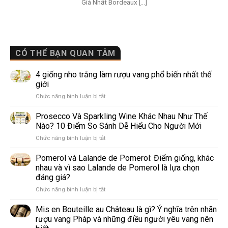
Giá Nhất Bordeaux [...]
CÓ THỂ BẠN QUAN TÂM
4 giống nho trắng làm rượu vang phổ biến nhất thế
giới
ở
Chức năng bình luận bị tắt
4
giống
Prosecco Và Sparkling Wine Khác Nhau Như Thế
nho
Nào? 10 Điểm So Sánh Dễ Hiểu Cho Người Mới
trắng
ở
Chức năng bình luận bị tắt
làm
Prosecco
rượu
Và
Pomerol và Lalande de Pomerol: Điểm giống, khác
vang
Sparkling
phổ
nhau và vì sao Lalande de Pomerol là lựa chọn
Wine
biến
đáng giá?
Khác
nhất
ở
Chức năng bình luận bị tắt
Nhau
thế
Pomerol
Như
giới
và
Thế
Mis en Bouteille au Château là gì? Ý nghĩa trên nhãn
Lalande
Nào?
rượu vang Pháp và những điều người yêu vang nên
de
10