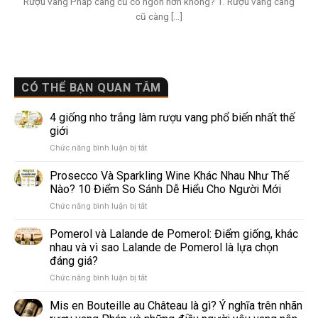
Rượu vang Pháp càng cũ có ngon hơn không? 1. Rượu vang càng
cũ càng [...]
CÓ THỂ BẠN QUAN TÂM
4 giống nho trắng làm rượu vang phổ biến nhất thế
giới
ở
Chức năng bình luận bị tắt
4
giống
Prosecco Và Sparkling Wine Khác Nhau Như Thế
nho
Nào? 10 Điểm So Sánh Dễ Hiểu Cho Người Mới
trắng
ở
Chức năng bình luận bị tắt
làm
Prosecco
rượu
Và
Pomerol và Lalande de Pomerol: Điểm giống, khác
vang
Sparkling
phổ
nhau và vì sao Lalande de Pomerol là lựa chọn
Wine
biến
đáng giá?
Khác
nhất
ở
Chức năng bình luận bị tắt
Nhau
thế
Pomerol
Như
giới
và
Thế
Mis en Bouteille au Château là gì? Ý nghĩa trên nhãn
Lalande
Nào?