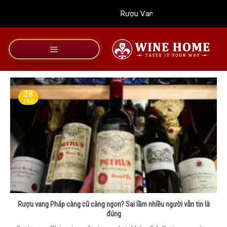
Bỏ
Rượu Vang Wine Home
qua
nội
dung
28
Th6
Rượu vang Pháp càng cũ càng ngon? Sai lầm nhiều người vẫn tin là
đúng