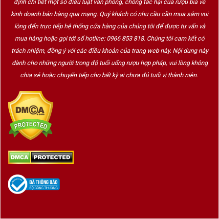
định chi tiết một số điều luật văn phòng, chống tác hại của rượu bia về
kinh doanh bán hàng qua mạng. Quý khách có nhu cầu cần mua sắm vui
lòng đến trực tiếp hệ thống cửa hàng của chúng tôi để được tư vấn và
mua hàng hoặc gọi tới số hotline: 0966 853 818. Chúng tôi cam kết có
trách nhiệm, đồng ý với các điều khoản của trang web này. Nội dung này
dành cho những người trong độ tuổi uống rượu hợp pháp, vui lòng không
chia sẻ hoặc chuyển tiếp cho bất kỳ ai chưa đủ tuổi vị thành niên.