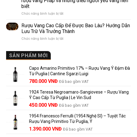
rượu vang Pháp và những điều người yêu vang nên
de
10
biết
Pomerol:
Điểm
ở
Chức năng bình luận bị tắt
Điểm
So
Mis
giống,
Sánh
en
khác
Dễ
Rượu Vang Cao Cấp Để Được Bao Lâu? Hướng Dẫn
Bouteille
nhau
Hiểu
Lưu Trữ Và Trưởng Thành
au
và
Cho
ở
Chức năng bình luận bị tắt
Château
vì
Người
Rượu
là
sao
Mới
Vang
gì?
Lalande
Cao
SẢN PHẨM MỚI
Ý
de
Cấp
nghĩa
Pomerol
Để
trên
là
Capo Amarino Primitivo 17% – Rượu Vang Ý Đậm Đà
Được
nhãn
lựa
Từ Puglia | Cantine Sgarzi Luigi
Bao
rượu
chọn
Giá
Giá
Lâu?
780.000
VNĐ
vang
Đã bao gồm VAT
đáng
Hướng
Pháp
gốc
hiện
giá?
Dẫn
và
1924 Teresa Negroamaro-Sangiovese – Rượu Vang
là:
tại
Lưu
những
Ý Cao Cấp Từ Puglia | Le Vin Sud
858.000 VNĐ.
là:
Trữ
điều
Giá
Giá
450.000
VNĐ
Đã bao gồm VAT
780.000 VNĐ.
Và
người
gốc
hiện
Trưởng
yêu
1954 Francesco Ferrulli (1954 Nghệ Sĩ) – Tuyệt Tác
Thành
là:
tại
vang
Rượu Vang Primitivo Từ Puglia, Ý
nên
495.000 VNĐ.
là:
Giá
Giá
biết
1.390.000
VNĐ
Đã bao gồm VAT
450.000 VNĐ.
gốc
hiện