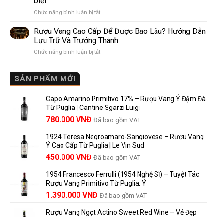
biết
Pomerol:
Điểm
ở
Chức năng bình luận bị tắt
Điểm
So
Mis
giống,
Sánh
en
khác
Dễ
Rượu Vang Cao Cấp Để Được Bao Lâu? Hướng Dẫn
Bouteille
nhau
Hiểu
Lưu Trữ Và Trưởng Thành
au
và
Cho
ở
Chức năng bình luận bị tắt
Château
vì
Người
Rượu
là
sao
Mới
Vang
gì?
Lalande
Cao
SẢN PHẨM MỚI
Ý
de
Cấp
nghĩa
Pomerol
Để
trên
là
Capo Amarino Primitivo 17% – Rượu Vang Ý Đậm Đà
Được
nhãn
lựa
Từ Puglia | Cantine Sgarzi Luigi
Bao
rượu
chọn
Giá
Giá
Lâu?
780.000
VNĐ
vang
Đã bao gồm VAT
đáng
Hướng
Pháp
gốc
hiện
giá?
Dẫn
và
1924 Teresa Negroamaro-Sangiovese – Rượu Vang
là:
tại
Lưu
những
Ý Cao Cấp Từ Puglia | Le Vin Sud
858.000 VNĐ.
là:
Trữ
điều
Giá
Giá
450.000
VNĐ
Đã bao gồm VAT
780.000 VNĐ.
Và
người
gốc
hiện
Trưởng
yêu
1954 Francesco Ferrulli (1954 Nghệ Sĩ) – Tuyệt Tác
Thành
là:
tại
vang
Rượu Vang Primitivo Từ Puglia, Ý
nên
495.000 VNĐ.
là:
Giá
Giá
biết
1.390.000
VNĐ
Đã bao gồm VAT
450.000 VNĐ.
gốc
hiện
Rượu Vang Ngọt Actino Sweet Red Wine – Vẻ Đẹp
là:
tại