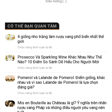
biểu tượng [...]
CÓ THỂ BẠN QUAN TÂM
4 giống nho trắng làm rượu vang phổ biến nhất thế
giới
ở
Chức năng bình luận bị tắt
4
giống
Prosecco Và Sparkling Wine Khác Nhau Như Thế
nho
Nào? 10 Điểm So Sánh Dễ Hiểu Cho Người Mới
trắng
ở
Chức năng bình luận bị tắt
làm
Prosecco
rượu
Và
Pomerol và Lalande de Pomerol: Điểm giống, khác
vang
Sparkling
phổ
nhau và vì sao Lalande de Pomerol là lựa chọn
Wine
biến
đáng giá?
Khác
nhất
ở
Chức năng bình luận bị tắt
Nhau
thế
Pomerol
Như
giới
và
Thế
Mis en Bouteille au Château là gì? Ý nghĩa trên nhãn
Lalande
Nào?
rượu vang Pháp và những điều người yêu vang nên
de
10