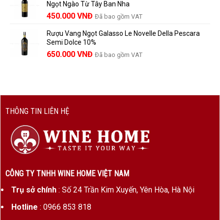
Ngọt Ngào Từ Tây Ban Nha
1.529.000 VNĐ.
là:
450.000
VNĐ
Đã bao gồm VAT
1.390.000 VNĐ.
Rượu Vang Ngọt Galasso Le Novelle Della Pescara
Semi Dolce 10%
650.000
VNĐ
Đã bao gồm VAT
THÔNG TIN LIÊN HỆ
CÔNG TY TNHH WINE HOME VIỆT NAM
Trụ sở chính
: Số 24 Trần Kim Xuyến, Yên Hòa, Hà Nội
Hotline
: 0966 853 818