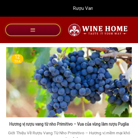
Bỏ
Rượu Vang Wine Home
qua
nội
dung
12
Th4
Hương vị rượu vang từ nho Primitivo – Vua của vùng làm rượu Puglia
Giới Thiệu Về Rượu Vang Từ Nho Primitivo – Hương vị mềm mại khó