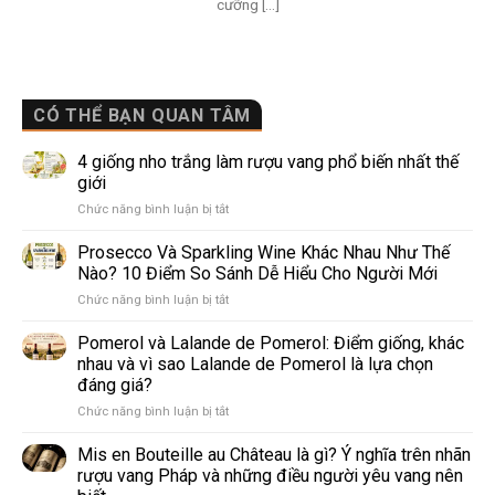
cưỡng [...]
CÓ THỂ BẠN QUAN TÂM
4 giống nho trắng làm rượu vang phổ biến nhất thế
giới
ở
Chức năng bình luận bị tắt
4
giống
Prosecco Và Sparkling Wine Khác Nhau Như Thế
nho
Nào? 10 Điểm So Sánh Dễ Hiểu Cho Người Mới
trắng
ở
Chức năng bình luận bị tắt
làm
Prosecco
rượu
Và
Pomerol và Lalande de Pomerol: Điểm giống, khác
vang
Sparkling
phổ
nhau và vì sao Lalande de Pomerol là lựa chọn
Wine
biến
đáng giá?
Khác
nhất
ở
Chức năng bình luận bị tắt
Nhau
thế
Pomerol
Như
giới
và
Thế
Mis en Bouteille au Château là gì? Ý nghĩa trên nhãn
Lalande
Nào?
rượu vang Pháp và những điều người yêu vang nên
de
10