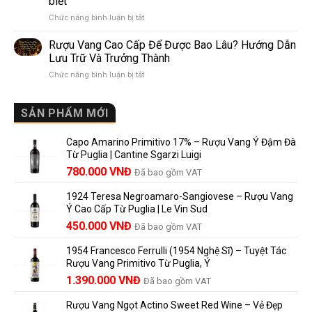
biết
Pomerol:
Điểm
ở
Chức năng bình luận bị tắt
Điểm
So
Mis
giống,
Sánh
en
khác
Dễ
Rượu Vang Cao Cấp Để Được Bao Lâu? Hướng Dẫn
Bouteille
nhau
Hiểu
Lưu Trữ Và Trưởng Thành
au
và
Cho
ở
Chức năng bình luận bị tắt
Château
vì
Người
Rượu
là
sao
Mới
Vang
gì?
Lalande
Cao
SẢN PHẨM MỚI
Ý
de
Cấp
nghĩa
Pomerol
Để
trên
là
Capo Amarino Primitivo 17% – Rượu Vang Ý Đậm Đà
Được
nhãn
lựa
Từ Puglia | Cantine Sgarzi Luigi
Bao
rượu
chọn
Giá
Giá
Lâu?
780.000
VNĐ
vang
Đã bao gồm VAT
đáng
Hướng
Pháp
gốc
hiện
giá?
Dẫn
và
1924 Teresa Negroamaro-Sangiovese – Rượu Vang
là:
tại
Lưu
những
Ý Cao Cấp Từ Puglia | Le Vin Sud
858.000 VNĐ.
là:
Trữ
điều
Giá
Giá
450.000
VNĐ
Đã bao gồm VAT
780.000 VNĐ.
Và
người
gốc
hiện
Trưởng
yêu
1954 Francesco Ferrulli (1954 Nghệ Sĩ) – Tuyệt Tác
Thành
là:
tại
vang
Rượu Vang Primitivo Từ Puglia, Ý
nên
495.000 VNĐ.
là:
Giá
Giá
biết
1.390.000
VNĐ
Đã bao gồm VAT
450.000 VNĐ.
gốc
hiện
Rượu Vang Ngọt Actino Sweet Red Wine – Vẻ Đẹp
là:
tại