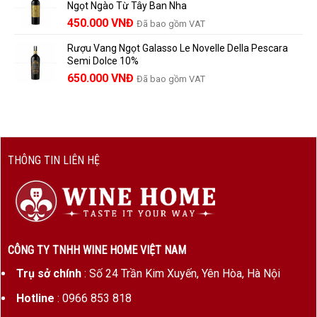
Ngọt Ngào Từ Tây Ban Nha
1.529.000 VNĐ.
là:
450.000
VNĐ
Đã bao gồm VAT
1.390.000 VNĐ.
Rượu Vang Ngọt Galasso Le Novelle Della Pescara
Semi Dolce 10%
650.000
VNĐ
Đã bao gồm VAT
THÔNG TIN LIÊN HỆ
CÔNG TY TNHH WINE HOME VIỆT NAM
Trụ sở chính
: Số 24 Trần Kim Xuyến, Yên Hòa, Hà Nội
Hotline
: 0966 853 818