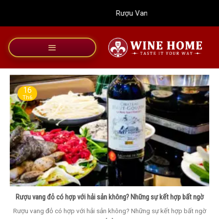
Bỏ
Rượu Vang Wine Home
qua
nội
dung
16
Th6
Rượu vang đỏ có hợp với hải sản không? Những sự kết hợp bất ngờ
Rượu vang đỏ có hợp với hải sản không? Những sự kết hợp bất ngờ