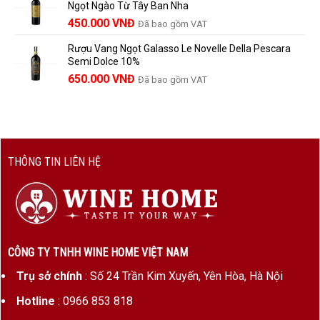
Ngọt Ngào Từ Tây Ban Nha
1.529.000 VNĐ.
là:
450.000
VNĐ
Đã bao gồm VAT
1.390.000 VNĐ.
Rượu Vang Ngọt Galasso Le Novelle Della Pescara
Semi Dolce 10%
650.000
VNĐ
Đã bao gồm VAT
THÔNG TIN LIÊN HỆ
CÔNG TY TNHH WINE HOME VIỆT NAM
Trụ sở chính
: Số 24 Trần Kim Xuyến, Yên Hòa, Hà Nội
Hotline
: 0966 853 818