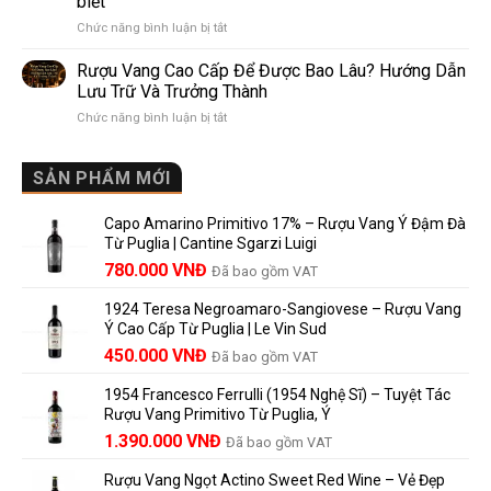
biết
Pomerol:
Điểm
ở
Chức năng bình luận bị tắt
Điểm
So
Mis
giống,
Sánh
en
khác
Dễ
Rượu Vang Cao Cấp Để Được Bao Lâu? Hướng Dẫn
Bouteille
nhau
Hiểu
Lưu Trữ Và Trưởng Thành
au
và
Cho
ở
Chức năng bình luận bị tắt
Château
vì
Người
Rượu
là
sao
Mới
Vang
gì?
Lalande
Cao
SẢN PHẨM MỚI
Ý
de
Cấp
nghĩa
Pomerol
Để
trên
là
Capo Amarino Primitivo 17% – Rượu Vang Ý Đậm Đà
Được
nhãn
lựa
Từ Puglia | Cantine Sgarzi Luigi
Bao
rượu
chọn
Giá
Giá
Lâu?
780.000
VNĐ
vang
Đã bao gồm VAT
đáng
Hướng
Pháp
gốc
hiện
giá?
Dẫn
và
1924 Teresa Negroamaro-Sangiovese – Rượu Vang
là:
tại
Lưu
những
Ý Cao Cấp Từ Puglia | Le Vin Sud
858.000 VNĐ.
là:
Trữ
điều
Giá
Giá
450.000
VNĐ
Đã bao gồm VAT
780.000 VNĐ.
Và
người
gốc
hiện
Trưởng
yêu
1954 Francesco Ferrulli (1954 Nghệ Sĩ) – Tuyệt Tác
Thành
là:
tại
vang
Rượu Vang Primitivo Từ Puglia, Ý
nên
495.000 VNĐ.
là:
Giá
Giá
biết
1.390.000
VNĐ
Đã bao gồm VAT
450.000 VNĐ.
gốc
hiện
Rượu Vang Ngọt Actino Sweet Red Wine – Vẻ Đẹp
là:
tại