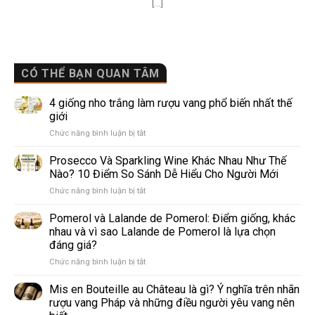
[...]
CÓ THỂ BẠN QUAN TÂM
4 giống nho trắng làm rượu vang phổ biến nhất thế
giới
ở
Chức năng bình luận bị tắt
4
giống
Prosecco Và Sparkling Wine Khác Nhau Như Thế
nho
Nào? 10 Điểm So Sánh Dễ Hiểu Cho Người Mới
trắng
ở
Chức năng bình luận bị tắt
làm
Prosecco
rượu
Và
Pomerol và Lalande de Pomerol: Điểm giống, khác
vang
Sparkling
phổ
nhau và vì sao Lalande de Pomerol là lựa chọn
Wine
biến
đáng giá?
Khác
nhất
ở
Chức năng bình luận bị tắt
Nhau
thế
Pomerol
Như
giới
và
Thế
Mis en Bouteille au Château là gì? Ý nghĩa trên nhãn
Lalande
Nào?
rượu vang Pháp và những điều người yêu vang nên
de
10