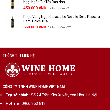
Ngọt Ngào Từ Tây Ban Nha
1.529.000 VNĐ.
là:
450.000
VNĐ
Đã bao gồm VAT
1.390.000 VNĐ.
Rượu Vang Ngọt Galasso Le Novelle Della Pescara
Semi Dolce 10%
650.000
VNĐ
Đã bao gồm VAT
THÔNG TIN LIÊN HỆ
CÔNG TY TNHH WINE HOME VIỆT NAM
Trụ sở chính
: Số 24 Trần Kim Xuyến, Yên Hòa, Hà Nội
Hotline
: 0966 853 818