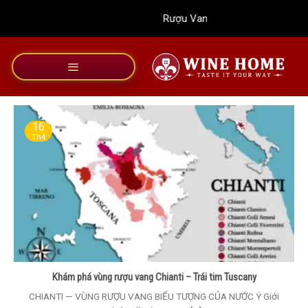
Bỏ
Rượu Vang Wine Home
qua
nội
dung
16
Th4
Khám phá vùng rượu vang Chianti – Trái tim Tuscany
CHIANTI — VÙNG RƯỢU VANG BIỂU TƯỢNG CỦA NƯỚC Ý Giới