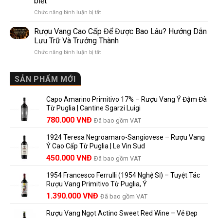
biết
Pomerol:
Điểm
ở
Chức năng bình luận bị tắt
Điểm
So
Mis
giống,
Sánh
en
khác
Dễ
Rượu Vang Cao Cấp Để Được Bao Lâu? Hướng Dẫn
Bouteille
nhau
Hiểu
Lưu Trữ Và Trưởng Thành
au
và
Cho
ở
Chức năng bình luận bị tắt
Château
vì
Người
Rượu
là
sao
Mới
Vang
gì?
Lalande
Cao
SẢN PHẨM MỚI
Ý
de
Cấp
nghĩa
Pomerol
Để
trên
là
Capo Amarino Primitivo 17% – Rượu Vang Ý Đậm Đà
Được
nhãn
lựa
Từ Puglia | Cantine Sgarzi Luigi
Bao
rượu
chọn
Giá
Giá
Lâu?
780.000
VNĐ
vang
Đã bao gồm VAT
đáng
Hướng
Pháp
gốc
hiện
giá?
Dẫn
và
1924 Teresa Negroamaro-Sangiovese – Rượu Vang
là:
tại
Lưu
những
Ý Cao Cấp Từ Puglia | Le Vin Sud
858.000 VNĐ.
là:
Trữ
điều
Giá
Giá
450.000
VNĐ
Đã bao gồm VAT
780.000 VNĐ.
Và
người
gốc
hiện
Trưởng
yêu
1954 Francesco Ferrulli (1954 Nghệ Sĩ) – Tuyệt Tác
Thành
là:
tại
vang
Rượu Vang Primitivo Từ Puglia, Ý
nên
495.000 VNĐ.
là:
Giá
Giá
biết
1.390.000
VNĐ
Đã bao gồm VAT
450.000 VNĐ.
gốc
hiện
Rượu Vang Ngọt Actino Sweet Red Wine – Vẻ Đẹp
là:
tại