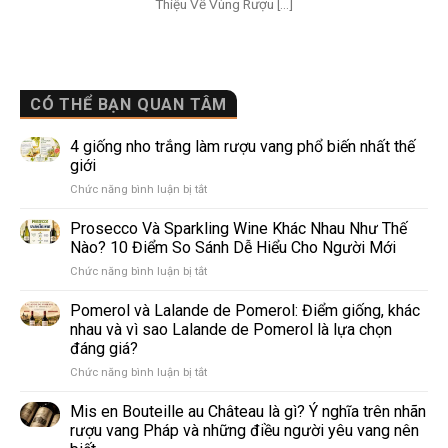
Thiệu Về Vùng Rượu [...]
CÓ THỂ BẠN QUAN TÂM
4 giống nho trắng làm rượu vang phổ biến nhất thế
giới
ở
Chức năng bình luận bị tắt
4
giống
Prosecco Và Sparkling Wine Khác Nhau Như Thế
nho
Nào? 10 Điểm So Sánh Dễ Hiểu Cho Người Mới
trắng
ở
Chức năng bình luận bị tắt
làm
Prosecco
rượu
Và
Pomerol và Lalande de Pomerol: Điểm giống, khác
vang
Sparkling
phổ
nhau và vì sao Lalande de Pomerol là lựa chọn
Wine
biến
đáng giá?
Khác
nhất
ở
Chức năng bình luận bị tắt
Nhau
thế
Pomerol
Như
giới
và
Thế
Mis en Bouteille au Château là gì? Ý nghĩa trên nhãn
Lalande
Nào?
rượu vang Pháp và những điều người yêu vang nên
de
10