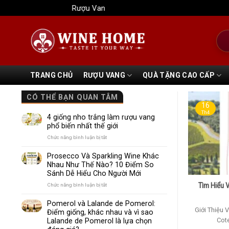
Bỏ
Rượu Vang Wine Home
qua
nội
Tìm
dung
kiếm
TRANG CHỦ
RƯỢU VANG
QUÀ TẶNG CAO CẤP
CÓ THỂ BẠN QUAN TÂM
16
Th4
4 giống nho trắng làm rượu vang
phổ biến nhất thế giới
ở
Chức năng bình luận bị tắt
4
giống
Prosecco Và Sparkling Wine Khác
nho
Nhau Như Thế Nào? 10 Điểm So
trắng
Sánh Dễ Hiểu Cho Người Mới
làm
rượu
Tìm Hiểu 
ở
Chức năng bình luận bị tắt
vang
Prosecco
phổ
Và
Pomerol và Lalande de Pomerol:
biến
Sparkling
Giới Thiệu
Điểm giống, khác nhau và vì sao
nhất
Wine
Cote
Lalande de Pomerol là lựa chọn
thế
Khác
giới