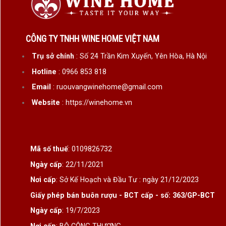
CÔNG TY TNHH WINE HOME VIỆT NAM
Trụ sở chính
: Số 24 Trần Kim Xuyến, Yên Hòa, Hà Nội
Hotline
: 0966 853 818
Email
: ruouvangwinehome@gmail.com
Website
: https://winehome.vn
Mã số thuế
: 0109826732
Ngày cấp
: 22/11/2021
Nơi cấp
: Sở Kế Hoạch và Đầu Tư : ngày 21/12/2023
Giấy phép bán buôn rượu - BCT cấp - số: 363/GP-BCT
Ngày cấp
: 19/7/2023
Nơi cấp
: BỘ CÔNG THƯƠNG