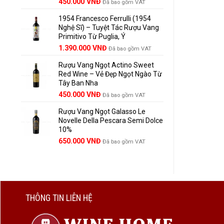
Giá
Giá
450.000
VNĐ
Đã bao gồm VAT
gốc
hiện
1954 Francesco Ferrulli (1954
là:
tại
Nghệ Sĩ) – Tuyệt Tác Rượu Vang
495.000 VNĐ.
là:
Primitivo Từ Puglia, Ý
450.000 VNĐ.
Giá
Giá
1.390.000
VNĐ
Đã bao gồm VAT
gốc
hiện
Rượu Vang Ngọt Actino Sweet
là:
tại
Red Wine – Vẻ Đẹp Ngọt Ngào Từ
1.529.000 VNĐ.
là:
Tây Ban Nha
1.390.000 VNĐ.
450.000
VNĐ
Đã bao gồm VAT
Rượu Vang Ngọt Galasso Le
Novelle Della Pescara Semi Dolce
10%
650.000
VNĐ
Đã bao gồm VAT
THÔNG TIN LIÊN HỆ