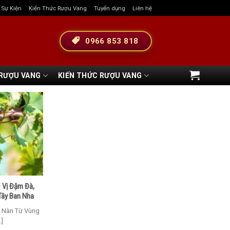
& Sự Kiện
Kiến Thức Rượu Vang
Tuyển dụng
Liên hệ
0966 853 818
 RƯỢU VANG
KIẾN THỨC RƯỢU VANG
 Vị Đậm Đà,
Tây Ban Nha
g Nàn Từ Vùng
.]