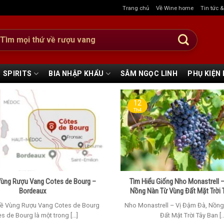
Trang chủ
Về Wine home
Tin tức 
:
SPIRITS
BIA NHẬP KHẨU
SÂM NGỌC LINH
PHỤ KIỆN
12
Th4
Vùng Rượu Vang Cotes de Bourg –
Tìm Hiểu Giống Nho Monastrell –
Bordeaux
Nồng Nàn Từ Vùng Đất Mặt Trời 
 Về Vùng Rượu Vang Cotes de Bourg
Nho Monastrell – Vị Đậm Đà, Nồn
s de Bourg là một trong [...]
Đất Mặt Trời Tây Ban [..