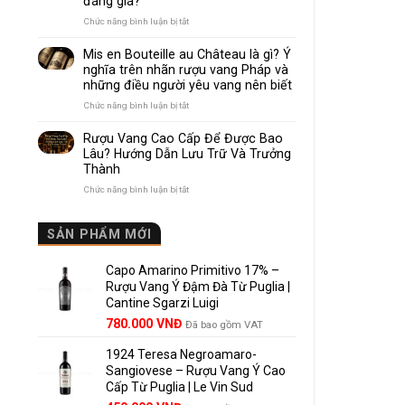
đáng giá?
Nhau
Như
ở
Chức năng bình luận bị tắt
Thế
Pomerol
Nào?
và
Mis en Bouteille au Château là gì? Ý
10
Lalande
nghĩa trên nhãn rượu vang Pháp và
Điểm
de
những điều người yêu vang nên biết
So
Pomerol:
Sánh
Điểm
ở
Chức năng bình luận bị tắt
Dễ
giống,
Mis
Hiểu
khác
en
Rượu Vang Cao Cấp Để Được Bao
Cho
nhau
Bouteille
Lâu? Hướng Dẫn Lưu Trữ Và Trưởng
Người
và
au
Mới
Thành
vì
Château
sao
là
ở
Chức năng bình luận bị tắt
Lalande
gì?
Rượu
de
Ý
Vang
Pomerol
nghĩa
Cao
SẢN PHẨM MỚI
là
trên
Cấp
lựa
nhãn
Để
chọn
rượu
Capo Amarino Primitivo 17% –
Được
đáng
vang
Bao
Rượu Vang Ý Đậm Đà Từ Puglia |
giá?
Pháp
Lâu?
Cantine Sgarzi Luigi
và
Hướng
Giá
Giá
những
780.000
VNĐ
Đã bao gồm VAT
Dẫn
điều
gốc
hiện
Lưu
người
Trữ
1924 Teresa Negroamaro-
là:
tại
yêu
Và
Sangiovese – Rượu Vang Ý Cao
858.000 VNĐ.
là:
vang
Trưởng
Cấp Từ Puglia | Le Vin Sud
780.000 VNĐ.
nên
Thành
biết