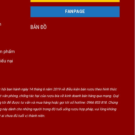
FANPAGE
n
BẢN ĐỒ
ản phẩm
iếu nại
 hội ban hành ngày 14 tháng 6 năm 2019 về điều kiện bán rượu theo hình thức
ật văn phòng, chống tác hại của rượu bia về kinh doanh bán hàng qua mạng. Quý
 tôi để được tư vấn và mua hàng hoặc gọi tới số hotline: 0966 853 818. Chúng
ng này dành cho những người trong độ tuổi uống rượu hợp pháp, vui lòng không
 ai chưa đủ tuổi vị thành niên.