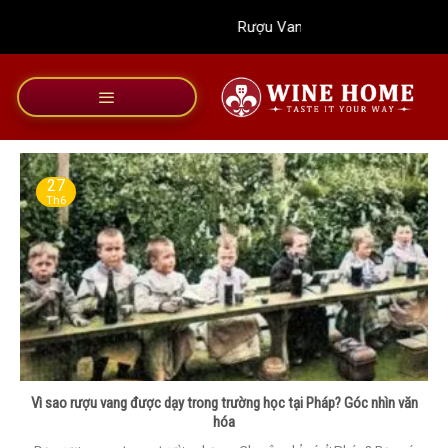
Bỏ
Rượu Vang Wine Home
qua
nội
dung
27
Th6
Vì sao rượu vang được dạy trong trường học tại Pháp? Góc nhìn văn
hóa