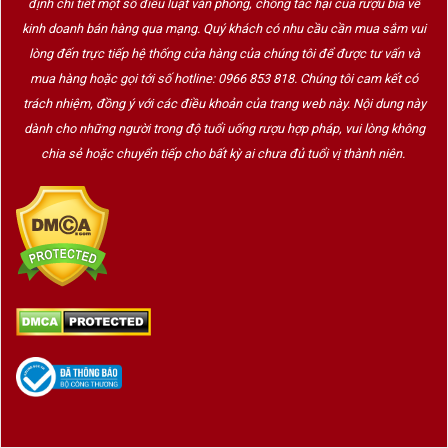
định chi tiết một số điều luật văn phòng, chống tác hại của rượu bia về
kinh doanh bán hàng qua mạng. Quý khách có nhu cầu cần mua sắm vui
lòng đến trực tiếp hệ thống cửa hàng của chúng tôi để được tư vấn và
mua hàng hoặc gọi tới số hotline: 0966 853 818. Chúng tôi cam kết có
trách nhiệm, đồng ý với các điều khoản của trang web này. Nội dung này
dành cho những người trong độ tuổi uống rượu hợp pháp, vui lòng không
chia sẻ hoặc chuyển tiếp cho bất kỳ ai chưa đủ tuổi vị thành niên.