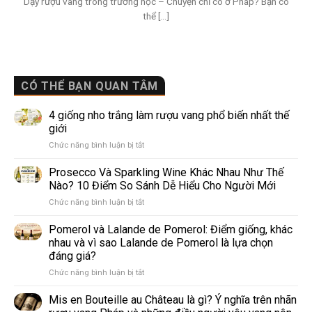
Dạy rượu vang trong trường học – Chuyện chỉ có ở Pháp? Bạn có
thể [...]
CÓ THỂ BẠN QUAN TÂM
4 giống nho trắng làm rượu vang phổ biến nhất thế
giới
ở
Chức năng bình luận bị tắt
4
giống
Prosecco Và Sparkling Wine Khác Nhau Như Thế
nho
Nào? 10 Điểm So Sánh Dễ Hiểu Cho Người Mới
trắng
ở
Chức năng bình luận bị tắt
làm
Prosecco
rượu
Và
Pomerol và Lalande de Pomerol: Điểm giống, khác
vang
Sparkling
phổ
nhau và vì sao Lalande de Pomerol là lựa chọn
Wine
biến
đáng giá?
Khác
nhất
ở
Chức năng bình luận bị tắt
Nhau
thế
Pomerol
Như
giới
và
Thế
Mis en Bouteille au Château là gì? Ý nghĩa trên nhãn
Lalande
Nào?