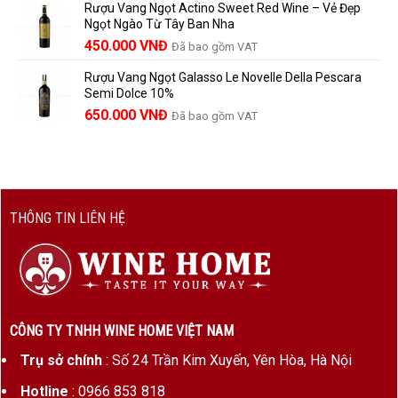
Rượu Vang Ngọt Actino Sweet Red Wine – Vẻ Đẹp
là:
tại
Ngọt Ngào Từ Tây Ban Nha
1.529.000 VNĐ.
là:
450.000
VNĐ
Đã bao gồm VAT
1.390.000 VNĐ.
Rượu Vang Ngọt Galasso Le Novelle Della Pescara
Semi Dolce 10%
650.000
VNĐ
Đã bao gồm VAT
THÔNG TIN LIÊN HỆ
CÔNG TY TNHH WINE HOME VIỆT NAM
Trụ sở chính
: Số 24 Trần Kim Xuyến, Yên Hòa, Hà Nội
Hotline
: 0966 853 818