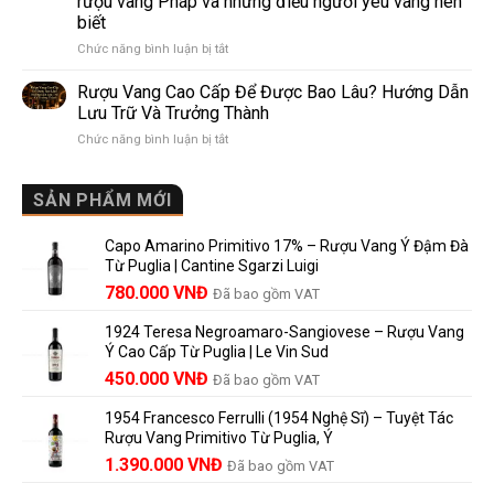
rượu vang Pháp và những điều người yêu vang nên
de
10
biết
Pomerol:
Điểm
ở
Chức năng bình luận bị tắt
Điểm
So
Mis
giống,
Sánh
en
khác
Dễ
Rượu Vang Cao Cấp Để Được Bao Lâu? Hướng Dẫn
Bouteille
nhau
Hiểu
Lưu Trữ Và Trưởng Thành
au
và
Cho
ở
Chức năng bình luận bị tắt
Château
vì
Người
Rượu
là
sao
Mới
Vang
gì?
Lalande
Cao
SẢN PHẨM MỚI
Ý
de
Cấp
nghĩa
Pomerol
Để
trên
là
Capo Amarino Primitivo 17% – Rượu Vang Ý Đậm Đà
Được
nhãn
lựa
Từ Puglia | Cantine Sgarzi Luigi
Bao
rượu
chọn
Giá
Giá
Lâu?
780.000
VNĐ
vang
Đã bao gồm VAT
đáng
Hướng
Pháp
gốc
hiện
giá?
Dẫn
và
1924 Teresa Negroamaro-Sangiovese – Rượu Vang
là:
tại
Lưu
những
Ý Cao Cấp Từ Puglia | Le Vin Sud
858.000 VNĐ.
là:
Trữ
điều
Giá
Giá
450.000
VNĐ
Đã bao gồm VAT
780.000 VNĐ.
Và
người
gốc
hiện
Trưởng
yêu
1954 Francesco Ferrulli (1954 Nghệ Sĩ) – Tuyệt Tác
Thành
là:
tại
vang
Rượu Vang Primitivo Từ Puglia, Ý
nên
495.000 VNĐ.
là:
Giá
Giá
biết
1.390.000
VNĐ
Đã bao gồm VAT
450.000 VNĐ.
gốc
hiện