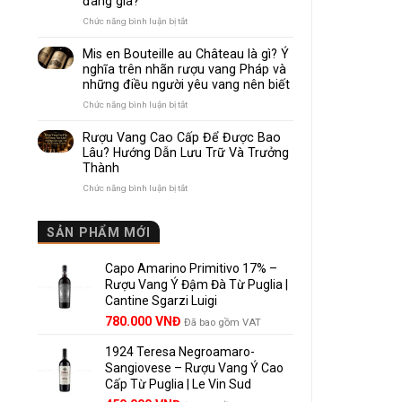
đáng giá?
Nhau
Như
ở
Chức năng bình luận bị tắt
Thế
Pomerol
Nào?
và
Mis en Bouteille au Château là gì? Ý
10
Lalande
nghĩa trên nhãn rượu vang Pháp và
Điểm
de
những điều người yêu vang nên biết
So
Pomerol:
Sánh
Điểm
ở
Chức năng bình luận bị tắt
Dễ
giống,
Mis
Hiểu
khác
en
Rượu Vang Cao Cấp Để Được Bao
Cho
nhau
Bouteille
Lâu? Hướng Dẫn Lưu Trữ Và Trưởng
Người
và
au
Mới
Thành
vì
Château
sao
là
ở
Chức năng bình luận bị tắt
Lalande
gì?
Rượu
de
Ý
Vang
Pomerol
nghĩa
Cao
SẢN PHẨM MỚI
là
trên
Cấp
lựa
nhãn
Để
chọn
rượu
Capo Amarino Primitivo 17% –
Được
đáng
vang
Bao
Rượu Vang Ý Đậm Đà Từ Puglia |
giá?
Pháp
Lâu?
Cantine Sgarzi Luigi
và
Hướng
Giá
Giá
những
780.000
VNĐ
Đã bao gồm VAT
Dẫn
điều
gốc
hiện
Lưu
người
Trữ
1924 Teresa Negroamaro-
là:
tại
yêu
Và
Sangiovese – Rượu Vang Ý Cao
858.000 VNĐ.
là:
vang
Trưởng
Cấp Từ Puglia | Le Vin Sud
780.000 VNĐ.
nên
Thành
biết