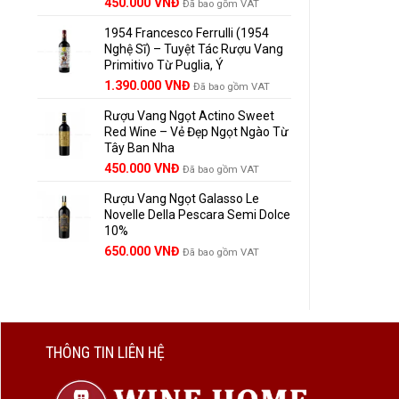
Giá
Giá
450.000
VNĐ
Đã bao gồm VAT
gốc
hiện
1954 Francesco Ferrulli (1954
là:
tại
Nghệ Sĩ) – Tuyệt Tác Rượu Vang
495.000 VNĐ.
là:
Primitivo Từ Puglia, Ý
450.000 VNĐ.
Giá
Giá
1.390.000
VNĐ
Đã bao gồm VAT
gốc
hiện
Rượu Vang Ngọt Actino Sweet
là:
tại
Red Wine – Vẻ Đẹp Ngọt Ngào Từ
1.529.000 VNĐ.
là:
Tây Ban Nha
1.390.000 VNĐ.
450.000
VNĐ
Đã bao gồm VAT
Rượu Vang Ngọt Galasso Le
Novelle Della Pescara Semi Dolce
10%
650.000
VNĐ
Đã bao gồm VAT
THÔNG TIN LIÊN HỆ