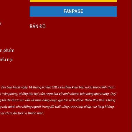
FANPAGE
n
BẢN ĐỒ
ản phẩm
iếu nại
 hội ban hành ngày 14 tháng 6 năm 2019 về điều kiện bán rượu theo hình thức
ật văn phòng, chống tác hại của rượu bia về kinh doanh bán hàng qua mạng. Quý
 tôi để được tư vấn và mua hàng hoặc gọi tới số hotline: 0966 853 818. Chúng
ng này dành cho những người trong độ tuổi uống rượu hợp pháp, vui lòng không
 ai chưa đủ tuổi vị thành niên.