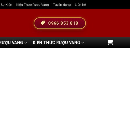
& Sự Kiện
Kiến Thức Rượu Vang
Tuyển dụng
Liên hệ
0966 853 818
 RƯỢU VANG
KIẾN THỨC RƯỢU VANG