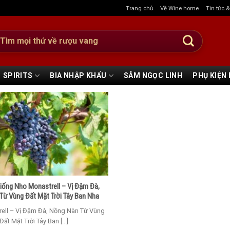
Trang chủ
Về Wine home
Tin tức 
:
SPIRITS
BIA NHẬP KHẨU
SÂM NGỌC LINH
PHỤ KIỆN
iống Nho Monastrell – Vị Đậm Đà,
Từ Vùng Đất Mặt Trời Tây Ban Nha
ell – Vị Đậm Đà, Nồng Nàn Từ Vùng
Đất Mặt Trời Tây Ban [...]