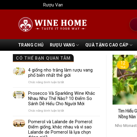
Bỏ
Rượu Vang Wine Home
qua
nội
Tìm
dung
kiếm
TRANG CHỦ
RƯỢU VANG
QUÀ TẶNG CAO CẤP
CÓ THỂ BẠN QUAN TÂM
12
Th4
4 giống nho trắng làm rượu vang
phổ biến nhất thế giới
ở
Chức năng bình luận bị tắt
4
giống
Prosecco Và Sparkling Wine Khác
nho
Nhau Như Thế Nào? 10 Điểm So
trắng
Sánh Dễ Hiểu Cho Người Mới
làm
rượu
Tìm Hiểu G
ở
Chức năng bình luận bị tắt
vang
Prosecco
Nồng Nàn 
phổ
Và
Pomerol và Lalande de Pomerol:
biến
Sparkling
Nho Monastr
Điểm giống, khác nhau và vì sao
nhất
Wine
Lalande de Pomerol là lựa chọn
thế
Khác
giới