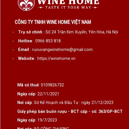
CÔNG TY TNHH WINE HOME VIỆT NAM
Trụ sở chính
: Số 24 Trần Kim Xuyến, Yên Hòa, Hà Nội
Hotline
: 0966 853 818
Email
: ruouvangwinehome@gmail.com
Website
: https://winehome.vn
Mã số thuế
: 0109826732
Ngày cấp
: 22/11/2021
Nơi cấp
: Sở Kế Hoạch và Đầu Tư : ngày 21/12/2023
Giấy phép bán buôn rượu - BCT cấp - số: 363/GP-BCT
Ngày cấp
: 19/7/2023
Nơi cấp
: BỘ CÔNG THƯƠNG