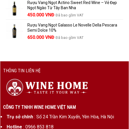
Rượu Vang Ngọt Actino Sweet Red Wine – Vẻ Đẹp
là:
tại
Ngọt Ngào Từ Tây Ban Nha
1.529.000 VNĐ.
là:
450.000
VNĐ
Đã bao gồm VAT
1.390.000 VNĐ.
Rượu Vang Ngọt Galasso Le Novelle Della Pescara
Semi Dolce 10%
650.000
VNĐ
Đã bao gồm VAT
THÔNG TIN LIÊN HỆ
CÔNG TY TNHH WINE HOME VIỆT NAM
Trụ sở chính
: Số 24 Trần Kim Xuyến, Yên Hòa, Hà Nội
Hotline
: 0966 853 818