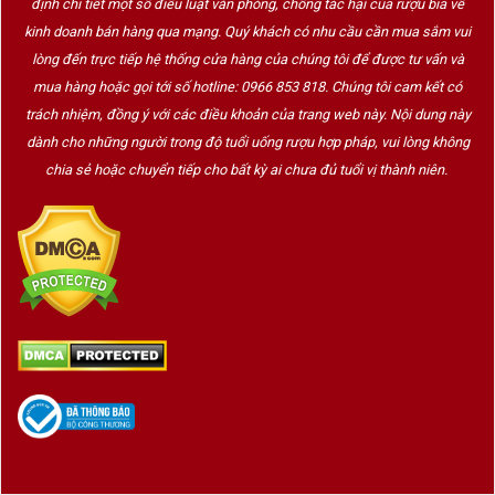
định chi tiết một số điều luật văn phòng, chống tác hại của rượu bia về
kinh doanh bán hàng qua mạng. Quý khách có nhu cầu cần mua sắm vui
lòng đến trực tiếp hệ thống cửa hàng của chúng tôi để được tư vấn và
mua hàng hoặc gọi tới số hotline: 0966 853 818. Chúng tôi cam kết có
trách nhiệm, đồng ý với các điều khoản của trang web này. Nội dung này
dành cho những người trong độ tuổi uống rượu hợp pháp, vui lòng không
chia sẻ hoặc chuyển tiếp cho bất kỳ ai chưa đủ tuổi vị thành niên.