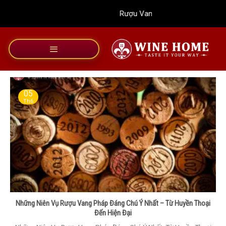
Bỏ
Rượu Vang Wine Home
qua
nội
dung
05
Th6
Những Niên Vụ Rượu Vang Pháp Đáng Chú Ý Nhất – Từ Huyền Thoại
Đến Hiện Đại