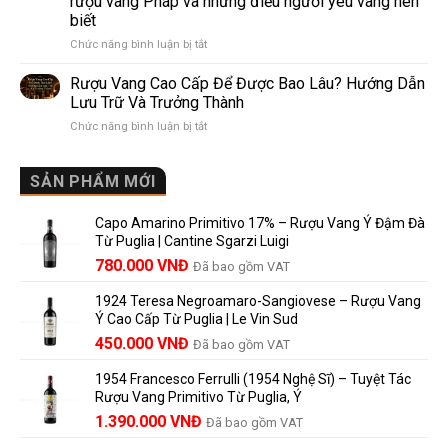
rượu vang Pháp và những điều người yêu vang nên
de
10
biết
Pomerol:
Điểm
ở
Chức năng bình luận bị tắt
Điểm
So
Mis
giống,
Sánh
en
khác
Dễ
Rượu Vang Cao Cấp Để Được Bao Lâu? Hướng Dẫn
Bouteille
nhau
Hiểu
Lưu Trữ Và Trưởng Thành
au
và
Cho
ở
Chức năng bình luận bị tắt
Château
vì
Người
Rượu
là
sao
Mới
Vang
gì?
Lalande
Cao
SẢN PHẨM MỚI
Ý
de
Cấp
nghĩa
Pomerol
Để
trên
là
Capo Amarino Primitivo 17% – Rượu Vang Ý Đậm Đà
Được
nhãn
lựa
Từ Puglia | Cantine Sgarzi Luigi
Bao
rượu
chọn
Giá
Giá
Lâu?
780.000
VNĐ
vang
Đã bao gồm VAT
đáng
Hướng
Pháp
gốc
hiện
giá?
Dẫn
và
1924 Teresa Negroamaro-Sangiovese – Rượu Vang
là:
tại
Lưu
những
Ý Cao Cấp Từ Puglia | Le Vin Sud
858.000 VNĐ.
là:
Trữ
điều
Giá
Giá
450.000
VNĐ
Đã bao gồm VAT
780.000 VNĐ.
Và
người
gốc
hiện
Trưởng
yêu
1954 Francesco Ferrulli (1954 Nghệ Sĩ) – Tuyệt Tác
Thành
là:
tại
vang
Rượu Vang Primitivo Từ Puglia, Ý
nên
495.000 VNĐ.
là:
Giá
Giá
biết
1.390.000
VNĐ
Đã bao gồm VAT
450.000 VNĐ.
gốc
hiện