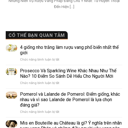
Những Niên Vụ Rượu Vang Pháp Đáng Chú Ý Nhất: Từ Huyền Thoại
Đến Hiện [...]
CÓ THỂ BẠN QUAN TÂM
4 giống nho trắng làm rượu vang phổ biến nhất thế
giới
ở
Chức năng bình luận bị tắt
4
giống
Prosecco Và Sparkling Wine Khác Nhau Như Thế
nho
Nào? 10 Điểm So Sánh Dễ Hiểu Cho Người Mới
trắng
ở
Chức năng bình luận bị tắt
làm
Prosecco
rượu
Và
Pomerol và Lalande de Pomerol: Điểm giống, khác
vang
Sparkling
phổ
nhau và vì sao Lalande de Pomerol là lựa chọn
Wine
biến
đáng giá?
Khác
nhất
ở
Chức năng bình luận bị tắt
Nhau
thế
Pomerol
Như
giới
và
Thế
Mis en Bouteille au Château là gì? Ý nghĩa trên nhãn
Lalande
Nào?