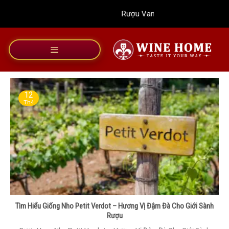
Bỏ
Rượu Vang Wine Home
qua
nội
dung
12
Th4
Tìm Hiểu Giống Nho Petit Verdot – Hương Vị Đậm Đà Cho Giới Sành
Rượu