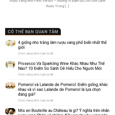
Rượu Vang Nho Petit Verdot – Hương Vị Đậm Đà Cho Giới Sành
Rượu Trong [...]
CÓ THỂ BẠN QUAN TÂM
4 giống nho trắng làm rượu vang phổ biến nhất thế
giới
ở
Chức năng bình luận bị tắt
4
giống
Prosecco Và Sparkling Wine Khác Nhau Như Thế
nho
Nào? 10 Điểm So Sánh Dễ Hiểu Cho Người Mới
trắng
ở
Chức năng bình luận bị tắt
làm
Prosecco
rượu
Và
Pomerol và Lalande de Pomerol: Điểm giống, khác
vang
Sparkling
phổ
nhau và vì sao Lalande de Pomerol là lựa chọn
Wine
biến
đáng giá?
Khác
nhất
ở
Chức năng bình luận bị tắt
Nhau
thế
Pomerol
Như
giới
và
Thế
Mis en Bouteille au Château là gì? Ý nghĩa trên nhãn
Lalande
Nào?