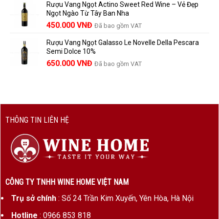
Rượu Vang Ngọt Actino Sweet Red Wine – Vẻ Đẹp
là:
tại
Ngọt Ngào Từ Tây Ban Nha
1.529.000 VNĐ.
là:
450.000
VNĐ
Đã bao gồm VAT
1.390.000 VNĐ.
Rượu Vang Ngọt Galasso Le Novelle Della Pescara
Semi Dolce 10%
650.000
VNĐ
Đã bao gồm VAT
THÔNG TIN LIÊN HỆ
CÔNG TY TNHH WINE HOME VIỆT NAM
Trụ sở chính
: Số 24 Trần Kim Xuyến, Yên Hòa, Hà Nội
Hotline
: 0966 853 818