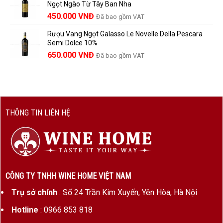
Ngọt Ngào Từ Tây Ban Nha
1.529.000 VNĐ.
là:
450.000
VNĐ
Đã bao gồm VAT
1.390.000 VNĐ.
Rượu Vang Ngọt Galasso Le Novelle Della Pescara
Semi Dolce 10%
650.000
VNĐ
Đã bao gồm VAT
THÔNG TIN LIÊN HỆ
CÔNG TY TNHH WINE HOME VIỆT NAM
Trụ sở chính
: Số 24 Trần Kim Xuyến, Yên Hòa, Hà Nội
Hotline
: 0966 853 818