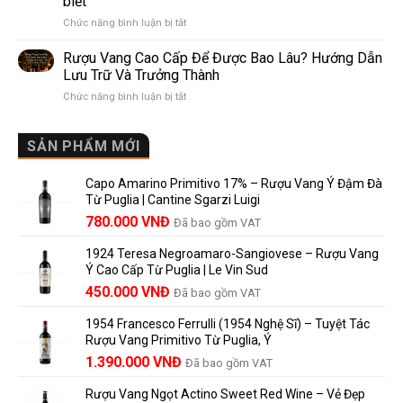
biết
Pomerol:
Điểm
ở
Chức năng bình luận bị tắt
Điểm
So
Mis
giống,
Sánh
en
khác
Dễ
Rượu Vang Cao Cấp Để Được Bao Lâu? Hướng Dẫn
Bouteille
nhau
Hiểu
Lưu Trữ Và Trưởng Thành
au
và
Cho
ở
Chức năng bình luận bị tắt
Château
vì
Người
Rượu
là
sao
Mới
Vang
gì?
Lalande
Cao
SẢN PHẨM MỚI
Ý
de
Cấp
nghĩa
Pomerol
Để
trên
là
Capo Amarino Primitivo 17% – Rượu Vang Ý Đậm Đà
Được
nhãn
lựa
Từ Puglia | Cantine Sgarzi Luigi
Bao
rượu
chọn
Giá
Giá
Lâu?
780.000
VNĐ
vang
Đã bao gồm VAT
đáng
Hướng
Pháp
gốc
hiện
giá?
Dẫn
và
1924 Teresa Negroamaro-Sangiovese – Rượu Vang
là:
tại
Lưu
những
Ý Cao Cấp Từ Puglia | Le Vin Sud
858.000 VNĐ.
là:
Trữ
điều
Giá
Giá
450.000
VNĐ
Đã bao gồm VAT
780.000 VNĐ.
Và
người
gốc
hiện
Trưởng
yêu
1954 Francesco Ferrulli (1954 Nghệ Sĩ) – Tuyệt Tác
Thành
là:
tại
vang
Rượu Vang Primitivo Từ Puglia, Ý
nên
495.000 VNĐ.
là:
Giá
Giá
biết
1.390.000
VNĐ
Đã bao gồm VAT
450.000 VNĐ.
gốc
hiện
Rượu Vang Ngọt Actino Sweet Red Wine – Vẻ Đẹp
là:
tại