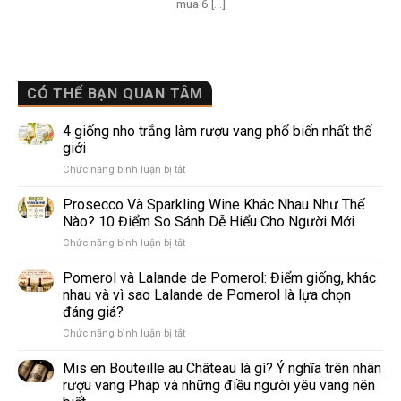
mua 6 [...]
CÓ THỂ BẠN QUAN TÂM
4 giống nho trắng làm rượu vang phổ biến nhất thế
giới
ở
Chức năng bình luận bị tắt
4
giống
Prosecco Và Sparkling Wine Khác Nhau Như Thế
nho
Nào? 10 Điểm So Sánh Dễ Hiểu Cho Người Mới
trắng
ở
Chức năng bình luận bị tắt
làm
Prosecco
rượu
Và
Pomerol và Lalande de Pomerol: Điểm giống, khác
vang
Sparkling
phổ
nhau và vì sao Lalande de Pomerol là lựa chọn
Wine
biến
đáng giá?
Khác
nhất
ở
Chức năng bình luận bị tắt
Nhau
thế
Pomerol
Như
giới
và
Thế
Mis en Bouteille au Château là gì? Ý nghĩa trên nhãn
Lalande
Nào?
rượu vang Pháp và những điều người yêu vang nên
de
10