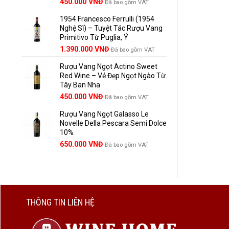
Giá
Giá
450.000
VNĐ
Đã bao gồm VAT
gốc
hiện
1954 Francesco Ferrulli (1954
là:
tại
Nghệ Sĩ) – Tuyệt Tác Rượu Vang
495.000 VNĐ.
là:
Primitivo Từ Puglia, Ý
450.000 VNĐ.
Giá
Giá
1.390.000
VNĐ
Đã bao gồm VAT
gốc
hiện
Rượu Vang Ngọt Actino Sweet
là:
tại
Red Wine – Vẻ Đẹp Ngọt Ngào Từ
1.529.000 VNĐ.
là:
Tây Ban Nha
1.390.000 VNĐ.
450.000
VNĐ
Đã bao gồm VAT
Rượu Vang Ngọt Galasso Le
Novelle Della Pescara Semi Dolce
10%
650.000
VNĐ
Đã bao gồm VAT
THÔNG TIN LIÊN HỆ