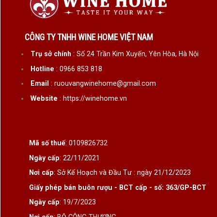
CÔNG TY TNHH WINE HOME VIỆT NAM
Trụ sở chính
: Số 24 Trần Kim Xuyến, Yên Hòa, Hà Nội
Hotline
: 0966 853 818
Email
: ruouvangwinehome@gmail.com
Website
: https://winehome.vn
Mã số thuế
: 0109826732
Ngày cấp
: 22/11/2021
Nơi cấp
: Sở Kế Hoạch và Đầu Tư : ngày 21/12/2023
Giấy phép bán buôn rượu - BCT cấp - số: 363/GP-BCT
Ngày cấp
: 19/7/2023
Nơi cấp
: BỘ CÔNG THƯƠNG