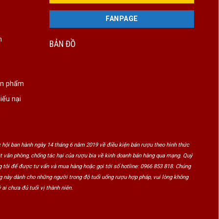
FANPAGE
n
BẢN ĐỒ
ản phẩm
iếu nại
 hội ban hành ngày 14 tháng 6 năm 2019 về điều kiện bán rượu theo hình thức
ật văn phòng, chống tác hại của rượu bia về kinh doanh bán hàng qua mạng. Quý
 tôi để được tư vấn và mua hàng hoặc gọi tới số hotline: 0966 853 818. Chúng
ng này dành cho những người trong độ tuổi uống rượu hợp pháp, vui lòng không
 ai chưa đủ tuổi vị thành niên.