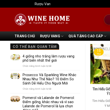
Bỏ
Rượu Vang Wine Home
qua
nội
Tìm
dung
kiếm
TRANG CHỦ
RƯỢU VANG
QUÀ TẶNG CAO CẤP
CÓ THỂ BẠN QUAN TÂM
15
Th4
4 giống nho trắng làm rượu vang
phổ biến nhất thế giới
ở
Chức năng bình luận bị tắt
4
giống
Prosecco Và Sparkling Wine Khác
nho
Nhau Như Thế Nào? 10 Điểm So
trắng
Sánh Dễ Hiểu Cho Người Mới
làm
rượu
Tìm Hiểu Gi
ở
Chức năng bình luận bị tắt
vang
Prosecco
Ý 
phổ
Và
Pomerol và Lalande de Pomerol:
biến
Sparkling
Tìm Hiểu Gi
Điểm giống, khác nhau và vì sao
nhất
Wine
Ý M
Lalande de Pomerol là lựa chọn
thế
Khác
giới