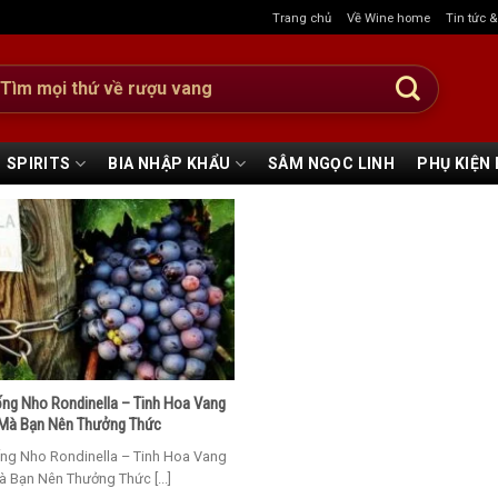
Trang chủ
Về Wine home
Tin tức 
:
SPIRITS
BIA NHẬP KHẨU
SÂM NGỌC LINH
PHỤ KIỆN
ống Nho Rondinella – Tinh Hoa Vang
Mà Bạn Nên Thưởng Thức
ống Nho Rondinella – Tinh Hoa Vang
à Bạn Nên Thưởng Thức [...]