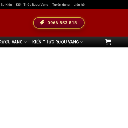
& Sự Kiện
Kiến Thức Rượu Vang
Tuyển dụng
Liên hệ
0966 853 818
 RƯỢU VANG
KIẾN THỨC RƯỢU VANG