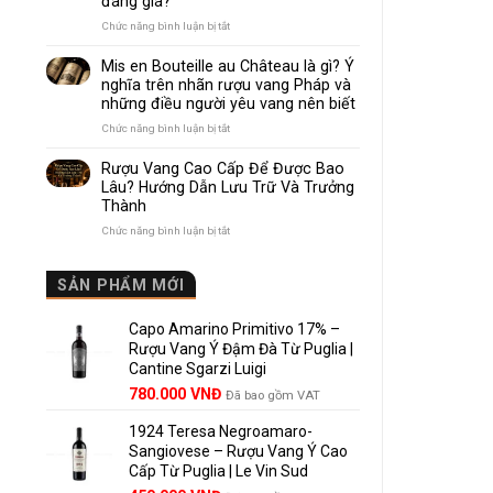
đáng giá?
Nhau
Như
ở
Chức năng bình luận bị tắt
Thế
Pomerol
Nào?
và
Mis en Bouteille au Château là gì? Ý
10
Lalande
nghĩa trên nhãn rượu vang Pháp và
Điểm
de
những điều người yêu vang nên biết
So
Pomerol:
Sánh
Điểm
ở
Chức năng bình luận bị tắt
Dễ
giống,
Mis
Hiểu
khác
en
Rượu Vang Cao Cấp Để Được Bao
Cho
nhau
Bouteille
Lâu? Hướng Dẫn Lưu Trữ Và Trưởng
Người
và
au
Mới
Thành
vì
Château
sao
là
ở
Chức năng bình luận bị tắt
Lalande
gì?
Rượu
de
Ý
Vang
Pomerol
nghĩa
Cao
SẢN PHẨM MỚI
là
trên
Cấp
lựa
nhãn
Để
chọn
rượu
Capo Amarino Primitivo 17% –
Được
đáng
vang
Bao
Rượu Vang Ý Đậm Đà Từ Puglia |
giá?
Pháp
Lâu?
Cantine Sgarzi Luigi
và
Hướng
Giá
Giá
những
780.000
VNĐ
Đã bao gồm VAT
Dẫn
điều
gốc
hiện
Lưu
người
Trữ
1924 Teresa Negroamaro-
là:
tại
yêu
Và
Sangiovese – Rượu Vang Ý Cao
858.000 VNĐ.
là:
vang
Trưởng
Cấp Từ Puglia | Le Vin Sud
780.000 VNĐ.
nên
Thành
biết