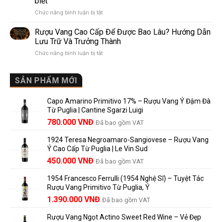
biết
Pomerol:
Điểm
ở
Chức năng bình luận bị tắt
Điểm
So
Mis
giống,
Sánh
en
khác
Dễ
Rượu Vang Cao Cấp Để Được Bao Lâu? Hướng Dẫn
Bouteille
nhau
Hiểu
Lưu Trữ Và Trưởng Thành
au
và
Cho
ở
Chức năng bình luận bị tắt
Château
vì
Người
Rượu
là
sao
Mới
Vang
gì?
Lalande
Cao
SẢN PHẨM MỚI
Ý
de
Cấp
nghĩa
Pomerol
Để
trên
là
Capo Amarino Primitivo 17% – Rượu Vang Ý Đậm Đà
Được
nhãn
lựa
Từ Puglia | Cantine Sgarzi Luigi
Bao
rượu
chọn
Giá
Giá
Lâu?
780.000
VNĐ
vang
Đã bao gồm VAT
đáng
Hướng
Pháp
gốc
hiện
giá?
Dẫn
và
1924 Teresa Negroamaro-Sangiovese – Rượu Vang
là:
tại
Lưu
những
Ý Cao Cấp Từ Puglia | Le Vin Sud
858.000 VNĐ.
là:
Trữ
điều
Giá
Giá
450.000
VNĐ
Đã bao gồm VAT
780.000 VNĐ.
Và
người
gốc
hiện
Trưởng
yêu
1954 Francesco Ferrulli (1954 Nghệ Sĩ) – Tuyệt Tác
Thành
là:
tại
vang
Rượu Vang Primitivo Từ Puglia, Ý
nên
495.000 VNĐ.
là:
Giá
Giá
biết
1.390.000
VNĐ
Đã bao gồm VAT
450.000 VNĐ.
gốc
hiện
Rượu Vang Ngọt Actino Sweet Red Wine – Vẻ Đẹp
là:
tại