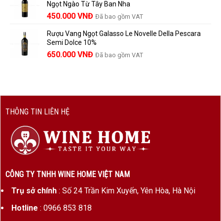
Ngọt Ngào Từ Tây Ban Nha
1.529.000 VNĐ.
là:
450.000
VNĐ
Đã bao gồm VAT
1.390.000 VNĐ.
Rượu Vang Ngọt Galasso Le Novelle Della Pescara
Semi Dolce 10%
650.000
VNĐ
Đã bao gồm VAT
THÔNG TIN LIÊN HỆ
CÔNG TY TNHH WINE HOME VIỆT NAM
Trụ sở chính
: Số 24 Trần Kim Xuyến, Yên Hòa, Hà Nội
Hotline
: 0966 853 818