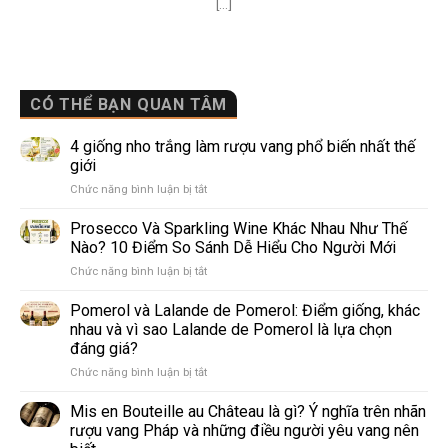
[...]
CÓ THỂ BẠN QUAN TÂM
4 giống nho trắng làm rượu vang phổ biến nhất thế
giới
ở
Chức năng bình luận bị tắt
4
giống
Prosecco Và Sparkling Wine Khác Nhau Như Thế
nho
Nào? 10 Điểm So Sánh Dễ Hiểu Cho Người Mới
trắng
ở
Chức năng bình luận bị tắt
làm
Prosecco
rượu
Và
Pomerol và Lalande de Pomerol: Điểm giống, khác
vang
Sparkling
phổ
nhau và vì sao Lalande de Pomerol là lựa chọn
Wine
biến
đáng giá?
Khác
nhất
ở
Chức năng bình luận bị tắt
Nhau
thế
Pomerol
Như
giới
và
Thế
Mis en Bouteille au Château là gì? Ý nghĩa trên nhãn
Lalande
Nào?
rượu vang Pháp và những điều người yêu vang nên
de
10