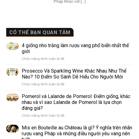
Pháp Khác với [...]
CÓ THỂ BẠN QUAN TÂM
4 giống nho trắng làm rượu vang phổ biến nhất thế
giới
ở
Chức năng bình luận bị tắt
4
giống
Prosecco Và Sparkling Wine Khác Nhau Như Thế
nho
Nào? 10 Điểm So Sánh Dễ Hiểu Cho Người Mới
trắng
ở
Chức năng bình luận bị tắt
làm
Prosecco
rượu
Và
Pomerol và Lalande de Pomerol: Điểm giống, khác
vang
Sparkling
phổ
nhau và vì sao Lalande de Pomerol là lựa chọn
Wine
biến
đáng giá?
Khác
nhất
ở
Chức năng bình luận bị tắt
Nhau
thế
Pomerol
Như
giới
và
Thế
Mis en Bouteille au Château là gì? Ý nghĩa trên nhãn
Lalande
Nào?
rượu vang Pháp và những điều người yêu vang nên
de
10