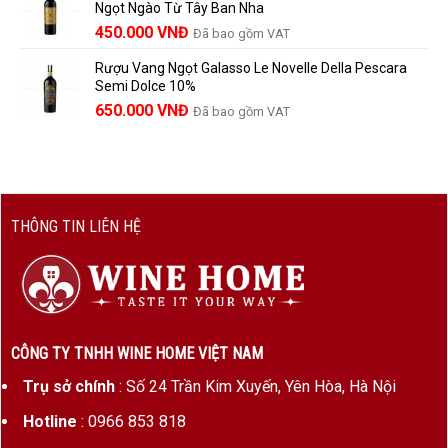
Ngọt Ngào Từ Tây Ban Nha
1.529.000 VNĐ.
là:
450.000
VNĐ
Đã bao gồm VAT
1.390.000 VNĐ.
Rượu Vang Ngọt Galasso Le Novelle Della Pescara
Semi Dolce 10%
650.000
VNĐ
Đã bao gồm VAT
THÔNG TIN LIÊN HỆ
CÔNG TY TNHH WINE HOME VIỆT NAM
Trụ sở chính
: Số 24 Trần Kim Xuyến, Yên Hòa, Hà Nội
Hotline
: 0966 853 818