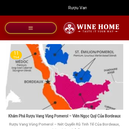
Bỏ
Rượu Vang Wine Home
qua
nội
dung
11
Th4
Khám Phá Rượu Vang Vùng Pomerol – Viên Ngọc Quý Của Bordeaux
Rượu Vang Vùng Pomerol – Nét Quyến Rũ Tinh Tế Của Bordeaux,