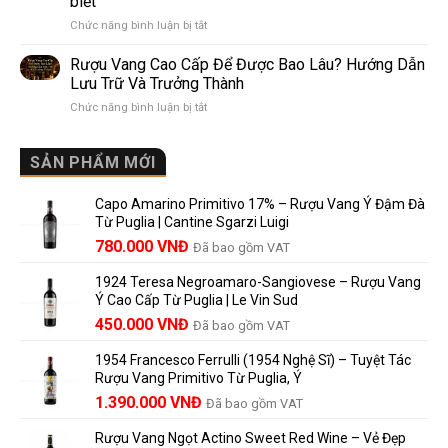
biết
Pomerol:
Điểm
ở
Chức năng bình luận bị tắt
Điểm
So
Mis
giống,
Sánh
en
khác
Dễ
Rượu Vang Cao Cấp Để Được Bao Lâu? Hướng Dẫn
Bouteille
nhau
Hiểu
Lưu Trữ Và Trưởng Thành
au
và
Cho
ở
Chức năng bình luận bị tắt
Château
vì
Người
Rượu
là
sao
Mới
Vang
gì?
Lalande
Cao
SẢN PHẨM MỚI
Ý
de
Cấp
nghĩa
Pomerol
Để
trên
là
Capo Amarino Primitivo 17% – Rượu Vang Ý Đậm Đà
Được
nhãn
lựa
Từ Puglia | Cantine Sgarzi Luigi
Bao
rượu
chọn
Giá
Giá
Lâu?
780.000
VNĐ
vang
Đã bao gồm VAT
đáng
Hướng
Pháp
gốc
hiện
giá?
Dẫn
và
1924 Teresa Negroamaro-Sangiovese – Rượu Vang
là:
tại
Lưu
những
Ý Cao Cấp Từ Puglia | Le Vin Sud
858.000 VNĐ.
là:
Trữ
điều
Giá
Giá
450.000
VNĐ
Đã bao gồm VAT
780.000 VNĐ.
Và
người
gốc
hiện
Trưởng
yêu
1954 Francesco Ferrulli (1954 Nghệ Sĩ) – Tuyệt Tác
Thành
là:
tại
vang
Rượu Vang Primitivo Từ Puglia, Ý
nên
495.000 VNĐ.
là:
Giá
Giá
biết
1.390.000
VNĐ
Đã bao gồm VAT
450.000 VNĐ.
gốc
hiện
Rượu Vang Ngọt Actino Sweet Red Wine – Vẻ Đẹp
là:
tại