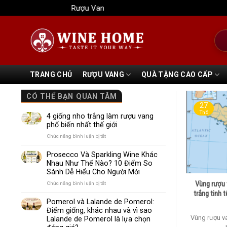
Bỏ
Rượu Vang Wine Home
qua
nội
Tìm
dung
kiếm
TRANG CHỦ
RƯỢU VANG
QUÀ TẶNG CAO CẤP
CÓ THỂ BẠN QUAN TÂM
27
Th6
4 giống nho trắng làm rượu vang
phổ biến nhất thế giới
ở
Chức năng bình luận bị tắt
4
giống
Prosecco Và Sparkling Wine Khác
nho
Nhau Như Thế Nào? 10 Điểm So
trắng
Sánh Dễ Hiểu Cho Người Mới
làm
rượu
Vùng rượu 
ở
Chức năng bình luận bị tắt
vang
Prosecco
trắng tinh
phổ
Và
Pomerol và Lalande de Pomerol:
biến
Sparkling
Điểm giống, khác nhau và vì sao
nhất
Wine
Vùng rượu v
Lalande de Pomerol là lựa chọn
thế
Khác
giới