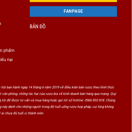
FANPAGE
n
BẢN ĐỒ
ản phẩm
iếu nại
 hội ban hành ngày 14 tháng 6 năm 2019 về điều kiện bán rượu theo hình thức
ật văn phòng, chống tác hại của rượu bia về kinh doanh bán hàng qua mạng. Quý
 tôi để được tư vấn và mua hàng hoặc gọi tới số hotline: 0966 853 818. Chúng
ng này dành cho những người trong độ tuổi uống rượu hợp pháp, vui lòng không
 ai chưa đủ tuổi vị thành niên.