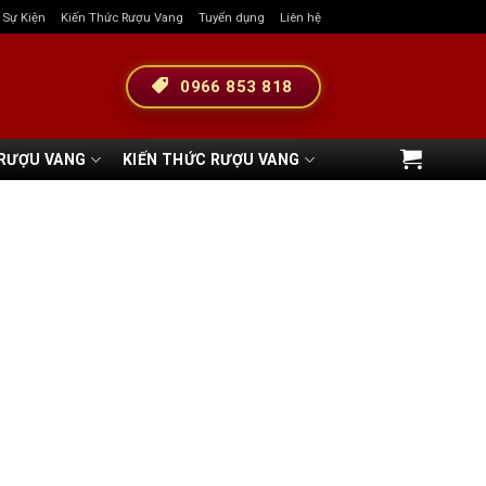
& Sự Kiện
Kiến Thức Rượu Vang
Tuyển dụng
Liên hệ
0966 853 818
 RƯỢU VANG
KIẾN THỨC RƯỢU VANG