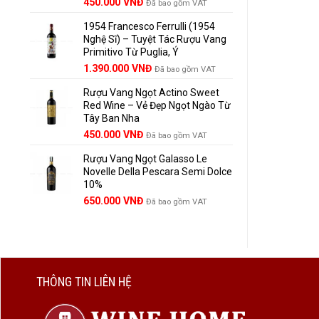
Giá
Giá
450.000
VNĐ
Đã bao gồm VAT
gốc
hiện
1954 Francesco Ferrulli (1954
là:
tại
Nghệ Sĩ) – Tuyệt Tác Rượu Vang
495.000 VNĐ.
là:
Primitivo Từ Puglia, Ý
450.000 VNĐ.
Giá
Giá
1.390.000
VNĐ
Đã bao gồm VAT
gốc
hiện
Rượu Vang Ngọt Actino Sweet
là:
tại
Red Wine – Vẻ Đẹp Ngọt Ngào Từ
1.529.000 VNĐ.
là:
Tây Ban Nha
1.390.000 VNĐ.
450.000
VNĐ
Đã bao gồm VAT
Rượu Vang Ngọt Galasso Le
Novelle Della Pescara Semi Dolce
10%
650.000
VNĐ
Đã bao gồm VAT
THÔNG TIN LIÊN HỆ