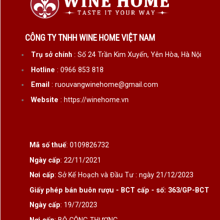
CÔNG TY TNHH WINE HOME VIỆT NAM
Trụ sở chính
: Số 24 Trần Kim Xuyến, Yên Hòa, Hà Nội
Hotline
: 0966 853 818
Email
: ruouvangwinehome@gmail.com
Website
: https://winehome.vn
Mã số thuế
: 0109826732
Ngày cấp
: 22/11/2021
Nơi cấp
: Sở Kế Hoạch và Đầu Tư : ngày 21/12/2023
Giấy phép bán buôn rượu - BCT cấp - số: 363/GP-BCT
Ngày cấp
: 19/7/2023
Nơi cấp
: BỘ CÔNG THƯƠNG