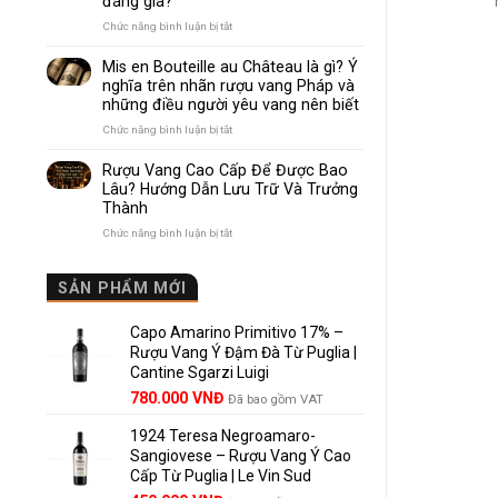
đáng giá?
Nhau
Như
ở
Chức năng bình luận bị tắt
Thế
Pomerol
Nào?
và
Mis en Bouteille au Château là gì? Ý
10
Lalande
nghĩa trên nhãn rượu vang Pháp và
Điểm
de
những điều người yêu vang nên biết
So
Pomerol:
Sánh
Điểm
ở
Chức năng bình luận bị tắt
Dễ
giống,
Mis
Hiểu
khác
en
Rượu Vang Cao Cấp Để Được Bao
Cho
nhau
Bouteille
Lâu? Hướng Dẫn Lưu Trữ Và Trưởng
Người
và
au
Mới
Thành
vì
Château
sao
là
ở
Chức năng bình luận bị tắt
Lalande
gì?
Rượu
de
Ý
Vang
Pomerol
nghĩa
Cao
SẢN PHẨM MỚI
là
trên
Cấp
lựa
nhãn
Để
chọn
rượu
Capo Amarino Primitivo 17% –
Được
đáng
vang
Bao
Rượu Vang Ý Đậm Đà Từ Puglia |
giá?
Pháp
Lâu?
Cantine Sgarzi Luigi
và
Hướng
Giá
Giá
những
780.000
VNĐ
Đã bao gồm VAT
Dẫn
điều
gốc
hiện
Lưu
người
Trữ
1924 Teresa Negroamaro-
là:
tại
yêu
Và
Sangiovese – Rượu Vang Ý Cao
858.000 VNĐ.
là:
vang
Trưởng
Cấp Từ Puglia | Le Vin Sud
780.000 VNĐ.
nên
Thành
biết