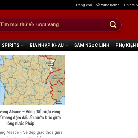
Trang chủ
Về Wine home
Tin tức 
:
SPIRITS
BIA NHẬP KHẨU
SÂM NGỌC LINH
PHỤ KIỆN
vang Alsace – Vùng đất rượu vang
 tế mang đậm dấu ấn nước Đức giữa
lòng nước Pháp
ang Alsace – Vẻ đẹp giao thoa giữa