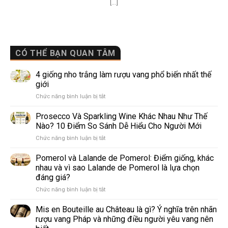
[...]
CÓ THỂ BẠN QUAN TÂM
4 giống nho trắng làm rượu vang phổ biến nhất thế
giới
ở
Chức năng bình luận bị tắt
4
giống
Prosecco Và Sparkling Wine Khác Nhau Như Thế
nho
Nào? 10 Điểm So Sánh Dễ Hiểu Cho Người Mới
trắng
ở
Chức năng bình luận bị tắt
làm
Prosecco
rượu
Và
Pomerol và Lalande de Pomerol: Điểm giống, khác
vang
Sparkling
phổ
nhau và vì sao Lalande de Pomerol là lựa chọn
Wine
biến
đáng giá?
Khác
nhất
ở
Chức năng bình luận bị tắt
Nhau
thế
Pomerol
Như
giới
và
Thế
Mis en Bouteille au Château là gì? Ý nghĩa trên nhãn
Lalande
Nào?
rượu vang Pháp và những điều người yêu vang nên
de
10