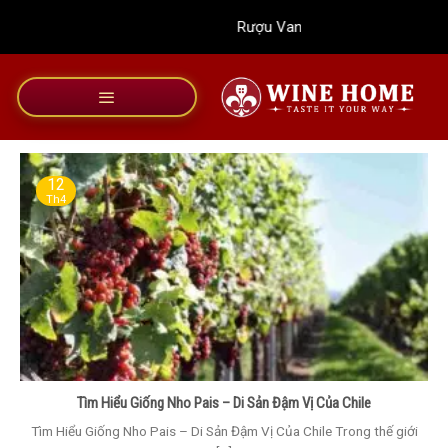
Bỏ
Rượu Vang Wine Home
qua
nội
dung
12
Th4
Tìm Hiểu Giống Nho Pais – Di Sản Đậm Vị Của Chile
Tìm Hiểu Giống Nho Pais – Di Sản Đậm Vị Của Chile Trong thế giới