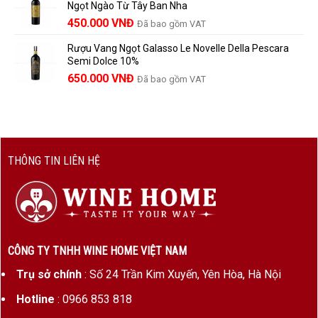
Ngọt Ngào Từ Tây Ban Nha
1.529.000 VNĐ.
là:
450.000
VNĐ
Đã bao gồm VAT
1.390.000 VNĐ.
Rượu Vang Ngọt Galasso Le Novelle Della Pescara
Semi Dolce 10%
650.000
VNĐ
Đã bao gồm VAT
THÔNG TIN LIÊN HỆ
CÔNG TY TNHH WINE HOME VIỆT NAM
Trụ sở chính
: Số 24 Trần Kim Xuyến, Yên Hòa, Hà Nội
Hotline
: 0966 853 818