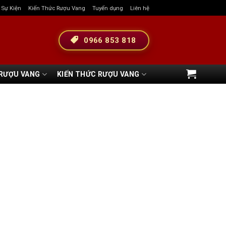
& Sự Kiện
Kiến Thức Rượu Vang
Tuyển dụng
Liên hệ
0966 853 818
 RƯỢU VANG
KIẾN THỨC RƯỢU VANG