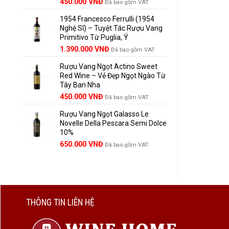
Giá
Giá
450.000
VNĐ
Đã bao gồm VAT
gốc
hiện
1954 Francesco Ferrulli (1954
là:
tại
Nghệ Sĩ) – Tuyệt Tác Rượu Vang
495.000 VNĐ.
là:
Primitivo Từ Puglia, Ý
450.000 VNĐ.
Giá
Giá
1.390.000
VNĐ
Đã bao gồm VAT
gốc
hiện
Rượu Vang Ngọt Actino Sweet
là:
tại
Red Wine – Vẻ Đẹp Ngọt Ngào Từ
1.529.000 VNĐ.
là:
Tây Ban Nha
1.390.000 VNĐ.
450.000
VNĐ
Đã bao gồm VAT
Rượu Vang Ngọt Galasso Le
Novelle Della Pescara Semi Dolce
10%
650.000
VNĐ
Đã bao gồm VAT
THÔNG TIN LIÊN HỆ