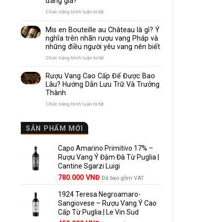
đáng giá?
Nhau
Như
ở
Chức năng bình luận bị tắt
Thế
Pomerol
Nào?
và
Mis en Bouteille au Château là gì? Ý
10
Lalande
nghĩa trên nhãn rượu vang Pháp và
Điểm
de
những điều người yêu vang nên biết
So
Pomerol:
Sánh
Điểm
ở
Chức năng bình luận bị tắt
Dễ
giống,
Mis
Hiểu
khác
en
Rượu Vang Cao Cấp Để Được Bao
Cho
nhau
Bouteille
Lâu? Hướng Dẫn Lưu Trữ Và Trưởng
Người
và
au
Mới
Thành
vì
Château
sao
là
ở
Chức năng bình luận bị tắt
Lalande
gì?
Rượu
de
Ý
Vang
Pomerol
nghĩa
Cao
SẢN PHẨM MỚI
là
trên
Cấp
lựa
nhãn
Để
chọn
rượu
Capo Amarino Primitivo 17% –
Được
đáng
vang
Bao
Rượu Vang Ý Đậm Đà Từ Puglia |
giá?
Pháp
Lâu?
Cantine Sgarzi Luigi
và
Hướng
Giá
Giá
những
780.000
VNĐ
Đã bao gồm VAT
Dẫn
điều
gốc
hiện
Lưu
người
Trữ
1924 Teresa Negroamaro-
là:
tại
yêu
Và
Sangiovese – Rượu Vang Ý Cao
858.000 VNĐ.
là:
vang
Trưởng
Cấp Từ Puglia | Le Vin Sud
780.000 VNĐ.
nên
Thành
biết