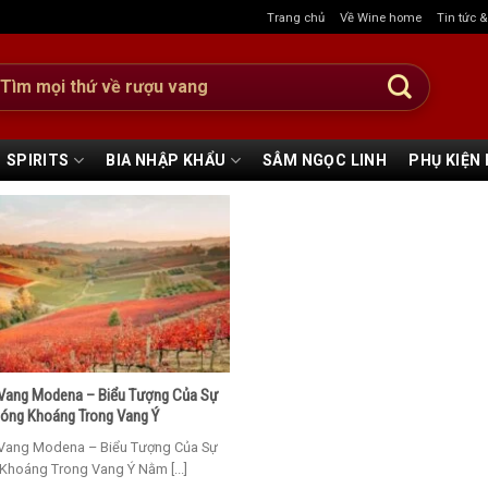
Trang chủ
Về Wine home
Tin tức 
:
SPIRITS
BIA NHẬP KHẨU
SÂM NGỌC LINH
PHỤ KIỆN
Vang Modena – Biểu Tượng Của Sự
óng Khoáng Trong Vang Ý
Vang Modena – Biểu Tượng Của Sự
Khoáng Trong Vang Ý Nằm [...]