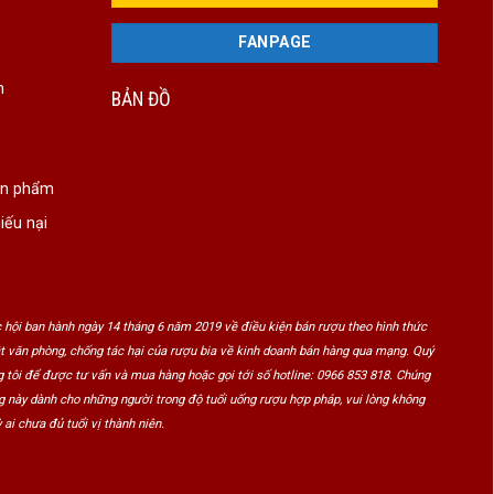
FANPAGE
n
BẢN ĐỒ
ản phẩm
iếu nại
 hội ban hành ngày 14 tháng 6 năm 2019 về điều kiện bán rượu theo hình thức
ật văn phòng, chống tác hại của rượu bia về kinh doanh bán hàng qua mạng. Quý
 tôi để được tư vấn và mua hàng hoặc gọi tới số hotline: 0966 853 818. Chúng
ng này dành cho những người trong độ tuổi uống rượu hợp pháp, vui lòng không
 ai chưa đủ tuổi vị thành niên.