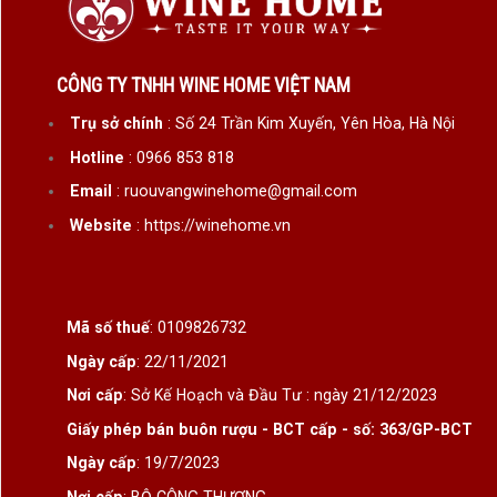
CÔNG TY TNHH WINE HOME VIỆT NAM
Trụ sở chính
: Số 24 Trần Kim Xuyến, Yên Hòa, Hà Nội
Hotline
: 0966 853 818
Email
: ruouvangwinehome@gmail.com
Website
: https://winehome.vn
Mã số thuế
: 0109826732
Ngày cấp
: 22/11/2021
Nơi cấp
: Sở Kế Hoạch và Đầu Tư : ngày 21/12/2023
Giấy phép bán buôn rượu - BCT cấp - số: 363/GP-BCT
Ngày cấp
: 19/7/2023
Nơi cấp
: BỘ CÔNG THƯƠNG