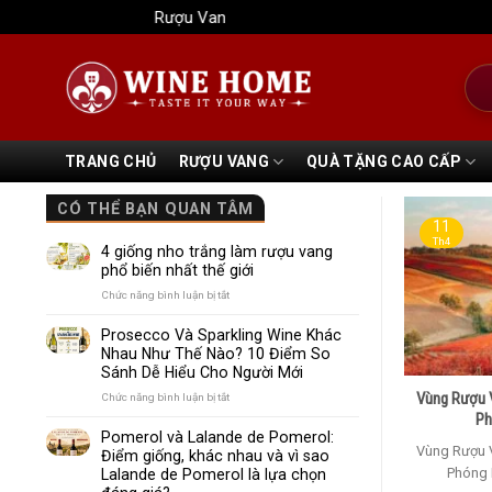
Bỏ
Rượu Vang Wine Home
qua
nội
Tìm
dung
kiếm
TRANG CHỦ
RƯỢU VANG
QUÀ TẶNG CAO CẤP
CÓ THỂ BẠN QUAN TÂM
11
Th4
4 giống nho trắng làm rượu vang
phổ biến nhất thế giới
ở
Chức năng bình luận bị tắt
4
giống
Prosecco Và Sparkling Wine Khác
nho
Nhau Như Thế Nào? 10 Điểm So
trắng
Sánh Dễ Hiểu Cho Người Mới
làm
rượu
Vùng Rượu 
ở
Chức năng bình luận bị tắt
vang
Prosecco
Ph
phổ
Và
Pomerol và Lalande de Pomerol:
biến
Sparkling
Vùng Rượu 
Điểm giống, khác nhau và vì sao
nhất
Wine
Phóng 
Lalande de Pomerol là lựa chọn
thế
Khác
giới