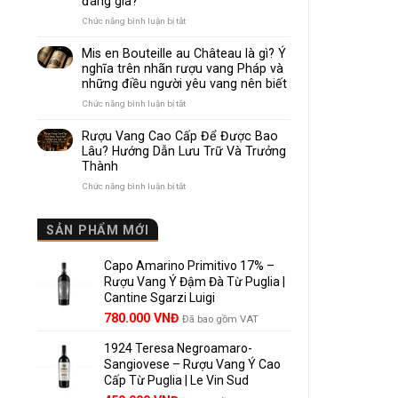
đáng giá?
Nhau
Như
ở
Chức năng bình luận bị tắt
Thế
Pomerol
Nào?
và
Mis en Bouteille au Château là gì? Ý
10
Lalande
nghĩa trên nhãn rượu vang Pháp và
Điểm
de
những điều người yêu vang nên biết
So
Pomerol:
Sánh
Điểm
ở
Chức năng bình luận bị tắt
Dễ
giống,
Mis
Hiểu
khác
en
Rượu Vang Cao Cấp Để Được Bao
Cho
nhau
Bouteille
Lâu? Hướng Dẫn Lưu Trữ Và Trưởng
Người
và
au
Mới
Thành
vì
Château
sao
là
ở
Chức năng bình luận bị tắt
Lalande
gì?
Rượu
de
Ý
Vang
Pomerol
nghĩa
Cao
SẢN PHẨM MỚI
là
trên
Cấp
lựa
nhãn
Để
chọn
rượu
Capo Amarino Primitivo 17% –
Được
đáng
vang
Bao
Rượu Vang Ý Đậm Đà Từ Puglia |
giá?
Pháp
Lâu?
Cantine Sgarzi Luigi
và
Hướng
Giá
Giá
những
780.000
VNĐ
Đã bao gồm VAT
Dẫn
điều
gốc
hiện
Lưu
người
Trữ
1924 Teresa Negroamaro-
là:
tại
yêu
Và
Sangiovese – Rượu Vang Ý Cao
858.000 VNĐ.
là:
vang
Trưởng
Cấp Từ Puglia | Le Vin Sud
780.000 VNĐ.
nên
Thành
biết