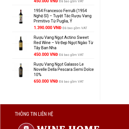
Giá
Giá
450.000
VNĐ
Đã bao gồm VAT
gốc
hiện
1954 Francesco Ferrulli (1954
là:
tại
Nghệ Sĩ) – Tuyệt Tác Rượu Vang
495.000 VNĐ.
là:
Primitivo Từ Puglia, Ý
450.000 VNĐ.
Giá
Giá
1.390.000
VNĐ
Đã bao gồm VAT
gốc
hiện
Rượu Vang Ngọt Actino Sweet
là:
tại
Red Wine – Vẻ Đẹp Ngọt Ngào Từ
1.529.000 VNĐ.
là:
Tây Ban Nha
1.390.000 VNĐ.
450.000
VNĐ
Đã bao gồm VAT
Rượu Vang Ngọt Galasso Le
Novelle Della Pescara Semi Dolce
10%
650.000
VNĐ
Đã bao gồm VAT
THÔNG TIN LIÊN HỆ