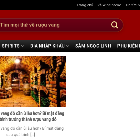
Trang chủ
Về Wine home
Tin tức 
:
SPIRITS
BIA NHẬP KHẨU
SÂM NGỌC LINH
PHỤ KIỆN
 vang đỏ cần ủ lâu hơn? Bí mật đằng
trình trưởng thành rượu vang đỏ
 vang đỏ cần ủ lâu hơn? Bí mật đằng
sau quá trình [...]