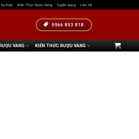
& Sự Kiện
Kiến Thức Rượu Vang
Tuyển dụng
Liên hệ
0966 853 818
 RƯỢU VANG
KIẾN THỨC RƯỢU VANG