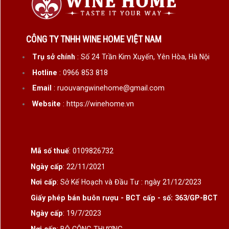
CÔNG TY TNHH WINE HOME VIỆT NAM
Trụ sở chính
: Số 24 Trần Kim Xuyến, Yên Hòa, Hà Nội
Hotline
: 0966 853 818
Email
: ruouvangwinehome@gmail.com
Website
: https://winehome.vn
Mã số thuế
: 0109826732
Ngày cấp
: 22/11/2021
Nơi cấp
: Sở Kế Hoạch và Đầu Tư : ngày 21/12/2023
Giấy phép bán buôn rượu - BCT cấp - số: 363/GP-BCT
Ngày cấp
: 19/7/2023
Nơi cấp
: BỘ CÔNG THƯƠNG