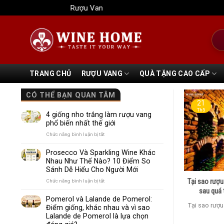
Bỏ
Rượu Vang Wine Home
qua
nội
Tìm
dung
kiếm
TRANG CHỦ
RƯỢU VANG
QUÀ TẶNG CAO CẤP
CÓ THỂ BẠN QUAN TÂM
21
Th5
4 giống nho trắng làm rượu vang
phổ biến nhất thế giới
ở
Chức năng bình luận bị tắt
4
giống
Prosecco Và Sparkling Wine Khác
nho
Nhau Như Thế Nào? 10 Điểm So
trắng
Sánh Dễ Hiểu Cho Người Mới
làm
rượu
Tại sao rượu
ở
Chức năng bình luận bị tắt
vang
Prosecco
sau quá 
phổ
Và
Pomerol và Lalande de Pomerol:
biến
Sparkling
Tại sao rượu
Điểm giống, khác nhau và vì sao
nhất
Wine
Lalande de Pomerol là lựa chọn
thế
Khác
giới