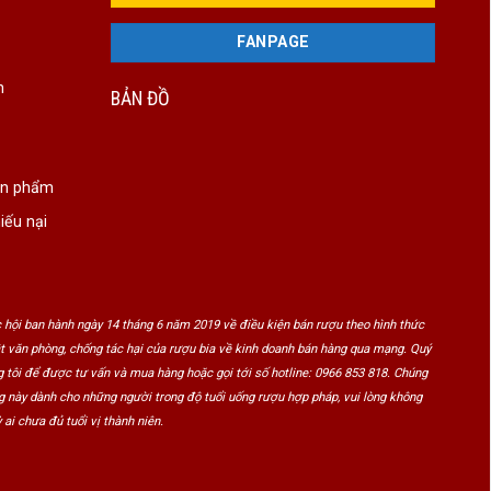
FANPAGE
n
BẢN ĐỒ
ản phẩm
iếu nại
 hội ban hành ngày 14 tháng 6 năm 2019 về điều kiện bán rượu theo hình thức
ật văn phòng, chống tác hại của rượu bia về kinh doanh bán hàng qua mạng. Quý
 tôi để được tư vấn và mua hàng hoặc gọi tới số hotline: 0966 853 818. Chúng
ng này dành cho những người trong độ tuổi uống rượu hợp pháp, vui lòng không
 ai chưa đủ tuổi vị thành niên.