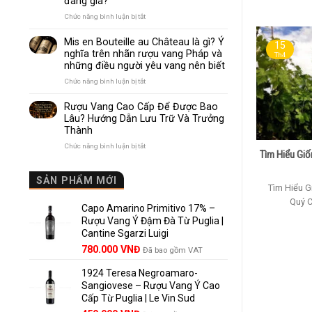
đáng giá?
Nhau
Như
ở
Chức năng bình luận bị tắt
Thế
Pomerol
Nào?
và
Mis en Bouteille au Château là gì? Ý
10
15
Lalande
nghĩa trên nhãn rượu vang Pháp và
Điểm
Th4
de
những điều người yêu vang nên biết
So
Pomerol:
Sánh
Điểm
ở
Chức năng bình luận bị tắt
Dễ
giống,
Mis
Hiểu
khác
en
Rượu Vang Cao Cấp Để Được Bao
Cho
nhau
Bouteille
Lâu? Hướng Dẫn Lưu Trữ Và Trưởng
Người
và
au
Mới
Thành
vì
Château
sao
là
ở
Chức năng bình luận bị tắt
Lalande
Tìm Hiểu Giố
gì?
Rượu
de
Ý
Vang
Pomerol
nghĩa
Cao
SẢN PHẨM MỚI
là
trên
Tìm Hiểu G
Cấp
lựa
nhãn
Để
Quý C
chọn
rượu
Capo Amarino Primitivo 17% –
Được
đáng
vang
Bao
Rượu Vang Ý Đậm Đà Từ Puglia |
giá?
Pháp
Lâu?
Cantine Sgarzi Luigi
và
Hướng
Giá
Giá
những
780.000
VNĐ
Đã bao gồm VAT
Dẫn
điều
gốc
hiện
Lưu
người
Trữ
1924 Teresa Negroamaro-
là:
tại
yêu
Và
Sangiovese – Rượu Vang Ý Cao
858.000 VNĐ.
là:
vang
Trưởng
Cấp Từ Puglia | Le Vin Sud
780.000 VNĐ.
nên
Thành
biết