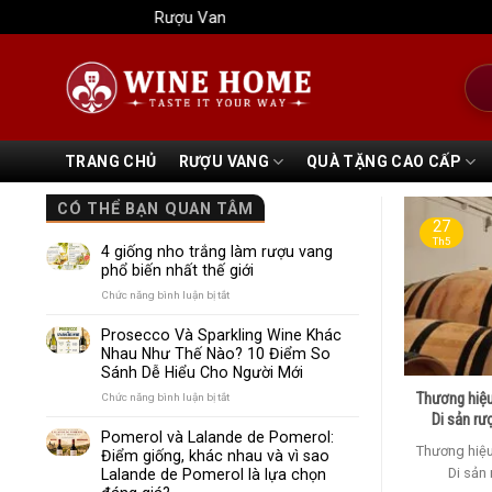
Bỏ
Rượu Vang Wine Home
qua
nội
Tìm
dung
kiếm
TRANG CHỦ
RƯỢU VANG
QUÀ TẶNG CAO CẤP
CÓ THỂ BẠN QUAN TÂM
27
Th5
4 giống nho trắng làm rượu vang
phổ biến nhất thế giới
ở
Chức năng bình luận bị tắt
4
giống
Prosecco Và Sparkling Wine Khác
nho
Nhau Như Thế Nào? 10 Điểm So
trắng
Sánh Dễ Hiểu Cho Người Mới
làm
rượu
Thương hiệu
ở
Chức năng bình luận bị tắt
vang
Prosecco
Di sản rư
phổ
Và
Pomerol và Lalande de Pomerol:
biến
Sparkling
Thương hiệu
Điểm giống, khác nhau và vì sao
nhất
Wine
Di sản 
Lalande de Pomerol là lựa chọn
thế
Khác
giới