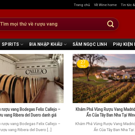
Trang chủ
Về Wine home
Tin tức 
:
SPIRITS
BIA NHẬP KHẨU
SÂM NGỌC LINH
PHỤ KIỆN
27
Th5
 rượu vang Bodegas Felix Callejo –
Khám Phá Vùng Rượu Vang Madrid
ợu vang Ribera del Duero danh giá
Ẩn Của Tây Ban Nha Tại W
 rượu vang Bodegas Felix Callejo –
Khám Phá Vùng Rượu Vang Madrid
rượu vang Ribera del Duero [...]
Ẩn Của Tây Ban Nha Tại [.