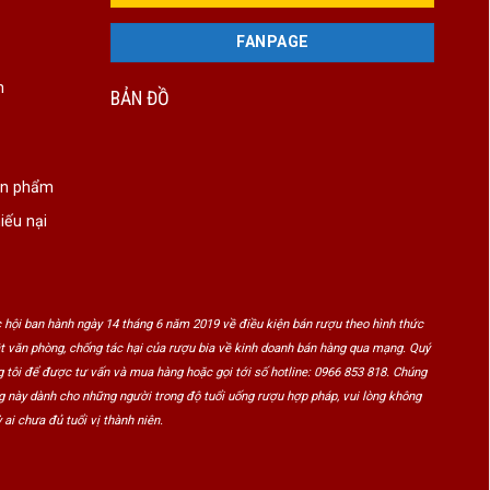
FANPAGE
n
BẢN ĐỒ
ản phẩm
iếu nại
 hội ban hành ngày 14 tháng 6 năm 2019 về điều kiện bán rượu theo hình thức
ật văn phòng, chống tác hại của rượu bia về kinh doanh bán hàng qua mạng. Quý
 tôi để được tư vấn và mua hàng hoặc gọi tới số hotline: 0966 853 818. Chúng
ng này dành cho những người trong độ tuổi uống rượu hợp pháp, vui lòng không
 ai chưa đủ tuổi vị thành niên.