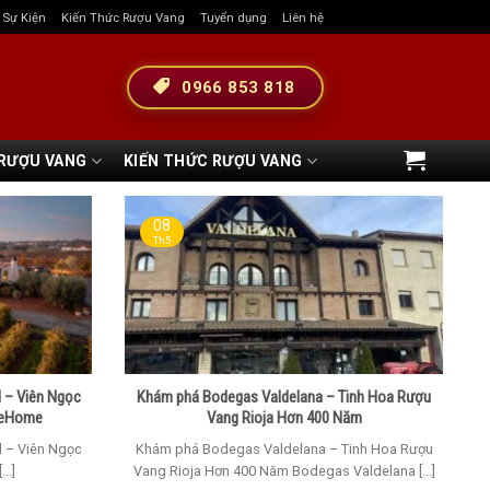
& Sự Kiện
Kiến Thức Rượu Vang
Tuyển dụng
Liên hệ
0966 853 818
 RƯỢU VANG
KIẾN THỨC RƯỢU VANG
08
Th5
 – Viên Ngọc
Khám phá Bodegas Valdelana – Tinh Hoa Rượu
ineHome
Vang Rioja Hơn 400 Năm
 – Viên Ngọc
Khám phá Bodegas Valdelana – Tinh Hoa Rượu
..]
Vang Rioja Hơn 400 Năm Bodegas Valdelana [...]