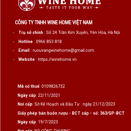
CÔNG TY TNHH WINE HOME VIỆT NAM
Trụ sở chính
: Số 24 Trần Kim Xuyến, Yên Hòa, Hà Nội
Hotline
: 0966 853 818
Email
: ruouvangwinehome@gmail.com
Website
: https://winehome.vn
Mã số thuế
: 0109826732
Ngày cấp
: 22/11/2021
Nơi cấp
: Sở Kế Hoạch và Đầu Tư : ngày 21/12/2023
Giấy phép bán buôn rượu - BCT cấp - số: 363/GP-BCT
Ngày cấp
: 19/7/2023
Nơi cấp
: BỘ CÔNG THƯƠNG