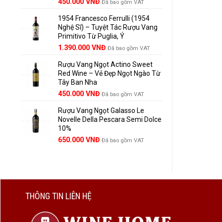
Giá
Giá
450.000
VNĐ
Đã bao gồm VAT
gốc
hiện
1954 Francesco Ferrulli (1954
là:
tại
Nghệ Sĩ) – Tuyệt Tác Rượu Vang
495.000 VNĐ.
là:
Primitivo Từ Puglia, Ý
450.000 VNĐ.
Giá
Giá
1.390.000
VNĐ
Đã bao gồm VAT
gốc
hiện
Rượu Vang Ngọt Actino Sweet
là:
tại
Red Wine – Vẻ Đẹp Ngọt Ngào Từ
1.529.000 VNĐ.
là:
Tây Ban Nha
1.390.000 VNĐ.
450.000
VNĐ
Đã bao gồm VAT
Rượu Vang Ngọt Galasso Le
Novelle Della Pescara Semi Dolce
10%
650.000
VNĐ
Đã bao gồm VAT
THÔNG TIN LIÊN HỆ