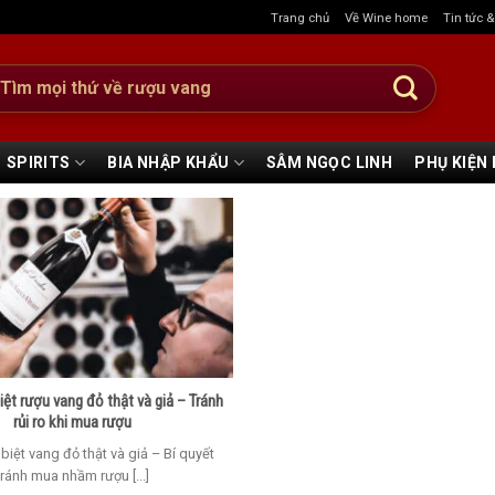
Trang chủ
Về Wine home
Tin tức 
:
SPIRITS
BIA NHẬP KHẨU
SÂM NGỌC LINH
PHỤ KIỆN
ệt rượu vang đỏ thật và giả – Tránh
rủi ro khi mua rượu
iệt vang đỏ thật và giả – Bí quyết
tránh mua nhầm rượu [...]