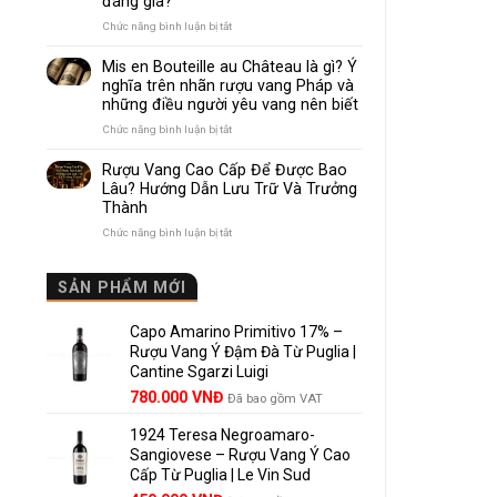
đáng giá?
Nhau
Như
ở
Chức năng bình luận bị tắt
Thế
Pomerol
Nào?
và
Mis en Bouteille au Château là gì? Ý
10
Lalande
nghĩa trên nhãn rượu vang Pháp và
Điểm
de
những điều người yêu vang nên biết
So
Pomerol:
Sánh
Điểm
ở
Chức năng bình luận bị tắt
Dễ
giống,
Mis
Hiểu
khác
en
Rượu Vang Cao Cấp Để Được Bao
Cho
nhau
Bouteille
Lâu? Hướng Dẫn Lưu Trữ Và Trưởng
Người
và
au
Mới
Thành
vì
Château
sao
là
ở
Chức năng bình luận bị tắt
Lalande
gì?
Rượu
de
Ý
Vang
Pomerol
nghĩa
Cao
SẢN PHẨM MỚI
là
trên
Cấp
lựa
nhãn
Để
chọn
rượu
Capo Amarino Primitivo 17% –
Được
đáng
vang
Bao
Rượu Vang Ý Đậm Đà Từ Puglia |
giá?
Pháp
Lâu?
Cantine Sgarzi Luigi
và
Hướng
Giá
Giá
những
780.000
VNĐ
Đã bao gồm VAT
Dẫn
điều
gốc
hiện
Lưu
người
Trữ
1924 Teresa Negroamaro-
là:
tại
yêu
Và
Sangiovese – Rượu Vang Ý Cao
858.000 VNĐ.
là:
vang
Trưởng
Cấp Từ Puglia | Le Vin Sud
780.000 VNĐ.
nên
Thành
biết