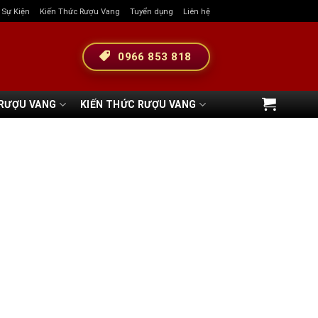
& Sự Kiện
Kiến Thức Rượu Vang
Tuyển dụng
Liên hệ
0966 853 818
 RƯỢU VANG
KIẾN THỨC RƯỢU VANG