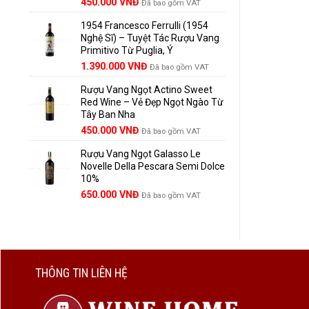
Giá
Giá
450.000
VNĐ
Đã bao gồm VAT
gốc
hiện
1954 Francesco Ferrulli (1954
là:
tại
Nghệ Sĩ) – Tuyệt Tác Rượu Vang
495.000 VNĐ.
là:
Primitivo Từ Puglia, Ý
450.000 VNĐ.
Giá
Giá
1.390.000
VNĐ
Đã bao gồm VAT
gốc
hiện
Rượu Vang Ngọt Actino Sweet
là:
tại
Red Wine – Vẻ Đẹp Ngọt Ngào Từ
1.529.000 VNĐ.
là:
Tây Ban Nha
1.390.000 VNĐ.
450.000
VNĐ
Đã bao gồm VAT
Rượu Vang Ngọt Galasso Le
Novelle Della Pescara Semi Dolce
10%
650.000
VNĐ
Đã bao gồm VAT
THÔNG TIN LIÊN HỆ