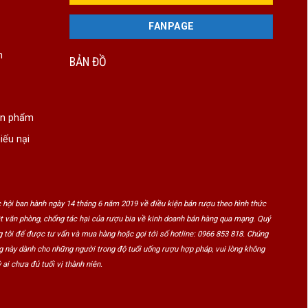
FANPAGE
n
BẢN ĐỒ
ản phẩm
iếu nại
 hội ban hành ngày 14 tháng 6 năm 2019 về điều kiện bán rượu theo hình thức
ật văn phòng, chống tác hại của rượu bia về kinh doanh bán hàng qua mạng. Quý
 tôi để được tư vấn và mua hàng hoặc gọi tới số hotline: 0966 853 818. Chúng
ng này dành cho những người trong độ tuổi uống rượu hợp pháp, vui lòng không
 ai chưa đủ tuổi vị thành niên.