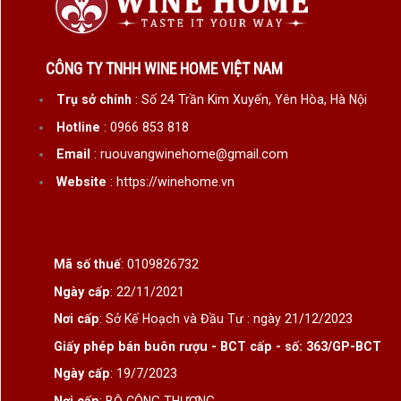
CÔNG TY TNHH WINE HOME VIỆT NAM
Trụ sở chính
: Số 24 Trần Kim Xuyến, Yên Hòa, Hà Nội
Hotline
: 0966 853 818
Email
: ruouvangwinehome@gmail.com
Website
: https://winehome.vn
Mã số thuế
: 0109826732
Ngày cấp
: 22/11/2021
Nơi cấp
: Sở Kế Hoạch và Đầu Tư : ngày 21/12/2023
Giấy phép bán buôn rượu - BCT cấp - số: 363/GP-BCT
Ngày cấp
: 19/7/2023
Nơi cấp
: BỘ CÔNG THƯƠNG