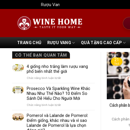
Bỏ
Rượu Vang Wine Home
qua
nội
Tìm
dung
kiếm
TRANG CHỦ
RƯỢU VANG
QUÀ TẶNG CAO CẤP
CÓ THỂ BẠN QUAN TÂM
21
Th5
4 giống nho trắng làm rượu vang
phổ biến nhất thế giới
ở
Chức năng bình luận bị tắt
4
giống
Prosecco Và Sparkling Wine Khác
nho
Nhau Như Thế Nào? 10 Điểm So
trắng
Sánh Dễ Hiểu Cho Người Mới
làm
rượu
Cách phân bi
ở
Chức năng bình luận bị tắt
vang
Prosecco
phổ
Và
Pomerol và Lalande de Pomerol:
biến
Sparkling
Cách phân b
Điểm giống, khác nhau và vì sao
nhất
Wine
Lalande de Pomerol là lựa chọn
thế
Khác
giới