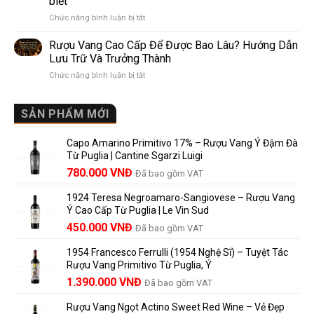
biết
Pomerol:
Điểm
ở
Chức năng bình luận bị tắt
Điểm
So
Mis
giống,
Sánh
en
khác
Dễ
Rượu Vang Cao Cấp Để Được Bao Lâu? Hướng Dẫn
Bouteille
nhau
Hiểu
Lưu Trữ Và Trưởng Thành
au
và
Cho
ở
Chức năng bình luận bị tắt
Château
vì
Người
Rượu
là
sao
Mới
Vang
gì?
Lalande
Cao
SẢN PHẨM MỚI
Ý
de
Cấp
nghĩa
Pomerol
Để
trên
là
Capo Amarino Primitivo 17% – Rượu Vang Ý Đậm Đà
Được
nhãn
lựa
Từ Puglia | Cantine Sgarzi Luigi
Bao
rượu
chọn
Giá
Giá
Lâu?
780.000
VNĐ
vang
Đã bao gồm VAT
đáng
Hướng
Pháp
gốc
hiện
giá?
Dẫn
và
1924 Teresa Negroamaro-Sangiovese – Rượu Vang
là:
tại
Lưu
những
Ý Cao Cấp Từ Puglia | Le Vin Sud
858.000 VNĐ.
là:
Trữ
điều
Giá
Giá
450.000
VNĐ
Đã bao gồm VAT
780.000 VNĐ.
Và
người
gốc
hiện
Trưởng
yêu
1954 Francesco Ferrulli (1954 Nghệ Sĩ) – Tuyệt Tác
Thành
là:
tại
vang
Rượu Vang Primitivo Từ Puglia, Ý
nên
495.000 VNĐ.
là:
Giá
Giá
biết
1.390.000
VNĐ
Đã bao gồm VAT
450.000 VNĐ.
gốc
hiện
Rượu Vang Ngọt Actino Sweet Red Wine – Vẻ Đẹp
là:
tại