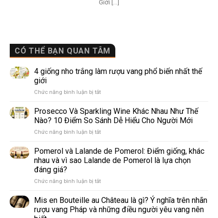
Giới [...]
CÓ THỂ BẠN QUAN TÂM
4 giống nho trắng làm rượu vang phổ biến nhất thế
giới
ở
Chức năng bình luận bị tắt
4
giống
Prosecco Và Sparkling Wine Khác Nhau Như Thế
nho
Nào? 10 Điểm So Sánh Dễ Hiểu Cho Người Mới
trắng
ở
Chức năng bình luận bị tắt
làm
Prosecco
rượu
Và
Pomerol và Lalande de Pomerol: Điểm giống, khác
vang
Sparkling
phổ
nhau và vì sao Lalande de Pomerol là lựa chọn
Wine
biến
đáng giá?
Khác
nhất
ở
Chức năng bình luận bị tắt
Nhau
thế
Pomerol
Như
giới
và
Thế
Mis en Bouteille au Château là gì? Ý nghĩa trên nhãn
Lalande
Nào?
rượu vang Pháp và những điều người yêu vang nên
de
10