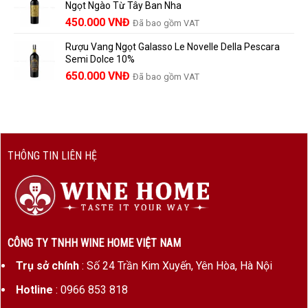
Ngọt Ngào Từ Tây Ban Nha
1.529.000 VNĐ.
là:
450.000
VNĐ
Đã bao gồm VAT
1.390.000 VNĐ.
Rượu Vang Ngọt Galasso Le Novelle Della Pescara
Semi Dolce 10%
650.000
VNĐ
Đã bao gồm VAT
THÔNG TIN LIÊN HỆ
CÔNG TY TNHH WINE HOME VIỆT NAM
Trụ sở chính
: Số 24 Trần Kim Xuyến, Yên Hòa, Hà Nội
Hotline
: 0966 853 818