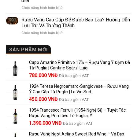
biết
Pomerol:
Điểm
ở
Chức năng bình luận bị tắt
Điểm
So
Mis
giống,
Sánh
en
khác
Dễ
Rượu Vang Cao Cấp Để Được Bao Lâu? Hướng Dẫn
Bouteille
nhau
Hiểu
Lưu Trữ Và Trưởng Thành
au
và
Cho
ở
Chức năng bình luận bị tắt
Château
vì
Người
Rượu
là
sao
Mới
Vang
gì?
Lalande
Cao
SẢN PHẨM MỚI
Ý
de
Cấp
nghĩa
Pomerol
Để
trên
là
Capo Amarino Primitivo 17% – Rượu Vang Ý Đậm Đà
Được
nhãn
lựa
Từ Puglia | Cantine Sgarzi Luigi
Bao
rượu
chọn
Giá
Giá
Lâu?
780.000
VNĐ
vang
Đã bao gồm VAT
đáng
Hướng
Pháp
gốc
hiện
giá?
Dẫn
và
1924 Teresa Negroamaro-Sangiovese – Rượu Vang
là:
tại
Lưu
những
Ý Cao Cấp Từ Puglia | Le Vin Sud
858.000 VNĐ.
là:
Trữ
điều
Giá
Giá
450.000
VNĐ
Đã bao gồm VAT
780.000 VNĐ.
Và
người
gốc
hiện
Trưởng
yêu
1954 Francesco Ferrulli (1954 Nghệ Sĩ) – Tuyệt Tác
Thành
là:
tại
vang
Rượu Vang Primitivo Từ Puglia, Ý
nên
495.000 VNĐ.
là:
Giá
Giá
biết
1.390.000
VNĐ
Đã bao gồm VAT
450.000 VNĐ.
gốc
hiện
Rượu Vang Ngọt Actino Sweet Red Wine – Vẻ Đẹp
là:
tại