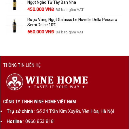
Ngọt Ngào Từ Tây Ban Nha
1.529.000 VNĐ.
là:
450.000
VNĐ
Đã bao gồm VAT
1.390.000 VNĐ.
Rượu Vang Ngọt Galasso Le Novelle Della Pescara
Semi Dolce 10%
650.000
VNĐ
Đã bao gồm VAT
THÔNG TIN LIÊN HỆ
CÔNG TY TNHH WINE HOME VIỆT NAM
Trụ sở chính
: Số 24 Trần Kim Xuyến, Yên Hòa, Hà Nội
Hotline
: 0966 853 818