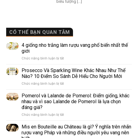
biểu tượng [...]
CÓ THỂ BẠN QUAN TÂM
4 giống nho trắng làm rượu vang phổ biến nhất thế
giới
ở
Chức năng bình luận bị tắt
4
giống
Prosecco Và Sparkling Wine Khác Nhau Như Thế
nho
Nào? 10 Điểm So Sánh Dễ Hiểu Cho Người Mới
trắng
ở
Chức năng bình luận bị tắt
làm
Prosecco
rượu
Và
Pomerol và Lalande de Pomerol: Điểm giống, khác
vang
Sparkling
phổ
nhau và vì sao Lalande de Pomerol là lựa chọn
Wine
biến
đáng giá?
Khác
nhất
ở
Chức năng bình luận bị tắt
Nhau
thế
Pomerol
Như
giới
và
Thế
Mis en Bouteille au Château là gì? Ý nghĩa trên nhãn
Lalande
Nào?
rượu vang Pháp và những điều người yêu vang nên
de
10